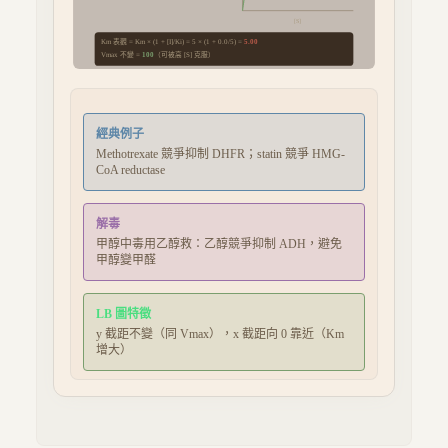
[S]
Km 表觀 = Km × (1 + [I]/Ki) =
5
× (1 +
0.0
/
5
) =
5.00
Vmax 不變 =
（可被高 [S] 克服）
100
經典例子
Methotrexate 競爭抑制 DHFR；statin 競爭 HMG-
CoA reductase
解毒
甲醇中毒用乙醇救：乙醇競爭抑制 ADH，避免
甲醇變甲醛
LB 圖特徵
y 截距不變（同 Vmax），x 截距向 0 靠近（Km
增大）