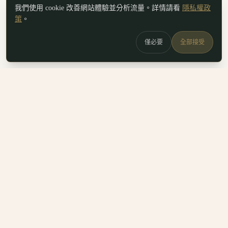
我們使用 cookie 改善網站體驗並分析流量。詳情請看
隱私權政
策
。
僅必要
全部接受
白鷗
x
喚
DailyBioJuan — Juan's field notes
我是 Juan。這裡是我寫的生醫職涯筆記、整理的生科概念，跟
一些自己當時很想要但找不到的工具。