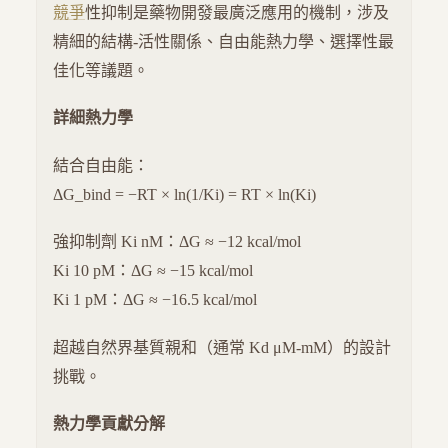
競爭
性抑制是藥物開發最廣泛應用的機制，涉及
精細的結構-活性關係、自由能熱力學、選擇性最
佳化等議題。
詳細熱力學
結合自由能：
ΔG_bind = −RT × ln(1/Ki) = RT × ln(Ki)
強抑制劑 Ki nM：ΔG ≈ −12 kcal/mol
Ki 10 pM：ΔG ≈ −15 kcal/mol
Ki 1 pM：ΔG ≈ −16.5 kcal/mol
超越自然界基質親和（通常 Kd μM-mM）的設計
挑戰。
熱力學貢獻分解