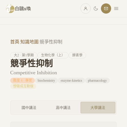
跳至主要內容
白鷗x喚
首頁
/
知識地圖
/
競爭性抑制
大
2
· 第
1
學期
生物化學（上）
酵素學
競爭性抑制
Competitive Inhibition
難度
4
·
專業
biochemistry
enzyme-kinetics
pharmacology
想做成互動版
國中講法
高中講法
大學講法