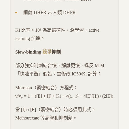
細菌 DHFR vs 人類 DHFR
Ki 比率 > 10³ 為高選擇性。深學習 + active
learning 加速。
Slow-binding
競爭
抑制
部分強抑制劑結合慢、解離更慢，違反 M-M
「快速平衡」假設。需修改 IC50/Ki 計算：
Morrison（緊密結合）方程式：
v/v₀ = 1 − ([E] + [I] + Ki − √((....)² − 4[E][I])) / (2[E])
當 [I] ≈ [E]（緊密結合）時必須用此式。
Methotrexate 等高親和抑制劑。