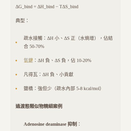
ΔG_bind = ΔH_bind − TΔS_bind
典型：
疏水接觸：ΔH 小、ΔS 正（水熵增），佔結
合 50-70%
氫鍵
：ΔH 負、ΔS 負，佔 10-20%
凡得瓦：ΔH 負、小貢獻
鹽橋：強但少（疏水內部 5-8 kcal/mol）
過渡態類似物精細案例
Adenosine deaminase 抑制
：