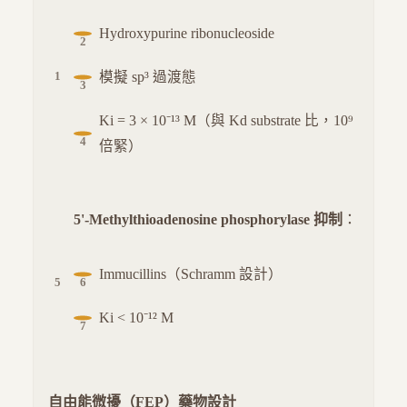
Hydroxypurine ribonucleoside
模擬 sp³ 過渡態
Ki = 3 × 10⁻¹³ M（與 Kd substrate 比，10⁹
倍緊）
5'-Methylthioadenosine phosphorylase 抑制
：
Immucillins（Schramm 設計）
Ki < 10⁻¹² M
自由能微擾（FEP）藥物設計