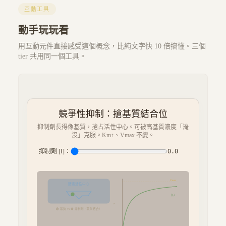
互動工具
動手玩玩看
用互動元件直接感受這個概念，比純文字快 10 倍搞懂。三個
tier 共用同一個工具。
競爭性抑制：搶基質結合位
抑制劑長得像基質，搶占活性中心。可被高基質濃度「淹
沒」克服。Km↑、Vmax 不變。
抑制劑 [I]：
0.0
Vmax
酵素活性中心
無 I
v
🟢 基質 vs 🔴 抑制劑（競爭結合）