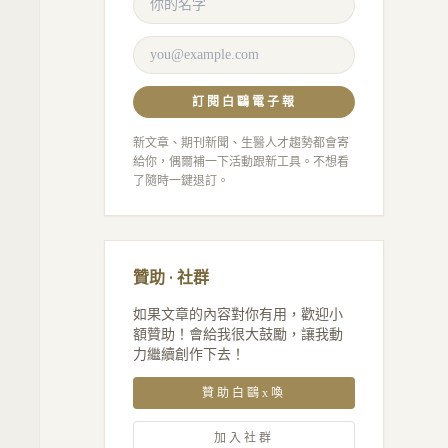
訂閱白鷗電子報
新文章、期刊新聞、生醫人才趨勢都會寄
給你，偶爾補一下活動跟新工具。不想看
了隨時一鍵退訂。
贊助 · 社群
如果文章的內容對你有用，歡迎小
額贊助！會給我很大鼓勵，讓我動
力繼續創作下去！
贊助白鷗x喚
加入社群