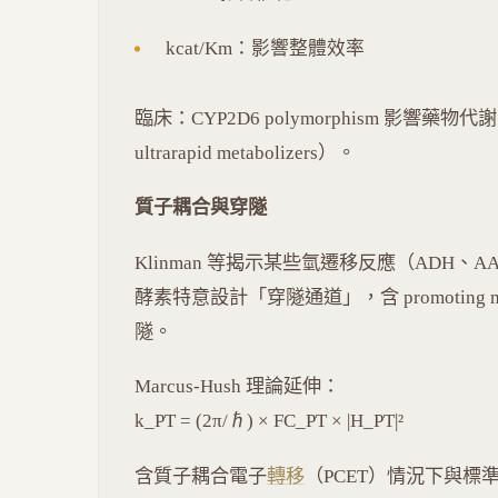
kcat/Km：影響整體效率
臨床：CYP2D6 polymorphism 影響藥物代謝（po
ultrarapid metabolizers）。
質子耦合與穿隧
Klinman 等揭示某些氫遷移反應（ADH、AA
酵素特意設計「穿隧通道」，含 promotin
隧。
Marcus-Hush 理論延伸：
k_PT = (2π/ℏ) × FC_PT × |H_PT|²
含質子耦合電子
轉移
（PCET）情況下與標準 