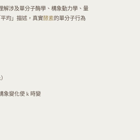
但其完整理解涉及單分子酶學、構象動力學、量
「平均」描述，真實
酵素
的單分子行為
k）
：構象變化使 k 時變