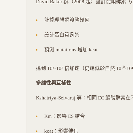
David Baker 群（2008 起）設計從頭酵素（d
計算理想過渡態幾何
設計蛋白質骨架
預測 mutations 增加 kcat
達到 10⁴-10⁸ 倍加速（仍遠低於自然 10¹⁰-10
多態性與互補性
Kshatriya-Selvaraj 等：相同 EC 
Km：影響 ES 結合
kcat：影響催化