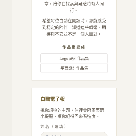
章，陪你在探索與疑惑時有人同
行。
希望每位白鷗在閱讀時，都能感受
到穩定的陪伴，知道這些轉彎、期
待與不安並不是一個人面對。
作品集連結
Logo 設計作品集
平面設計作品集
白鷗電子報
挑你想追的主題，信裡會附圖表跟
小提醒，讓你記得回來看進度。
姓名（選填）