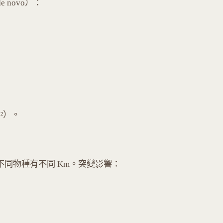
e novo）：
¹²）。
編號酵素在不同物種有不同 Km。突變影響：