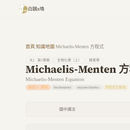
跳至主要內容
白鷗x喚
首頁
/
知識地圖
/
Michaelis-Menten 方程式
大
2
· 第
1
學期
生物化學（上）
酵素學
Michaelis-Menten
Michaelis-Menten Equation
難度
4
·
專業
biochemistry
enzyme-kinetics
想做成互動版
國中講法