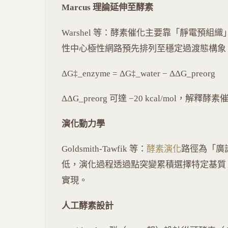
Marcus 理論延伸至酵素
Warshel 等：酵素催化主要靠「靜電預組織」（elect
性中心極性網路預先排列至穩定過渡態構象，
ΔG‡_enzyme = ΔG‡_water − ΔΔG_preorg
ΔΔG_preorg 可達 −20 kcal/mol，解釋酵素催
演化動力學
Goldsmith-Tawfik 等：
酵素演化
路徑為「廣
低，演化過程透過點突變累積選擇特定基質。kcat
實現。
人工酵素設計