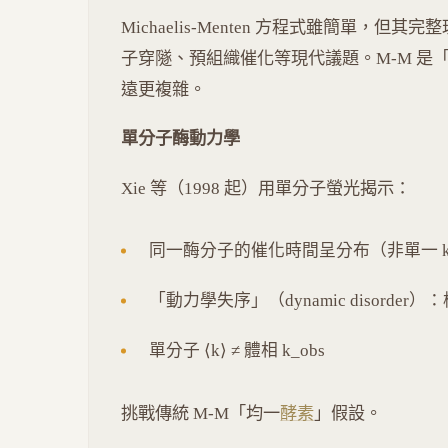
Michaelis-Menten 方程式雖簡單，
子穿隧、預組織催化等現代議題。M-M 是
遠更複雜。
單分子酶動力學
Xie 等（1998 起）用單分子螢光揭示：
同一酶分子的催化時間呈分布（非單一 
「動力學失序」（dynamic disorder）
單分子 ⟨k⟩ ≠ 體相 k_obs
挑戰傳統 M-M「均一
酵素
」假設。