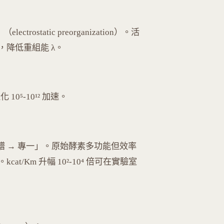
rostatic preorganization）。活
降低重組能 λ。
化 10⁵-10¹² 加速。
譜 → 專一」。原始酵素多功能但效率
/Km 升幅 10²-10⁴ 倍可在實驗室