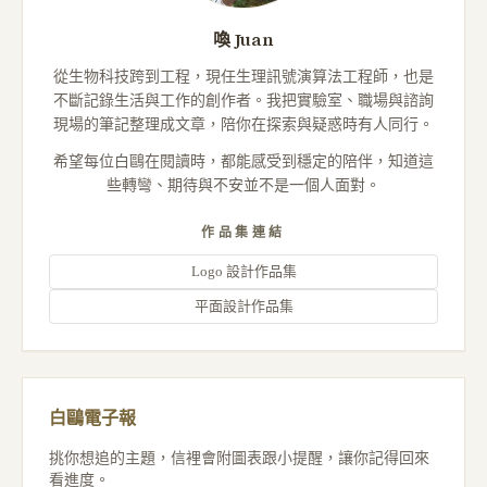
喚 Juan
從生物科技跨到工程，現任生理訊號演算法工程師，也是
不斷記錄生活與工作的創作者。我把實驗室、職場與諮詢
現場的筆記整理成文章，陪你在探索與疑惑時有人同行。
希望每位白鷗在閱讀時，都能感受到穩定的陪伴，知道這
些轉彎、期待與不安並不是一個人面對。
作品集連結
Logo 設計作品集
平面設計作品集
白鷗電子報
挑你想追的主題，信裡會附圖表跟小提醒，讓你記得回來
看進度。