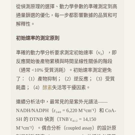
從偵測原理的選擇、動力學參數的準確測定到高
通量篩選的優化，每一步都影響數據的品質和可
解釋性。
初始速率的測定原則
準確的動力學分析要求測定初始速率（v₀），即
反應開始後產物累積與時間呈線性關係的階段
（通常 <10% 受質消耗）。初始速率測定避免
了：（1）產物抑制；（2）逆反應；（3）受質
耗盡；（4）
酵素
失活等干擾因素。
連續分析法中，最常見的是紫外光譜法——
NADH/NADPH（ε₃₄₀ = 6,220 M⁻¹cm⁻¹）和 CoA-
SH 的 DTNB 偵測（TNB⁻ε₄₁₂ = 14,150
M⁻¹cm⁻¹）。偶合分析（coupled assay）的設計原