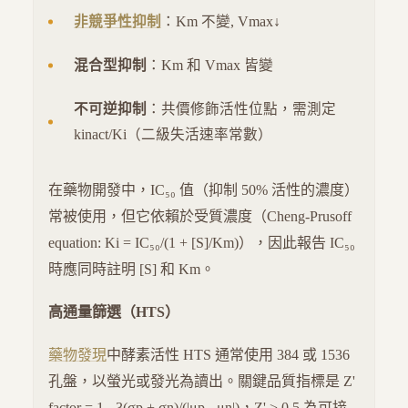
非競爭性抑制
：Km 不變, Vmax↓
混合型抑制
：Km 和 Vmax 皆變
不可逆抑制
：共價修飾活性位點，需測定
kinact/Ki（二級失活速率常數）
在藥物開發中，IC₅₀ 值（抑制 50% 活性的濃度）
常被使用，但它依賴於受質濃度（Cheng-Prusoff
equation: Ki = IC₅₀/(1 + [S]/Km)），因此報告 IC₅₀
時應同時註明 [S] 和 Km。
高通量篩選（HTS）
藥物發現
中酵素活性 HTS 通常使用 384 或 1536
孔盤，以螢光或發光為讀出。關鍵品質指標是 Z'
factor = 1 - 3(σp + σn)/(|μp - μn|)，Z' > 0.5 為可接