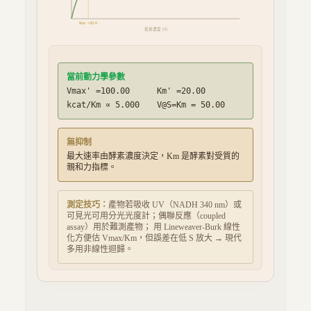
Km' =
20.0
受質濃度 [S]
當前動力學參數
Vmax' =
100.00
Km' =
20.00
kcat/Km ∝
5.000
V@S=Km =
50.00
無抑制
最大速率由酵素濃度決定，Km 是酵素對受質的
親和力指標。
測定技巧：
產物若吸收 UV（NADH 340 nm）或
可見光可用分光光度計；偶聯反應（coupled
assay）用於難測產物； 用 Lineweaver-Burk 線性
化方便估 Vmax/Km，但誤差在低 S 放大 → 現代
多用非線性迴歸。