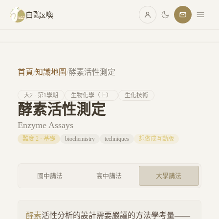
跳至主要內容
白鷗x喚
首頁
/
知識地圖
/
酵素活性測定
大
2
· 第
1
學期
生物化學（上）
生化技術
酵素活性測定
Enzyme Assays
難度
2
·
基礎
biochemistry
techniques
想做成互動版
國中講法
高中講法
大學講法
酵素
活性分析的設計需要嚴謹的方法學考量——