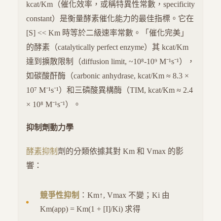
kcat/Km（催化效率，或稱特異性常數，specificity
constant）是衡量酵素催化能力的最佳指標。它在
[S] << Km 時等於二級速率常數。「催化完美」
的酵素（catalytically perfect enzyme）其 kcat/Km
達到擴散限制（diffusion limit, ~10⁸-10⁹ M⁻¹s⁻¹），
如碳酸酐酶（carbonic anhydrase, kcat/Km ≈ 8.3 ×
10⁷ M⁻¹s⁻¹）和三磷酸異構酶（TIM, kcat/Km ≈ 2.4
× 10⁸ M⁻¹s⁻¹）。
抑制劑動力學
酵素抑制
劑的分類依據其對 Km 和 Vmax 的影
響：
競爭性抑制
：Km↑, Vmax 不變；Ki 由
Km(app) = Km(1 + [I]/Ki) 求得