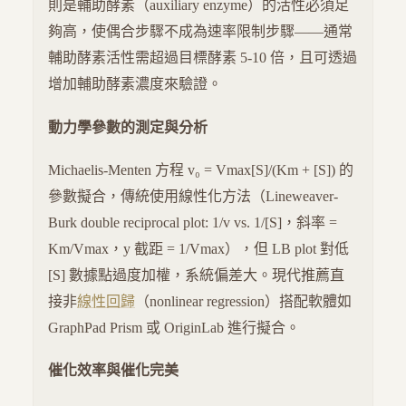
則是輔助酵素（auxiliary enzyme）的活性必須足
夠高，使偶合步驟不成為速率限制步驟——通常
輔助酵素活性需超過目標酵素 5-10 倍，且可透過
增加輔助酵素濃度來驗證。
動力學參數的測定與分析
Michaelis-Menten 方程 v₀ = Vmax[S]/(Km + [S]) 的
參數擬合，傳統使用線性化方法（Lineweaver-
Burk double reciprocal plot: 1/v vs. 1/[S]，斜率 =
Km/Vmax，y 截距 = 1/Vmax），但 LB plot 對低
[S] 數據點過度加權，系統偏差大。現代推薦直
接非
線性回歸
（nonlinear regression）搭配軟體如
GraphPad Prism 或 OriginLab 進行擬合。
催化效率與催化完美