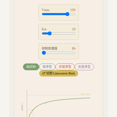
Vmax
100
Km
20
抑制劑濃度
0
%
無抑制
競爭型
非競爭型
反競爭型
⇄
切到 Lineweaver-Burk
Vmax' =
100.0
反應速率 V