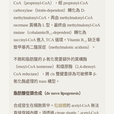
CoA（propionyl-CoA），經 propionyl-CoA
carboxylase（biotin-dependent）轉化為 D-
methylmalonyl-CoA，再由 methylmalonyl-CoA
racemase 異構為 L 型，最終由 methylmalonyl-CoA
mutase（cobalamin/B₁₂-dependent）轉化為
succinyl-CoA 進入 TCA 循環。Vitamin B₁₂ 缺乏導
致甲基丙二酸尿症（methylmalonic aciduria）。
不飽和脂肪酸的 β-氧化需要額外的異構酶
（enoyl-CoA isomerase）和還原酶（2,4-dienoyl-
CoA reductase），將 cis 雙鍵重排為可被標準 β-
氧化酶處理的 trans 構型。
脂肪酸從頭合成（de novo lipogenesis）
合成發生在細胞質中。
粒線體
的 acetyl-CoA 無法
直接穿越內膜，須透過 citrate shuttle：acetyl-CoA