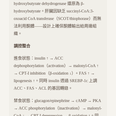
hydroxybutyrate dehydrogenase 還原為 β-
hydroxybutyrate。肝臟因缺乏 succinyl-CoA:3-
oxoacid CoA transferase（SCOT/thiophorase）而無
法利用酮體——設計上確保酮體輸出給周邊組
織。
調控整合
進食狀態：insulin ↑ → ACC
dephosphorylation（activation）→ malonyl-CoA ↑
→ CPT-I inhibition（β-oxidation ↓）+ FAS ↑ →
lipogenesis ↑。同時 insulin 透過 SREBP-1c 上調
ACC、FAS、ACL 的基因轉錄。
禁食狀態：glucagon/epinephrine → cAMP → PKA
→ ACC phosphorylation（inactivation）→ malonyl-
CoA ↓ → CPT-I derepression → β-oxidation ↑。同