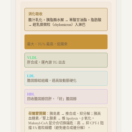
消化吸收
膽汁乳化 + 胰脂酶水解 → 單酸甘油酯 + 脂肪酸
→ 經乳糜微粒（chylomicron）入淋巴
CM 乳糜
最大、TG% 最高，從腸來
VLDL
肝合成，運內源 TG 出去
LDL
膽固醇給組織，過高致動脈硬化
HDL
回收膽固醇回肝，「好」膽固醇
荷爾蒙開關：
胰島素 → 推合成、抑分解；胰高
血糖素／腎上腺素 → 推 lipolysis、β 氧化。
Malonyl-CoA 是分合切換鑰匙：高 → 抑 CPT-1 阻
擋 FA 進粒線體（避免邊合成邊分解）。