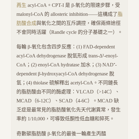
再生
acyl-CoA。CPT-I 是 β-氧化的限速步驟，受
malonyl-CoA 的 allosteric inhibition——這構成了
脂
肪酸合成
與氧化之間的互斥調控，確保兩條途徑
不會同時活躍（Randle cycle 的分子基礎之一）。
每輪 β-氧化包含四步反應：(1) FAD-dependent
acyl-CoA dehydrogenase 脫氫形成 trans-Δ²-enoyl-
CoA；(2) enoyl-CoA hydratase 加水；(3) NAD⁺-
dependent β-hydroxyacyl-CoA dehydrogenase 脫
氫；(4) thiolase 硫解釋出 acetyl-CoA。不同鏈長
的脂肪酸由不同的酶處理：VLCAD（>14C）、
MCAD（6-12C）、SCAD（4-6C）。MCAD 缺
乏症是最常見的脂肪酸氧化先天代謝異常，發生
率約 1/10,000，可導致低酮性低血糖和猝死。
奇數碳脂肪酸 β-氧化的最後一輪產生丙醯