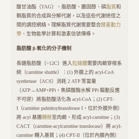
酸甘油酯（TAG）、脂肪酸、膽固醇、磷
脂質
和
鞘脂質的合成與分解代謝，以及這些代謝途徑之
間的調控網絡。理解脂質代謝需要整合
酵素動力
學
、生物能學計算和激素信號傳導。
脂肪酸 β-氧化的分子機制
長鏈脂肪酸（>12C）進入
粒線體
需要肉鹼穿梭系
統（carnitine shuttle）：(1) 外膜上的 acyl-CoA
synthetase（ACS）消耗 2 ATP 等當量
（ATP→AMP+PPi，焦磷酸酶水解 PPi 驅動反應
不可逆）將脂肪酸活化為 acyl-CoA；(2) CPT-
I（carnitine palmitoyltransferase I，位於外膜外側）
將 acyl 基團
轉移
至肉鹼，形成 acyl-carnitine；(3)
CACT（carnitine-acylcarnitine translocase）將 acyl-
carnitine 轉入基質；(4) CPT-II（位於內膜內側）