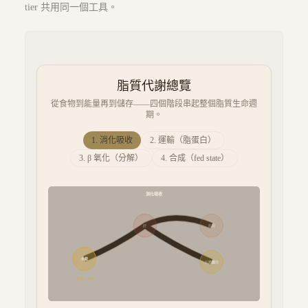
tier 共用同一個工具。
脂質代謝總覽
從食物到能量再到儲存——四個階段串起整個脂質生命週
期。
1
.
消化吸收
2
.
運輸（脂蛋白）
3
.
β 氧化（分解）
4
.
合成（fed state）
消化吸收
肝
肌肉
小腸
脂肪組織
周邊
食物 → CM