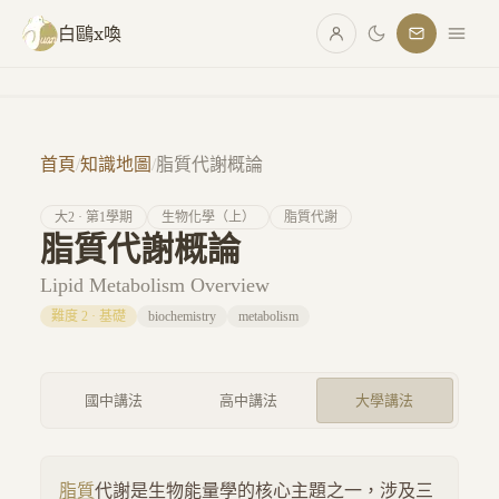
跳至主要內容
白鷗x喚
首頁
/
知識地圖
/
脂質代謝概論
大
2
· 第
1
學期
生物化學（上）
脂質代謝
脂質代謝概論
Lipid Metabolism Overview
難度
2
·
基礎
biochemistry
metabolism
國中講法
高中講法
大學講法
脂質
代謝是生物能量學的核心主題之一，涉及三