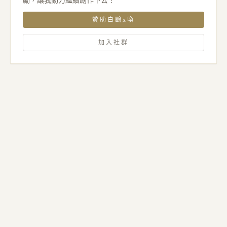
勵，讓我動力繼續創作下去！
贊助白鷗x喚
加入社群