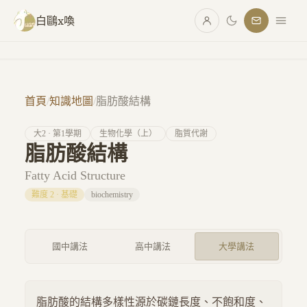
跳至主要內容
白鷗x喚
首頁
/
知識地圖
/
脂肪酸結構
大
2
· 第
1
學期
生物化學（上）
脂質代謝
脂肪酸結構
Fatty Acid Structure
難度
2
·
基礎
biochemistry
國中講法
高中講法
大學講法
脂肪酸的結構多樣性源於碳鏈長度、不飽和度、