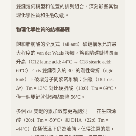
雙鍵幾何構型和位置的排列組合，深刻影響其物
理化學性質和生物功能。
物理化學性質的結構基礎
飽和脂肪酸的全反式（all-anti）碳鏈構象允許最
大程度的 van der Waals 接觸，熔點隨碳鏈增長而
升高（C12 lauric acid: 44°C → C18 stearic acid:
69°C）。cis 雙鍵引入約 30° 的剛性彎折（rigid
kink），破壞分子間緊密堆積：油酸（18:1 cis-
Δ⁹）Tm = 13°C 對比硬脂酸（18:0）Tm = 69°C，
僅一個雙鍵就使熔點驟降 56°C。
多個 cis 雙鍵的累加效應更為劇烈——花生四烯
酸（20:4, Tm = -50°C）和 DHA（22:6, Tm =
-44°C）在極低溫下仍為液態。值得注意的是，