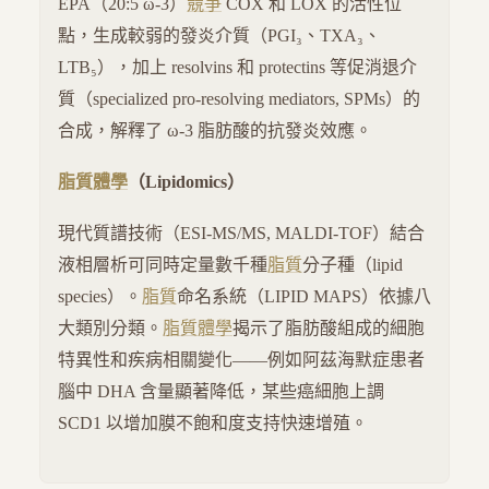
EPA（20:5 ω-3）
競爭
COX 和 LOX 的活性位
點，生成較弱的發炎介質（PGI₃、TXA₃、
LTB₅），加上 resolvins 和 protectins 等促消退介
質（specialized pro-resolving mediators, SPMs）的
合成，解釋了 ω-3 脂肪酸的抗發炎效應。
脂質體學
（Lipidomics）
現代質譜技術（ESI-MS/MS, MALDI-TOF）結合
液相層析可同時定量數千種
脂質
分子種（lipid
species）。
脂質
命名系統（LIPID MAPS）依據八
大類別分類。
脂質體學
揭示了脂肪酸組成的細胞
特異性和疾病相關變化——例如阿茲海默症患者
腦中 DHA 含量顯著降低，某些癌細胞上調
SCD1 以增加膜不飽和度支持快速增殖。