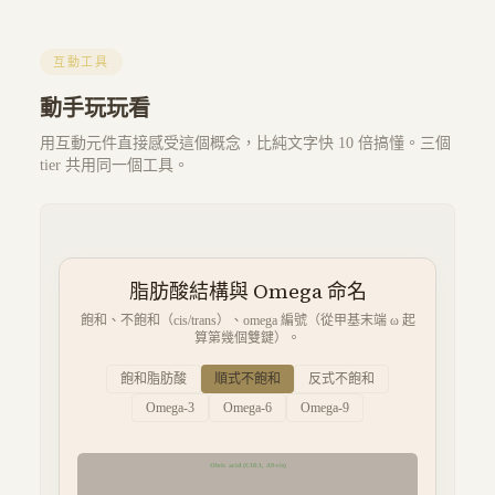
互動工具
動手玩玩看
用互動元件直接感受這個概念，比純文字快 10 倍搞懂。三個
tier 共用同一個工具。
脂肪酸結構與 Omega 命名
飽和、不飽和（cis/trans）、omega 編號（從甲基末端 ω 起
算第幾個雙鍵）。
飽和脂肪酸
順式不飽和
反式不飽和
Omega-3
Omega-6
Omega-9
Oleic acid (C18:1, Δ9-cis)