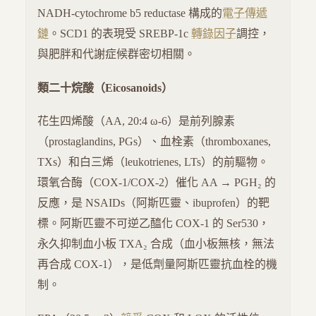
NADH-cytochrome b5 reductase 構成的
電子傳遞
鏈
。SCD1 的表現受 SREBP-1c
轉錄因子
調控，
與肥胖和代謝症候群密切相關。
類二十烷酸（Eicosanoids）
花生四烯酸（AA, 20:4 ω-6）是前列腺素
（prostaglandins, PGs）、血栓素（thromboxanes,
TXs）和白三烯（leukotrienes, LTs）的前驅物。
環氧合酶（COX-1/COX-2）催化 AA → PGH₂ 的
反應，是 NSAIDs（阿斯匹靈、ibuprofen）的靶
標。阿斯匹靈不可逆乙醯化 COX-1 的 Ser530，
永久抑制血小板 TXA₂ 合成（血小板無核，無法
再合成 COX-1），是低劑量阿斯匹靈抗血栓的機
制。