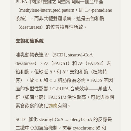
PUFA 中相鄰雙鍵之間通常間隔一個亞甲基
（methylene-interrupted pattern，即 1,4-pentadiene
系統），而非共軛雙鍵系統，這是去飽和酶
（desaturases）的位置特異性所致。
去飽和酶系統
哺乳動物表達 Δ⁹（SCD1, stearoyl-CoA
desaturase）、Δ⁵（FADS1）和 Δ⁶（FADS2）去
飽和酶，但缺乏 Δ¹² 和 Δ¹⁵ 去飽和酶（植物特
有），故 ω-6 和 ω-3 脂肪酸為必需。FADS 基因
座的多型性影響 LC-PUFA 合成效率——某些人
群（如南亞裔）FADS1/2 活性較高，可能與長期
素食飲食的演化
適應
有關。
SCD1 催化 stearoyl-CoA → oleoyl-CoA 的反應是
二鐵中心加氧酶機制，需要 cytochrome b5 和