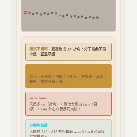
α 端
COOH
ω-
9
C
C
C
C
C
C
C
C
ω 端
C
C
C
C
C
C
C
C
C
CH₃
C
順式不飽和
：
雙鍵造成 30° 折角，分子彎曲不易
堆疊→室溫液體
飽和 vs 不飽和
飽和 = 無雙鍵、固體；不飽和 = 有雙鍵、液體。
每多一雙鍵融點下降。
cis vs trans
天然多 cis（折角），氫化會跑出 trans（直
線）。trans 升心血管疾病風險。
必需脂肪酸
人體缺 Δ12、Δ15 去飽和酶 → ω-3、ω-6 必須從
食物攝取。