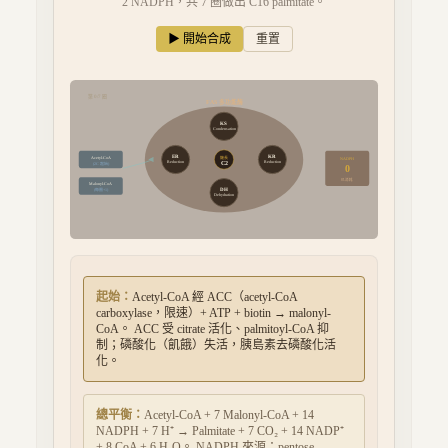
2 NADPH，共 7 圈做出 C16 palmitate。
▶ 開始合成
重置
第
0
/7 圈
FAS 多功能酶
KS
Condensation
ER
KR
Acetyl-CoA
鏈長
NADPH
C
2
Reduction
Reduction
(2C 起始)
0
已消耗
Malonyl-CoA
DH
(每圈+1)
Dehydration
起始：
Acetyl-CoA 經 ACC（acetyl-CoA
carboxylase，限速）+ ATP + biotin → malonyl-
CoA。 ACC 受 citrate 活化、palmitoyl-CoA 抑
制；磷酸化（飢餓）失活，胰島素去磷酸化活
化。
總平衡：
Acetyl-CoA + 7 Malonyl-CoA + 14
NADPH + 7 H⁺ → Palmitate + 7 CO₂ + 14 NADP⁺
+ 8 CoA + 6 H₂O。 NADPH 來源：pentose