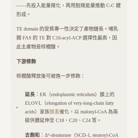
——先投入能量羧化，再用脫羧能量推動 C-C 鍵
形成。
TE domain 的受質專一性決定了產物鏈長。哺乳
類 FAS 的 TE 對 C16-acyl-ACP 選擇性最高，因
此主產物是棕櫚酸。
下游修飾
棕櫚酸釋放後可被進一步修飾：
延長
：ER（endoplasmic reticulum）膜上的
ELOVL（elongation of very-long-chain fatty
acids）家族
酵素
催化，以 malonyl-CoA 為兩
碳供體延伸至 C18、C20、C24 等。
去飽和
：Δ⁹-desaturase（SCD-1, stearoyl-CoA