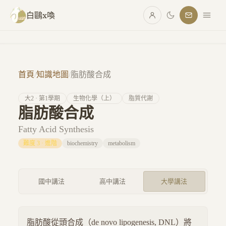
跳至主要內容
白鷗x喚
首頁
/
知識地圖
/
脂肪酸合成
大
2
· 第
1
學期
生物化學（上）
脂質代謝
脂肪酸合成
Fatty Acid Synthesis
難度
3
·
進階
biochemistry
metabolism
國中講法
高中講法
大學講法
脂肪酸從頭合成（de novo lipogenesis, DNL）將