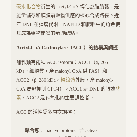
碳水化合物
衍生的 acetyl-CoA 轉化為脂肪酸，是
能量儲存和膜脂前驅物供應的核心合成路徑。近
年 DNL 在腫瘤代謝、NAFLD 和肥胖中的角色使
其成為藥物開發的新興靶點。
Acetyl-CoA Carboxylase（ACC）的結構與調控
哺乳類有兩種 ACC isoform：ACC1（α, 265
kDa，細胞質，產 malonyl-CoA 供 FAS）和
ACC2（β, 280 kDa，
粒線體
外膜，產 malonyl-
CoA 局部抑制 CPT-I）。ACC1 是 DNL 的限速
酵
素
，ACC2 是 β-氧化的主要調控者。
ACC 的活性受多層次調控：
聚合態
：inactive protomer ⇌ active