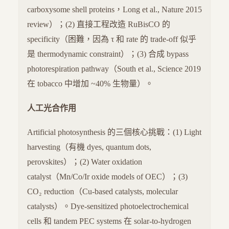
carboxysome shell proteins，Long et al., Nature 2015
review）；(2) 直接工程改造 RuBisCO 的
specificity（困難，因為 τ 和 rate 的 trade-off 似乎
是 thermodynamic constraint）；(3) 合成 bypass
photorespiration pathway（South et al., Science 2019
在 tobacco 中增加 ~40% 生物量）。
人工光合作用
Artificial photosynthesis 的三個核心挑戰：(1) Light
harvesting（有機 dyes, quantum dots,
perovskites）；(2) Water oxidation
catalyst（Mn/Co/Ir oxide models of OEC）；(3)
CO₂ reduction（Cu-based catalysts, molecular
catalysts）。Dye-sensitized photoelectrochemical
cells 和 tandem PEC systems 在 solar-to-hydrogen