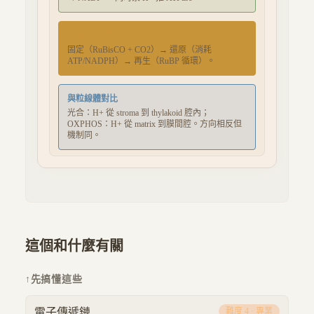
Calvin 三階段
固定（RuBisCO + CO2）→ 還原（消耗
ATP/NADPH）→ 再生（RuBP 循環）。
與粒線體對比
光合：H+ 從 stroma 到 thylakoid 腔內；
OXPHOS：H+ 從 matrix 到膜間腔。方向相反但
機制同。
這個和什麼有關
↑
先搞懂這些
電子傳遞鏈
難度
4
·
專業