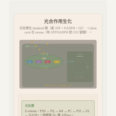
光合作用生化
光反應在 thylakoid 膜（產 ATP + NADPH + O2），Calvin
cycle 在 stroma（用 ATP/NADPH 把 CO2 變糖）。
☀
☀
葉綠體（Chloroplast）
☀
☀
☀
Thylakoid 膜
Stroma
Calvin Cycle
光反應
ATP + NADPH →
CO2
PSII
b6f
PSI
ATP
→ ATP + NADPH
RuBP
3-PGA
+ O2 ↑（裂水）
G3P → Glucose
RuBisCO 固定 CO2
6 CO2 + 6 H2O + 光 → C6H12O6 + 6 O2
光反應
Z-scheme：PSII → PQ → b6f → PC → PSI → Fd
→ NADP+。同時泵 H+ 推 ATPase。