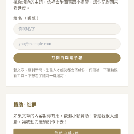
挑你想追的主題，信裡會附圖表跟小提醒，讓你記得回來
看進度。
姓名（選填）
訂閱白鷗電子報
新文章、期刊新聞、生醫人才趨勢都會寄給你，偶爾補一下活動跟
新工具。不想看了隨時一鍵退訂。
贊助 · 社群
如果文章的內容對你有用，歡迎小額贊助！會給我很大鼓
勵，讓我動力繼續創作下去！
贊助白鷗x喚