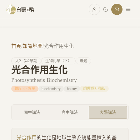
跳至主要內容
白鷗x喚
首頁
/
知識地圖
/
光合作用生化
大
2
· 第
2
學期
生物化學（下）
專題
光合作用生化
Photosynthesis Biochemistry
難度
4
·
專業
biochemistry
botany
想做成互動版
國中講法
高中講法
大學講法
光合作用
的生化是地球生態系統能量輸入的基