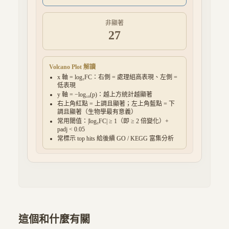
非顯著
27
Volcano Plot 解讀
x 軸 = log₂FC：右側 = 處理組高表現、左側 =
低表現
y 軸 = −log₁₀(p)：越上方統計越顯著
右上角紅點 = 上調且顯著；左上角藍點 = 下
調且顯著（生物學最有意義）
常用閾值：|log₂FC| ≥ 1（即 ≥ 2 倍變化）+
padj < 0.05
常標示 top hits 給後續 GO / KEGG 富集分析
這個和什麼有關