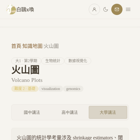
跳至主要內容
白鷗x喚
首頁
/
知識地圖
/
火山圖
大
1
· 第
2
學期
生物統計
數據視覺化
火山圖
Volcano Plots
難度
2
·
基礎
visualization
genomics
國中講法
高中講法
大學講法
火山圖的統計學考量涉及 shrinkage estimators、閾