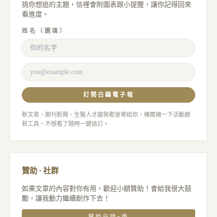
挑你想追的主題，信裡會附圖表跟小提醒，讓你記得回來
看進度。
姓名（選填）
訂閱白鷗電子報
新文章、期刊新聞、生醫人才趨勢都會寄給你，偶爾補一下活動跟
新工具。不想看了隨時一鍵退訂。
贊助 · 社群
如果文章的內容對你有用，歡迎小額贊助！會給我很大鼓
勵，讓我動力繼續創作下去！
贊助白鷗x喚