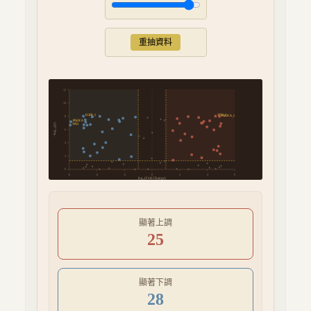
重抽資料
12
10
TP53_1
EGFR_1
PIK3CA_1
8
PIK3CA
−log₁₀(p)
TP53
6
4
2
0
-6
-4
-2
0
2
4
6
log₂(Fold Change)
顯著上調
25
顯著下調
28