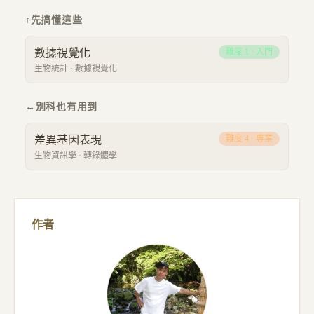
↑
先搞懂這些
數據視覺化
難度
1
·
入門
生物統計
·
數據視覺化
↔
別科也有用到
差異基因表現
難度
4
·
專業
生物資訊學
·
轉錄體學
作者