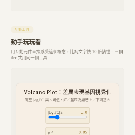
互動工具
動手玩玩看
用互動元件直接感受這個概念，比純文字快 10 倍搞懂。三個
tier 共用同一個工具。
Volcano Plot：差異表現基因視覺化
調整 |log₂FC| 與 p 閾值，紅／藍區為顯著上／下調基因
|log₂FC| ≥
1.0
p <
0.05