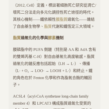
（2012, Cell）定義，標誌著細胞死亡研究從凋亡/
壞死二分法走向多元化調控性死亡途徑的時代。
其核心機制——鐵依賴性
膜脂質
過氧化——連結
了自由基生物學、
脂質
代謝和鐵恆定三大領域。
脂質
過氧化的化學與
酵素
機制
膜磷脂中的 PUFA 側鏈（特別是 AA 和 AdA 含有
的雙烯丙基 C-H）對自由基氧化高度敏感。脂質
過氧化的鏈反應包括起始（LH → L·）、傳播
（L· + O₂ → LOO· → LOOH + L·）和終止。鐵
的角色在於 Fenton 化學和作為脂氧合酶的輔因
子。
ACSL4（acyl-CoA synthetase long-chain family
member 4）和 LPCAT3 構成脂質過氧化受質的