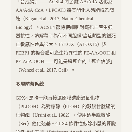
「合成臂」——ACSL4 將游離 AA/AdA 活化為
AA/AdA-CoA，LPCAT3 將其酯化入磷脂酰乙醇
胺（Kagan et al., 2017, Nature Chemical
Biology）。ACSL4 敲除使細胞對鐵死亡產生強
烈抗性，這解釋了為何不同組織/癌症類型的鐵死
亡敏感性差異很大。15-LOX（ALOX15）與
PEBP1 的複合體可產生特異性的 PE-AA-OOH 和
PE-AdA-OOH——可能是鐵死亡的「死亡信號」
（Wenzel et al., 2017, Cell）。
多層防禦系統
GPX4 是唯一能直接還原膜磷脂過氧化物
（PLOOH）為對應醇（PLOH）的穀胱甘肽過氧
化物酶（Ursini et al., 1982），使用硒半胱胺酸
（Sec）催化殘基。GPX4 條件性敲除小鼠的腎臟