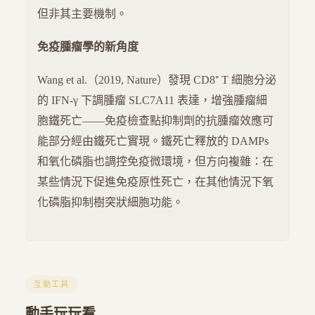
但非其主要機制。
免疫腫瘤學的新角度
Wang et al.（2019, Nature）發現 CD8⁺ T 細胞分泌
的 IFN-γ 下調腫瘤 SLC7A11 表達，增強腫瘤細
胞鐵死亡——免疫檢查點抑制劑的抗腫瘤效應可
能部分經由鐵死亡實現。鐵死亡釋放的 DAMPs
和氧化磷脂也調控免疫微環境，但方向複雜：在
某些情況下促進免疫原性死亡，在其他情況下氧
化磷脂抑制樹突狀細胞功能。
互動工具
動手玩玩看