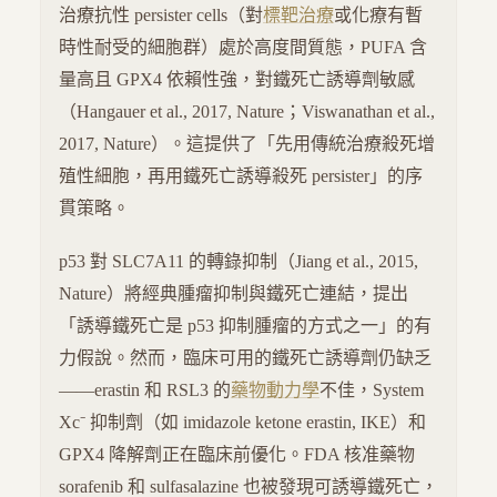
治療抗性 persister cells（對
標靶治療
或化療有暫
時性耐受的細胞群）處於高度間質態，PUFA 含
量高且 GPX4 依賴性強，對鐵死亡誘導劑敏感
（Hangauer et al., 2017, Nature；Viswanathan et al.,
2017, Nature）。這提供了「先用傳統治療殺死增
殖性細胞，再用鐵死亡誘導殺死 persister」的序
貫策略。
p53 對 SLC7A11 的轉錄抑制（Jiang et al., 2015,
Nature）將經典腫瘤抑制與鐵死亡連結，提出
「誘導鐵死亡是 p53 抑制腫瘤的方式之一」的有
力假說。然而，臨床可用的鐵死亡誘導劑仍缺乏
——erastin 和 RSL3 的
藥物動力學
不佳，System
Xc⁻ 抑制劑（如 imidazole ketone erastin, IKE）和
GPX4 降解劑正在臨床前優化。FDA 核准藥物
sorafenib 和 sulfasalazine 也被發現可誘導鐵死亡，