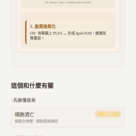
臨床：缺血再灌注、神經退化、化療抗藥腫瘤可被鐵死亡誘導劑清除
3. 脂質過氧化
OH· 攻擊膜上 PUFA → 形成 lipid-OOH，連鎖反
應蔓延。
這個和什麼有關
↑
先搞懂這些
細胞凋亡
難度
3
·
進階
細胞生物學
·
細胞週期調控