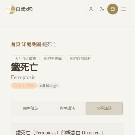
跳至主要內容
白鷗x喚
首頁
/
知識地圖
/
鐵死亡
大
2
· 第
1
學期
細胞生物學
細胞週期調控
鐵死亡
Ferroptosis
難度
4
·
專業
cell-biology
國中講法
高中講法
大學講法
鐵死亡（Ferroptosis）的概念由 Dixon et al.