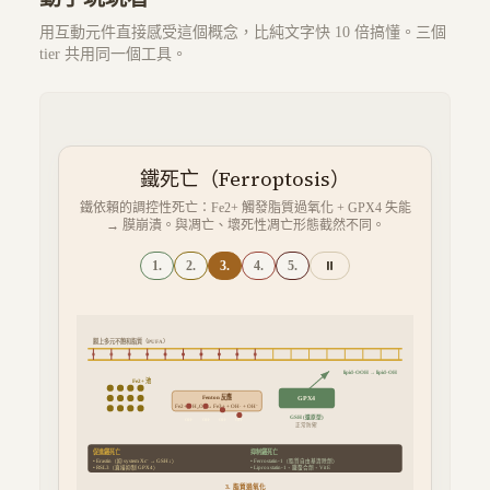
用互動元件直接感受這個概念，比純文字快 10 倍搞懂。三個
tier 共用同一個工具。
鐵死亡（Ferroptosis）
鐵依賴的調控性死亡：Fe2+ 觸發脂質過氧化 + GPX4 失能
→ 膜崩潰。與凋亡、壞死性凋亡形態截然不同。
1.
2.
3.
4.
5.
⏸
膜上多元不飽和脂質（PUFA）
lipid-OOH → lipid-OH
Fe2+ 池
Fenton 反應
GPX4
Fe2+ + H₂O₂ → Fe3+ + OH· + OH⁻
GSH (還原型)
OH·
OH·
OH·
OH·
正常防禦
促進鐵死亡
抑制鐵死亡
• Erastin（抑 system Xc⁻ → GSH↓）
• Ferrostatin-1（脂質自由基清除劑）
• RSL3（直接抑制 GPX4）
• Liproxstatin-1、鐵螯合劑、Vit E
3. 脂質過氧化