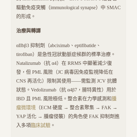
驅動免疫突觸（immunological synapse）中 SMAC
的形成。
治療與轉譯
αIIbβ3 抑制劑（abciximab、eptifibatide、
tirofiban）是急性冠狀動脈症候群的標準治療。
Natalizumab（抗 α4）在 RRMS 中顯著減少復
發，但 PML 風險（JC 病毒因免疫監視降低在
CNS 再活化）限制其使用——需監測 JCV 抗體
狀態。Vedolizumab（抗 α4β7，腸特異性）用於
IBD 且 PML 風險極低。整合素在力學感測和
腫
瘤微環境
（ECM 硬度 → 整合素聚集 → FAK →
YAP 活化 → 腫瘤侵襲）的角色使 FAK 抑制劑進
入多項
臨床試驗
。