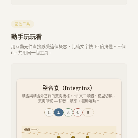
互動工具
動手玩玩看
用互動元件直接感受這個概念，比純文字快 10 倍搞懂。三個
tier 共用同一個工具。
整合素（Integrins）
細胞與細胞外基質的雙向橋樑。α/β 異二聚體、構型切換、
雙向訊號 — 黏著 + 感應 + 驅動運動。
1.
2.
3.
4.
⏸
細胞外（ECM）
RGD
RGD
RGD