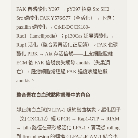
FAK 自磷酸化 Y397 → pY397 招募 Src SH2 →
Src 磷酸化 FAK Y576/577（全活化）→ 下游：
paxillin 磷酸化 → CrkII-DOCK180-
Rac1（lamellipodia）；p130Cas 延展磷酸化 →
Rap1 活化（整合素再活化正反饋）。FAK 也磷
酸化 PI3K → Akt 存活信號——上皮細胞脫離
ECM 後 FAK 信號喪失觸發 anoikis（失巢凋
亡），腫瘤細胞常透過 FAK 過度表達逃避
anoikis。
整合素在白血球黏附級聯中的角色
靜止態白血球的 LFA-1 處於彎曲構象。趨化因子
（如 CXCL12）經 GPCR → Rap1-GTP → RIAM
→ talin 路徑在毫秒級活化 LFA-1，實現從 rolling
到 firm adhesion 的轉換。LFA-1-ICAM-1 結合也