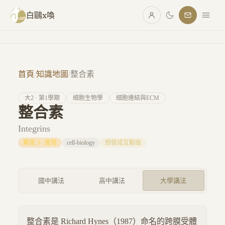
跳至主要內容
白鷗x喚
首頁
/
知識地圖
/
整合素
大
2
· 第
1
學期
細胞生物學
細胞連結與ECM
整合素
Integrins
難度
3
·
進階
cell-biology
想做成互動版
國中講法
高中講法
大學講法
整合素是 Richard Hynes（1987）命名的跨膜受體