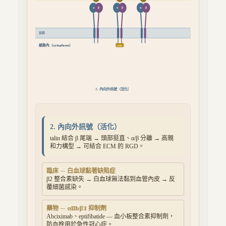
α
β
α
β
α
β
質膜
細胞內（cytoplasm）
talin
3. 外向內訊號
2. 內向外訊號（活化）
talin 結合 β 尾端 → 頭部挺直、α/β 分離 → 高親
和力構型 → 可結合 ECM 的 RGD。
臨床 — 白血球黏著缺陷症
β2 整合素缺失 → 白血球無法黏到血管內皮 → 反
覆細菌感染。
藥物 — αIIbβ3 抑制劑
Abciximab、eptifibatide — 血小板整合素抑制劑，
防血栓用於急性冠心症。