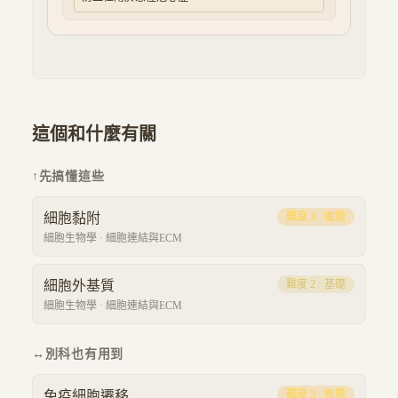
這個和什麼有關
↑
先搞懂這些
細胞黏附
難度
3
·
進階
細胞生物學
·
細胞連結與ECM
細胞外基質
難度
2
·
基礎
細胞生物學
·
細胞連結與ECM
↔
別科也有用到
免疫細胞遷移
難度
3
·
進階