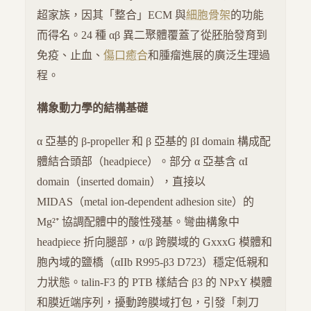
超家族，因其「整合」ECM 與
細胞骨架
的功能
而得名。24 種 αβ 異二聚體覆蓋了從胚胎發育到
免疫、止血、
傷口癒合
和腫瘤進展的廣泛生理過
程。
構象動力學的結構基礎
α 亞基的 β-propeller 和 β 亞基的 βI domain 構成配
體結合頭部（headpiece）。部分 α 亞基含 αI
domain（inserted domain），直接以
MIDAS（metal ion-dependent adhesion site）的
Mg²⁺ 協調配體中的酸性殘基。彎曲構象中
headpiece 折向腿部，α/β 跨膜域的 GxxxG 模體和
胞內域的鹽橋（αIIb R995-β3 D723）穩定低親和
力狀態。talin-F3 的 PTB 樣結合 β3 的 NPxY 模體
和膜近端序列，擾動跨膜域打包，引發「刺刀