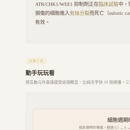
ATR/CHK1/WEE1 抑制劑正在
臨床試驗
中，策
損傷的細胞進入
有絲分裂
而死亡（mitotic c
有效。
互動工具
動手玩玩看
用互動元件直接感受這個概念，比純文字快 10 倍搞懂。三個 
細胞週期時鐘
指針順時針推進，經過 G1 → S