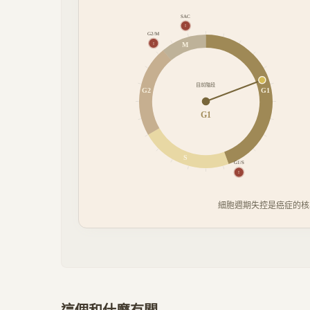
SAC
!
G2/M
M
!
目前階段
G2
G1
G1
S
G1/S
!
細胞週期失控是癌症的核心