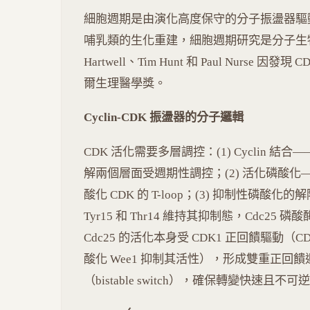
細胞週期是由演化高度保守的分子振盪器驅
哺乳類的生化重建，細胞週期研究是分子生物學
Hartwell、Tim Hunt 和 Paul Nurse 因發現
爾生理醫學獎。
Cyclin-CDK 振盪器的分子邏輯
CDK 活化需要多層調控：(1) Cyclin 結
解兩個層面受週期性調控；(2) 活化磷酸化——CDK-
酸化 CDK 的 T-loop；(3) 抑制性磷酸化的
Tyr15 和 Thr14 維持其抑制態，Cdc25
Cdc25 的活化本身受 CDK1 正回饋驅動（C
酸化 Wee1 抑制其活性），形成雙重正回饋
（bistable switch），確保轉變快速且不可