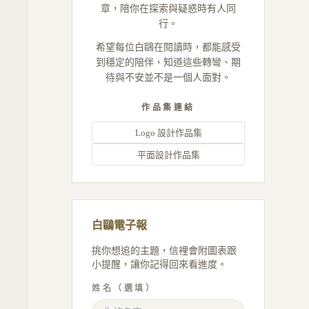
章，陪你在探索與疑惑時有人同
行。
希望每位白鷗在閱讀時，都能感受
到穩定的陪伴，知道這些轉彎、期
待與不安並不是一個人面對。
作品集連結
Logo 設計作品集
平面設計作品集
白鷗電子報
挑你想追的主題，信裡會附圖表跟
小提醒，讓你記得回來看進度。
姓名（選填）