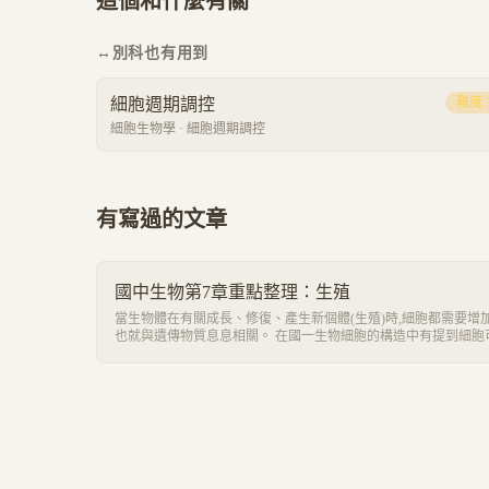
這個和什麼有關
↔
別科也有用到
細胞週期調控
難度
細胞生物學
·
細胞週期調控
有寫過的文章
國中生物第7章重點整理：生殖
當生物體在有關成長、修復、產生新個體(生殖)時,細胞都需要增加
也就與遺傳物質息息相關。 在國一生物細胞的構造中有提到細胞
成細胞膜、細胞質跟細胞核,其中細胞核又被稱為細胞的生命中樞
遺傳物質在裡面管控著細胞的代謝。