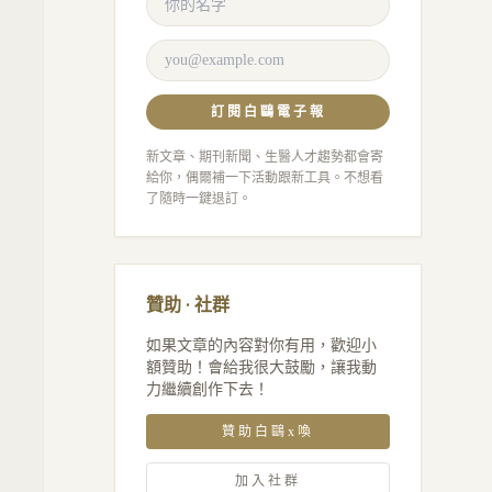
訂閱白鷗電子報
新文章、期刊新聞、生醫人才趨勢都會寄
給你，偶爾補一下活動跟新工具。不想看
了隨時一鍵退訂。
贊助 · 社群
如果文章的內容對你有用，歡迎小
額贊助！會給我很大鼓勵，讓我動
力繼續創作下去！
贊助白鷗x喚
加入社群