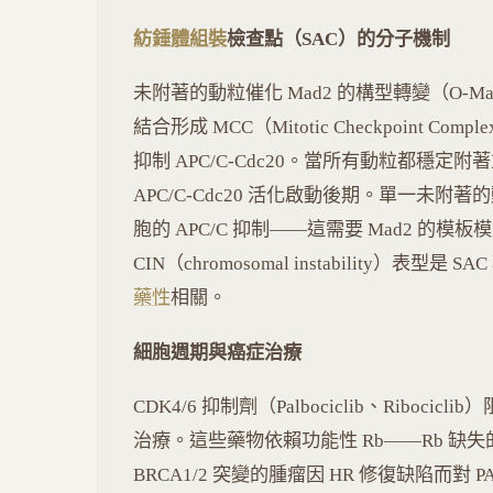
紡錘體組裝
檢查點（SAC）的分子機制
未附著的動粒催化 Mad2 的構型轉變（O-Mad2 →
結合形成 MCC（Mitotic Checkpoint Compl
抑制 APC/C-Cdc20。當所有動粒都穩定
APC/C-Cdc20 活化啟動後期。單一未附
胞的 APC/C 抑制——這需要 Mad2 的模板模型
CIN（chromosomal instability）
藥性
相關。
細胞週期與癌症治療
CDK4/6 抑制劑（Palbociclib、Ribocicl
治療。這些藥物依賴功能性 Rb——Rb 缺
BRCA1/2 突變的腫瘤因 HR 修復缺陷而對 