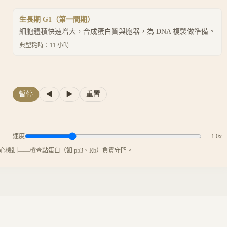
生長期 G1（第一間期）
細胞體積快速增大，合成蛋白質與胞器，為 DNA 複製做準備。
典型耗時：
11
小時
暫停
◀
▶
重置
速度
1.0
x
機制——檢查點蛋白（如 p53、Rb）負責守門。