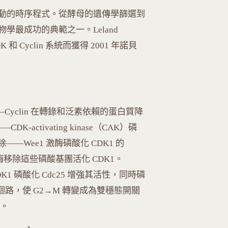
動的時序程式。從酵母的遺傳學篩選到
最成功的典範之一。Leland
 CDK 和 Cyclin 系統而獲得 2001 年諾貝
合——Cyclin 在轉錄和泛素依賴的蛋白質降
activating kinase（CAK）磷
解除——Wee1 激酶磷酸化 CDK1 的
 磷酸酶移除這些磷酸基團活化 CDK1。
DK1 磷酸化 Cdc25 增強其活性，同時磷
迴路，使 G2→M 轉變成為雙穩態開關
逆。