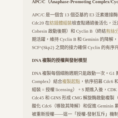
APC/C（Anaphase-Promoting Complex/Cy
APC/C 是一個含 13 個亞基的 E3 泛素連接酶，由
Cdc20 在
紡錘體組裝
檢查點通過後活化，泛素化 S
Cohesin 啟動後期）和 Cyclin B（終結
有絲
期活躍，維持 Cyclin B 和 Geminin 的降解
SCF^(Skp2) 之間的接力確保 Cyclin 的有
DNA 複製的授權與發射模型
DNA 複製每個細胞週期只能啟動一次。G1 期中，OR
Complex）結合
複製起點
，依序招募 Cdc6 和 
組裝 = 授權 licensing）。S 期進入後，C
Cdc45 和 GINS 形成 CMG 解旋酶啟動複製
酸化 Cdc6（導致其降解）和促進 Gemini
被重新授權——這一「授權-發射互斥」機