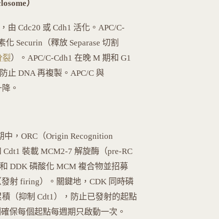
closome）
 Cdc20 或 Cdh1 活化。APC/C-
ecurin（釋放 Separase 切割
分裂
）。APC/C-Cdh1 在晚 M 期和 G1
，防止 DNA 再複製。APC/C 與
序升降。
C（Origin Recognition
Cdt1 裝載 MCM2-7 解旋酶（pre-RC
DK 和 DDK 磷酸化 MCM 複合物並招募
（發射 firing）。關鍵地，CDK 同時磷
n 累積（抑制 Cdt1），防止已發射的起點
制確保每個起點每週期只啟動一次。