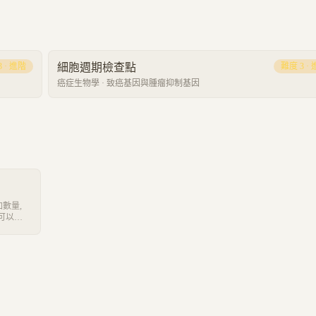
3
·
進階
細胞週期檢查點
難度
3
·
癌症生物學
·
致癌基因與腫瘤抑制基因
數量,
可以分
,因為有