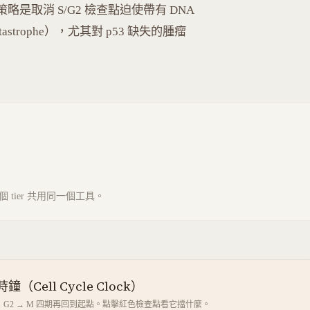
略是取消 S/G2 檢查點迫使帶有 DNA
atastrophe），尤其對 p53 缺失的腫瘤
tier 共用同一個工具。
（Cell Cycle Clock）
 → G2 → M 四期再回到起點。點擊紅色檢查點看它擋什麼。