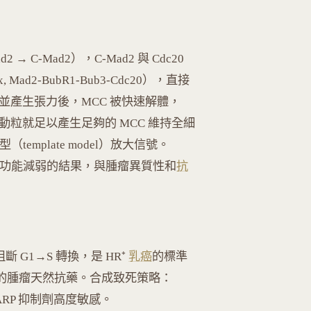
 C-Mad2），C-Mad2 與 Cdc20
ex, Mad2-BubR1-Bub3-Cdc20），直接
附著並產生張力後，MCC 被快速解體，
著的動粒就足以產生足夠的 MCC 維持全細
（template model）放大信號。
表型是 SAC 功能減弱的結果，與腫瘤異質性和
抗
ib）阻斷 G1→S 轉換，是 HR⁺
乳癌
的標準
失的腫瘤天然抗藥。合成致死策略：
PARP 抑制劑高度敏感。