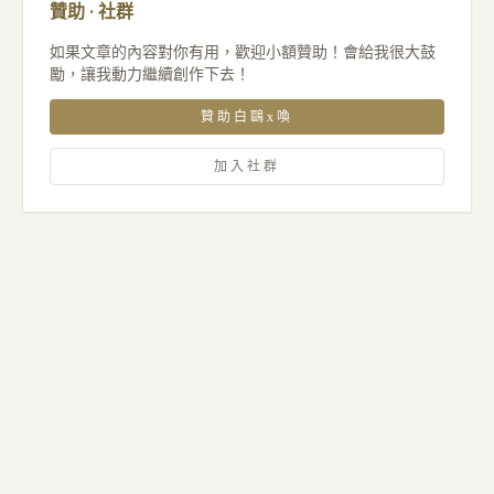
贊助 · 社群
如果文章的內容對你有用，歡迎小額贊助！會給我很大鼓
勵，讓我動力繼續創作下去！
贊助白鷗x喚
加入社群