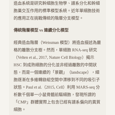
造血系統是研究幹細胞生物學、譜系分化和幹細
胞巢交互作用的標準模型系統。近年單細胞技術
的應用正在挑戰傳統的階層分支模型。
傳統階層模型 vs 連續分化模型
經典造血階層（Weissman 模型）將造血描述為嚴
格的離散分支樹。然而，單細胞 RNA-seq 研究
（Velten et al., 2017, Nature Cell Biology）揭示
HSC 到成熟細胞的分化並非經過離散的中間狀
態，而是一個連續的「景觀」（landscape），細
胞逐漸在多維轉錄組空間中漂移到不同的吸引子
狀態。Paul et al.（2015, Cell）利用 MARS-seq 分
析數千個單一小鼠骨髓前驅細胞，發現所謂的
「CMP」群體實際上包含已經有譜系偏向的異質
細胞。