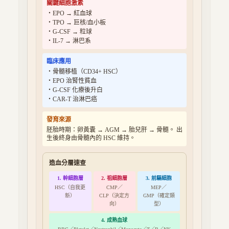
關鍵細胞激素
・EPO → 紅血球
・TPO → 巨核/血小板
・G-CSF → 粒球
・IL-7 → 淋巴系
臨床應用
・骨髓移植（CD34+ HSC）
・EPO 治腎性貧血
・G-CSF 化療後升白
・CAR-T 治淋巴癌
發育來源
胚胎時期：卵黃囊 → AGM → 胎兒肝 → 骨髓。 出
生後終身由骨髓內的 HSC 維持。
造血分層速查
1. 幹細胞層
2. 祖細胞層
3. 前驅細胞
HSC（自我更
CMP／
MEP／
新）
CLP（決定方
GMP（確定類
向）
型）
4. 成熟血球