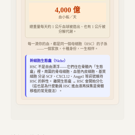
4,000 億
血小板／天
總重量每天約 1 公斤血球被造出、也有 1 公斤被
分解代謝。
每一滴你的血，都是同一個母細胞（HSC）的子孫
——一個家族，十種身份，一生相伴。
幹細胞生態龕（Niche）
HSC 不是自由漂浮——它們住在骨髓內「生態
龕」裡。周圍的骨母細胞、血管內皮細胞、基質
細胞 分泌 SCF、CXCL12、Angpt1 等訊號維持
HSC 的幹性。 離開生態龕 → HSC 會開始分化
（這也是為什麼動員 HSC 進血液再採集是骨髓
移植的常見做法）。