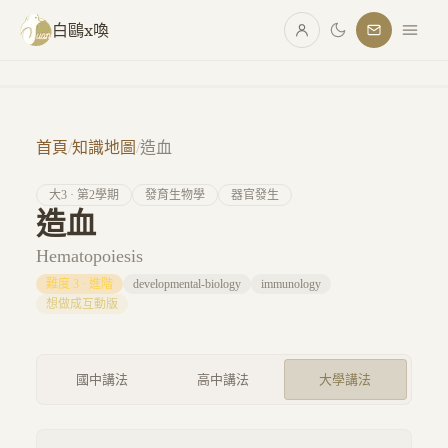
跳至主要內容
白鷗x喚
首頁
/
知識地圖
/
造血
大
3
· 第
2
學期
發育生物學
器官發生
造血
Hematopoiesis
難度
3
·
進階
developmental-biology
immunology
想做成互動版
國中講法
高中講法
大學講法