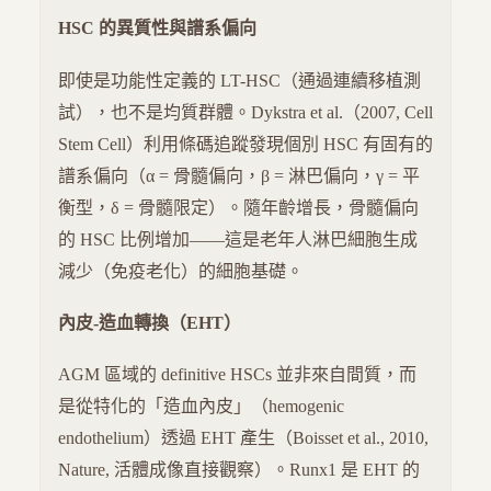
HSC 的異質性與譜系偏向
即使是功能性定義的 LT-HSC（通過連續移植測
試），也不是均質群體。Dykstra et al.（2007, Cell
Stem Cell）利用條碼追蹤發現個別 HSC 有固有的
譜系偏向（α = 骨髓偏向，β = 淋巴偏向，γ = 平
衡型，δ = 骨髓限定）。隨年齡增長，骨髓偏向
的 HSC 比例增加——這是老年人淋巴細胞生成
減少（免疫老化）的細胞基礎。
內皮-造血轉換（EHT）
AGM 區域的 definitive HSCs 並非來自間質，而
是從特化的「造血內皮」（hemogenic
endothelium）透過 EHT 產生（Boisset et al., 2010,
Nature, 活體成像直接觀察）。Runx1 是 EHT 的