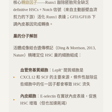
核心
轉錄因子
——Runx1 敲除胚胎完全缺乏
definitive HSCs。Notch 信號（來自主動脈壁血流
剪力的下游）活化 Runx1 表達；GFI1/GFI1B 下
調內皮基因完成轉換。
巢的分子解剖
活體成像結合遺傳標記（Ding & Morrison, 2013,
Nature）精確定位 HSC 巢的細胞組成：
血管旁基質細胞
：LepR⁺ 間質細胞是
CXCL12 和 SCF 的主要來源，條件性敲除這
些細胞中的任一因子都會導致 HSC 流失
內皮細胞
：E-selectin 在竇狀內皮表達，促進
HSC 增殖（但也加速耗竭）