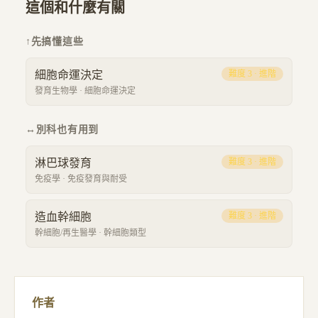
這個和什麼有關
↑
先搞懂這些
細胞命運決定
難度
3
·
進階
發育生物學
·
細胞命運決定
↔
別科也有用到
淋巴球發育
難度
3
·
進階
免疫學
·
免疫發育與耐受
造血幹細胞
難度
3
·
進階
幹細胞/再生醫學
·
幹細胞類型
作者