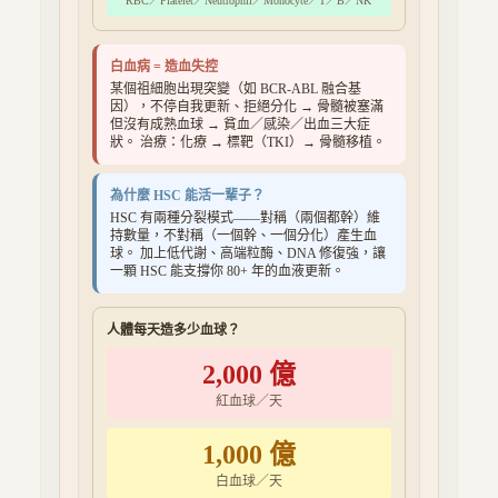
RBC／Platelet／Neutrophil／Monocyte／T／B／NK
白血病 = 造血失控
某個祖細胞出現突變（如 BCR-ABL 融合基
因），不停自我更新、拒絕分化 → 骨髓被塞滿
但沒有成熟血球 → 貧血／感染／出血三大症
狀。 治療：化療 → 標靶（TKI）→ 骨髓移植。
為什麼 HSC 能活一輩子？
HSC 有兩種分裂模式——對稱（兩個都幹）維
持數量，不對稱（一個幹、一個分化）產生血
球。 加上低代謝、高端粒酶、DNA 修復強，讓
一顆 HSC 能支撐你 80+ 年的血液更新。
人體每天造多少血球？
2,000 億
紅血球／天
1,000 億
白血球／天