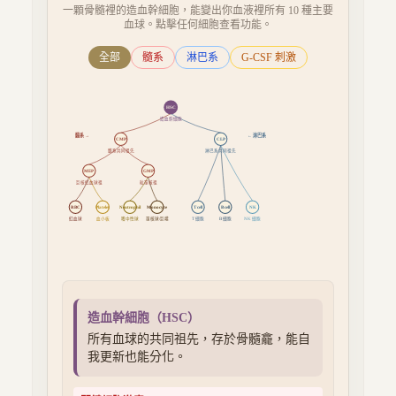
一顆骨髓裡的造血幹細胞，能變出你血液裡所有 10 種主要
血球。點擊任何細胞查看功能。
全部
髓系
淋巴系
G-CSF 刺激
HSC
造血幹細胞
髓系 →
← 淋巴系
CMP
CLP
髓系共同祖先
淋巴系共同祖先
MEP
GMP
巨核紅血球祖
粒單核祖
RBC
Platelet
Neutrophil
Monocyte
T cell
B cell
NK
紅血球
血小板
嗜中性球
單核球/巨噬
T 細胞
B 細胞
NK 細胞
造血幹細胞
（
HSC
）
所有血球的共同祖先，存於骨髓龕，能自
我更新也能分化。