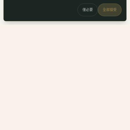
僅必要
全部接受
白鷗
x
喚
DailyBioJuan — Juan's field notes
我是 Juan。這裡是我寫的生醫職涯筆記、整理的生科概念，跟
一些自己當時很想要但找不到的工具。
Instagram
LinkedIn
Email