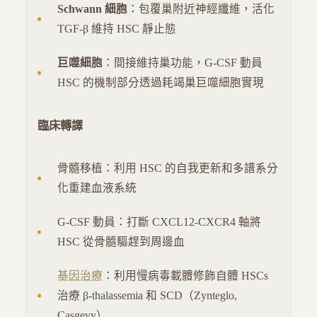
Schwann 細胞
：包覆巢附近神經纖維，活化
TGF-β 維持 HSC 靜止態
巨噬細胞
：間接維持巢功能，G-CSF 動員
HSC 的機制部分透過耗竭巢巨噬細胞實現
臨床轉譯
骨髓移植：利用 HSC 的自我更新和多譜系分
化重建血液系統
G-CSF 動員：打斷 CXCL12-CXCR4 軸將
HSC 從骨髓驅趕到周邊血
基因治療
：利用慢病毒載體修飾自體 HSCs
治療 β-thalassemia 和 SCD（Zynteglo,
Casgevy）