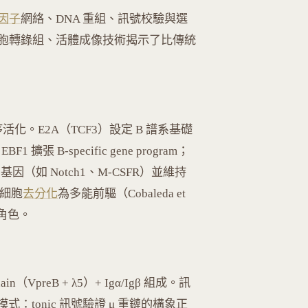
因子
網絡、DNA 重組、訊號校驗與選
胞轉錄組、活體成像技術揭示了比傳統
 的依序活化。E2A（TCF3）設定 B 譜系基礎
擴張 B-specific gene program；
基因（如 Notch1、M-CSFR）並維持
 細胞
去分化
為多能前驅（Cobaleda et
續角色。
chain（VpreB + λ5）+ Igα/Igβ 組成。訊
」雙重模式：tonic 訊號驗證 μ 重鏈的構象正