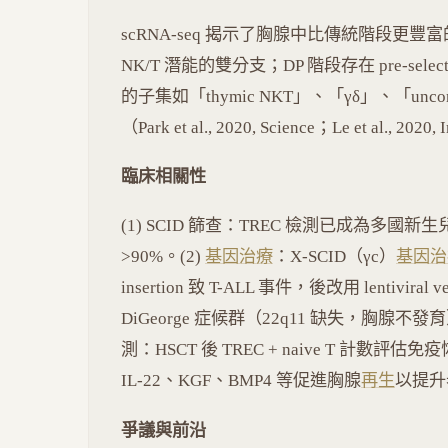
scRNA-seq 揭示了胸腺中比傳統階段更豐富
NK/T 潛能的雙分支；DP 階段存在 pre-selectio
的子集如「thymic NKT」、「γδ」、「unco
（Park et al., 2020, Science；Le et al., 202
臨床相關性
(1) SCID 篩查：TREC 檢測已成為多國新
>90%。(2)
基因治療
：X-SCID（γc）
基因治
insertion 致 T-ALL 事件，後改用 lentiviral 
DiGeorge 症候群（22q11 缺失，胸腺不
測：HSCT 後 TREC + naive T 計數評估免疫恢復
IL-22、KGF、BMP4 等促進胸腺
再生
以提升
爭議與前沿