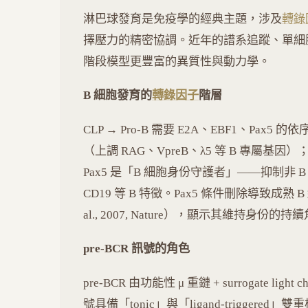
淋巴球發育是免疫學的經典主題，涉及
轉錄
擇壓力的精密協調。近年的譜系追蹤、單細
階段模型更豐富的異質性與動力學。
B 細胞發育的
轉錄因子
階層
CLP → Pro-B 需要 E2A、EBF1、Pax5
（上調 RAG、VpreB、λ5 等 B 專屬基因）；EBF1 
Pax5 是「B 細胞身份守護者」——抑制非 B 
CD19 等 B 特徵。Pax5 條件刪除導致成熟 B
al., 2007, Nature），顯示其維持身份的持
pre-BCR 訊號的角色
pre-BCR 由功能性 μ 重鏈 + surrogate light 
號具備「tonic」與「ligand-triggered