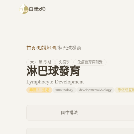
跳至主要內容
白鷗x喚
首頁
/
知識地圖
/
淋巴球發育
大
3
· 第
1
學期
免疫學
免疫發育與耐受
淋巴球發育
Lymphocyte Development
難度
3
·
進階
immunology
developmental-biology
想做成互
國中講法