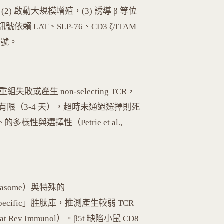
，(2) 啟動大規模增殖，(3) 誘導 β 等位
號依賴 LAT、SLP-76、CD3 ζ/ITAM
訊號。
組失敗或產生 non-selecting TCR，
間有限（3-4 天），超時未通過選擇則死
 的多樣性與選擇性（Petrie et al.,
roteasome）與特殊的
s-specific」胜肽庫，推測產生較弱 TCR
Nat Rev Immunol）。β5t 缺陷小鼠 CD8