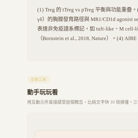
(1) Treg 的 tTreg vs pTreg 平衡與功能重疊。(
γδ）的胸腺發育路徑與 MR1/CD1d agonist selec
表達非免疫譜系標記，如 tuft-like、M cell-li
（Bornstein et al., 2018, Nature）。
互動工具
動手玩玩看
用互動元件直接感受這個概念，比純文字快 10 倍搞懂。三個 