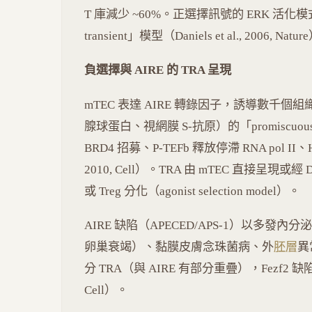
T 庫減少 ~60%。正選擇訊號的 ERK 活化模式
transient」模型（Daniels et al., 2006, Natu
負選擇與 AIRE 的 TRA 呈現
mTEC 表達 AIRE 轉錄因子，誘導數千個
腺球蛋白、視網膜 S-抗原）的「promiscuous
BRD4 招募、P-TEFb 釋放停滯 RNA pol II、H
2010, Cell）。TRA 由 mTEC 直接呈現或
或 Treg 分化（agonist selection model）。
AIRE 缺陷（APECED/APS-1）以多發內
卵巢衰竭）、黏膜皮膚念珠菌病、外
胚層
異
分 TRA（與 AIRE 有部分重疊），Fezf2 缺陷亦致
Cell）。