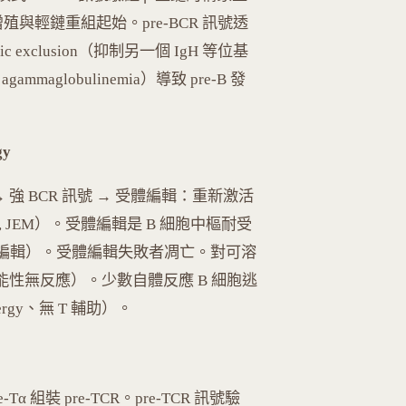
進增殖與輕鏈重組起始。pre-BCR 訊號透
ic exclusion（抑制另一個 IgH 等位基
ammaglobulinemia）導致 pre-B 發
y
）→ 強 BCR 訊號 → 受體編輯：重新激活
993, JEM）。受體編輯是 B 細胞中樞耐受
過受體編輯）。受體編輯失敗者凋亡。對可溶
但功能性無反應）。少數自體反應 B 細胞逃
gy、無 T 輔助）。
-Tα 組裝 pre-TCR。pre-TCR 訊號驗