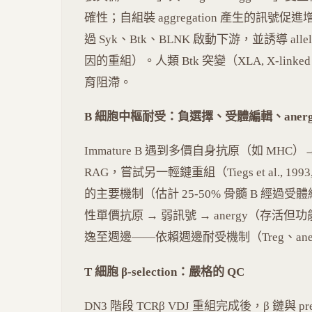
確性；自組裝 aggregation 產生的訊號促
過 Syk、Btk、BLNK 啟動下游，並誘導 allel
因的重組）。人類 Btk 突變（XLA, X-linked ag
育阻滯。
B 細胞中樞耐受：負選擇、受體編輯、anerg
Immature B 遇到多價自身抗原（如 MHC
RAG，嘗試另一輕鏈重組（Tiegs et al., 1
的主要機制（估計 25-50% 骨髓 B 經
性單價抗原 → 弱訊號 → anergy（存活
逸至週邊——依賴週邊耐受機制（Treg、aner
T 細胞 β-selection：嚴格的 QC
DN3 階段 TCRβ VDJ 重組完成後，β 鏈與 pre