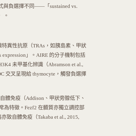
與負選擇不同——「sustained vs.
re）。
組織特異性抗原（TRAs，如胰島素、甲狀
 expression」。AIRE 的分子機制包括
3K4 未甲基化辨識（Abramson et al.,
經 DC 交叉呈現給 thymocyte，觸發負選擇
分泌自體免疫（Addison、甲狀旁腺低下、
常為特徵。Fezf2 在髓質亦獨立調控部
自體免疫（Takaba et al., 2015,