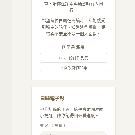
章，陪你在探索與疑惑時有人同
行。
希望每位白鷗在閱讀時，都能感受
到穩定的陪伴，知道這些轉彎、期
待與不安並不是一個人面對。
作品集連結
Logo 設計作品集
平面設計作品集
白鷗電子報
挑你想追的主題，信裡會附圖表跟
小提醒，讓你記得回來看進度。
姓名（選填）