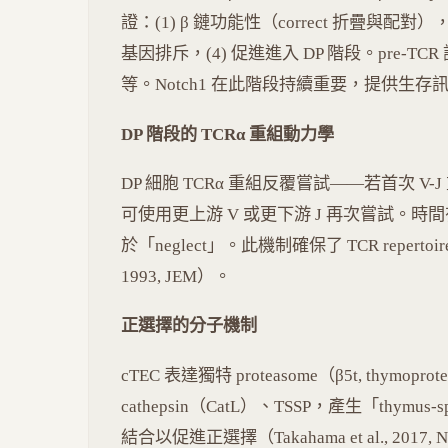
證：(1) β 鏈功能性（correct 折疊與配對）
基因排斥，(4) 促進進入 DP 階段。pre-TCR 訊
等。Notch1 在此階段持續重要，提供生存
DP 階段的 TCRα 重組動力學
DP 細胞 TCRα 重組反覆嘗試——若首次 V-J 重
可使用更上游 V 或更下游 J 再次嘗試。時
於「neglect」。此機制確保了 TCR repertoire
1993, JEM）。
正選擇的分子機制
cTEC 表達獨特 proteasome（β5t, thymop
cathepsin（CatL）、TSSP，產生「thymu
結合以促進正選擇（Takahama et al., 2017, 