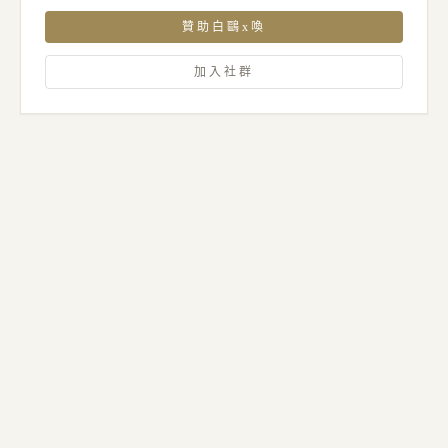
贊助白鷗x喚
加入社群