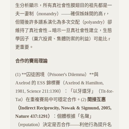
生分析顯示，所有真社會性膜翅目的祖先都是一
夫一妻制（monandry）——確保姊妹間的高 r，
但隨後許多譜系演化為多次交配（polyandry）卻
維持了真社會性→暗示一旦真社會性建立，生態
學因子（巢穴投資、集體防禦的利益）可能比 r
更重要。
合作的賽局理論
(1) **囚徒困境（Prisoner's Dilemma）**與
Axelrod 的 ESS 錦標賽（Axelrod & Hamilton,
1981, Science 211:1390）：「以牙還牙」（Tit-for-
Tat）在重複賽局中可穩定合作。(2)
間接互惠
（Indirect Reciprocity, Nowak & Sigmund, 2005,
Nature 437:1291）
：個體根據「名聲」
（reputation）決定是否合作——利他行為提升名