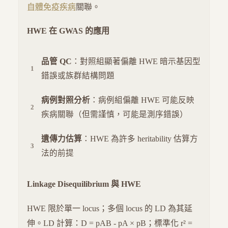
自體免疫疾病
關聯。
HWE 在 GWAS 的應用
品管 QC
：對照組顯著偏離 HWE 暗示基因型
錯誤或族群結構問題
病例對照分析
：病例組偏離 HWE 可能反映
疾病關聯（但需謹慎，可能是測序錯誤）
遺傳力估算
：HWE 為許多 heritability 估算方
法的前提
Linkage Disequilibrium 與 HWE
HWE 限於單一 locus；多個 locus 的 LD 為其延
伸。LD 計算：D = pAB - pA × pB；標準化 r² =