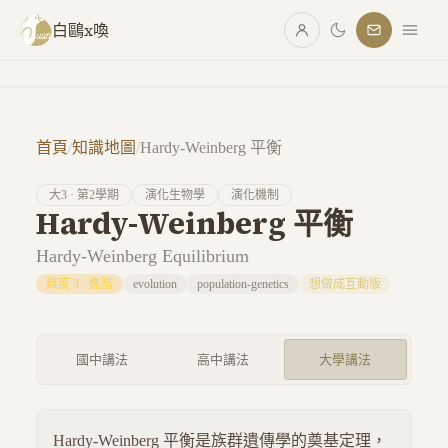
跳至主要內容
白鷗x喚
首頁
/
知識地圖
/
Hardy-Weinberg 平衡
大
3
· 第
2
學期
演化生物學
演化機制
Hardy-Weinberg 平衡
Hardy-Weinberg Equilibrium
難度
3
·
進階
evolution
population-genetics
想做成互動版
國中講法
高中講法
大學講法
Hardy-Weinberg 平衡是族群遺傳學的奠基定理，