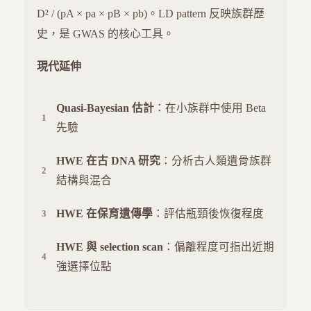
D² / (pA × pa × pB × pb)。LD pattern 反映族群歷
史，是 GWAS 的核心工具。
現代延伸
Quasi-Bayesian 估計
：在小族群中使用 Beta
先驗
HWE 在古 DNA 研究
：分析古人類遺骨族群
結構與混合
HWE 在保育遺傳學
：評估瓶頸後恢復程度
HWE 與 selection scan
：偏離程度可指出近期
強選擇位點