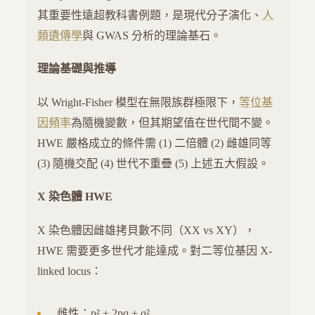
其重要性遠超教科書例題，是現代分子演化、
人
類遺傳學
與 GWAS 分析的理論基石。
理論基礎與推導
以 Wright-Fisher 模型在無限族群極限下，
等位基
因頻率
為隨機變數，但其期望值在世代間不變。
HWE 嚴格成立的條件需 (1) 二倍體 (2) 雌雄同等
(3) 隨機交配 (4) 世代不重疊 (5) 上述五大假設。
X 染色體 HWE
X 染色體因雌雄拷貝數不同（XX vs XY），
HWE 需要更多世代才能達成。對二等位基因 X-
linked locus：
雌性：p² + 2pq + q²