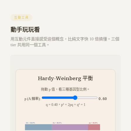
互動工具
動手玩玩看
用互動元件直接感受這個概念，比純文字快 10 倍搞懂。三個
tier 共用同一個工具。
Hardy-Weinberg 平衡
拖動 p 值，看三種基因型比例。
p (A 頻率):
0.60
q =
0.40
，p² + 2pq + q² = 1
AA =
36.0
%
Aa =
48.0
%
aa =
16.0
%