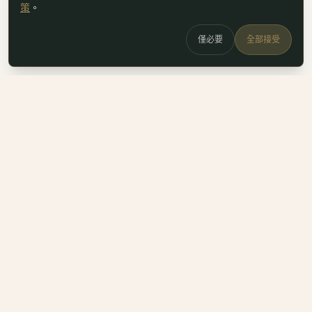
策
。
僅必要
全部接受
白鷗
x
喚
DailyBioJuan — Juan's field notes
我是 Juan。這裡是我寫的生醫職涯筆記、整理的生科概念，跟
一些自己當時很想要但找不到的工具。
Instagram
LinkedIn
Email