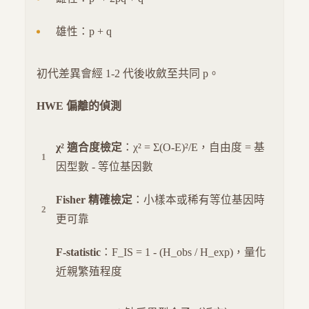
雄性：p + q
初代差異會經 1-2 代後收斂至共同 p。
HWE 偏離的偵測
χ² 適合度檢定
：χ² = Σ(O-E)²/E，自由度 = 基
因型數 - 等位基因數
Fisher 精確檢定
：小樣本或稀有等位基因時
更可靠
F-statistic
：F_IS = 1 - (H_obs / H_exp)，量化
近親繁殖程度