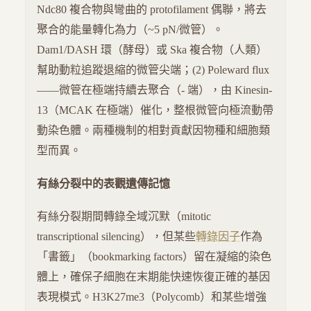
Ndc80 複合物與彎曲的 protofilament 偶聯，將去
聚合的能量轉化為力（~5 pN/微管）。
Dam1/DASH 環（酵母）或 Ska 複合物（人類）
幫助動粒追蹤退縮的微管尖端；(2) Poleward flux
——微管在極端持續去聚合（- 端），由 Kinesin-
13（MCAK 在極端）催化，整根微管向極流動帶
動染色體。兩種機制的相對貢獻因物種和細胞類
型而異。
有絲分裂中的表觀遺傳記憶
有絲分裂期間轉錄全域沉默（mitotic
transcriptional silencing），但某些
轉錄因子
作為
「書籤」（bookmarking factors）留在凝縮的染色
體上，確保子細胞在末期能快速恢復正確的基因
表現模式。H3K27me3（Polycomb）和某些增強