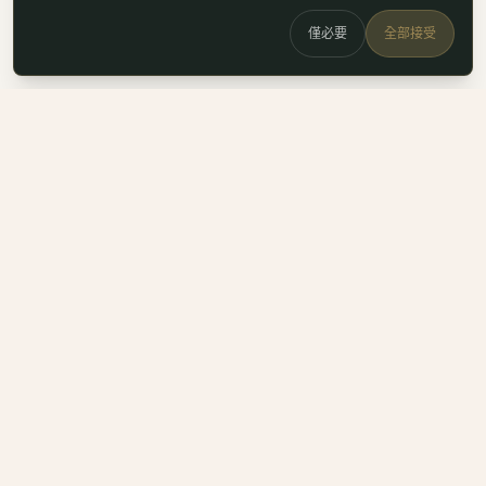
僅必要
全部接受
白鷗
x
喚
DailyBioJuan — Juan's field notes
我是 Juan。這裡是我寫的生醫職涯筆記、整理的生科概念，跟
一些自己當時很想要但找不到的工具。
Instagram
LinkedIn
Email