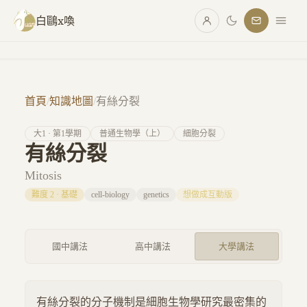
跳至主要內容
白鷗x喚
首頁
/
知識地圖
/
有絲分裂
大
1
· 第
1
學期
普通生物學（上）
細胞分裂
有絲分裂
Mitosis
難度
2
·
基礎
cell-biology
genetics
想做成互動版
國中講法
高中講法
大學講法
有絲分裂的分子機制是細胞生物學研究最密集的