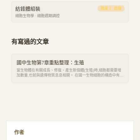
紡錘體組裝
難度
3
·
進階
細胞生物學
·
細胞週期調控
有寫過的文章
國中生物第7章重點整理：生殖
當生物體在有關成長、修復、產生新個體(生殖)時,細胞都需要增
加數量,也就與遺傳物質息息相關。 在國一生物細胞的構造中有提
到細胞可以分成細胞膜、細胞質跟細胞核,其中細胞核又被稱為細
胞的生命中樞,因為有遺傳物質在裡面管控著細胞的代謝。
作者