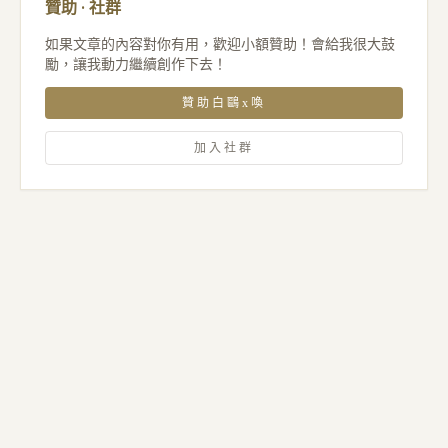
贊助 · 社群
如果文章的內容對你有用，歡迎小額贊助！會給我很大鼓
勵，讓我動力繼續創作下去！
贊助白鷗x喚
加入社群