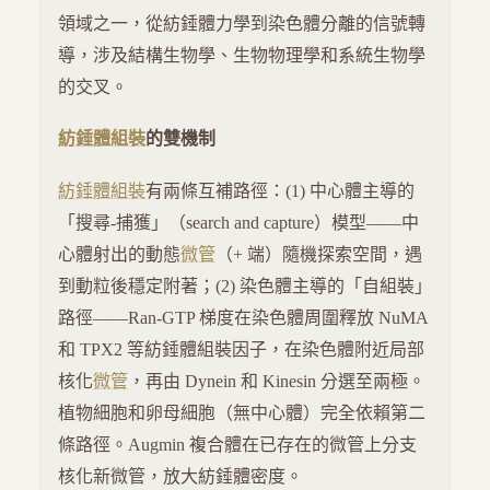
領域之一，從紡錘體力學到染色體分離的信號轉
導，涉及結構生物學、生物物理學和系統生物學
的交叉。
紡錘體組裝
的雙機制
紡錘體組裝
有兩條互補路徑：(1) 中心體主導的
「搜尋-捕獲」（search and capture）模型——中
心體射出的動態
微管
（+ 端）隨機探索空間，遇
到動粒後穩定附著；(2) 染色體主導的「自組裝」
路徑——Ran-GTP 梯度在染色體周圍釋放 NuMA
和 TPX2 等紡錘體組裝因子，在染色體附近局部
核化
微管
，再由 Dynein 和 Kinesin 分選至兩極。
植物細胞和卵母細胞（無中心體）完全依賴第二
條路徑。Augmin 複合體在已存在的微管上分支
核化新微管，放大紡錘體密度。