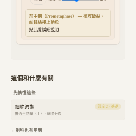
中期
（
Metaphase
） —
染色體排列於赤道
板
點此看詳細說明
這個和什麼有關
↑
先搞懂這些
細胞週期
難度
2
·
基礎
普通生物學（上）
·
細胞分裂
↔
別科也有用到