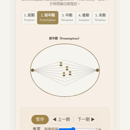
方時間軸切換階段。
1
.
前期
2
.
前中期
3
.
中期
4
.
後期
5
.
末期
Prophase
Prometaphase
Metaphase
Anaphase
Telophase
中期
（
）
Metaphase
暫停
◀ 上一期
下一期 ▶
重置
每期停留
2.4
s