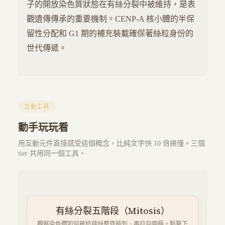
子的開放染色質狀態在有絲分裂中被維持，是表
觀遺傳傳承的重要機制。CENP-A 核小體的半保
留性分配和 G1 期的補充裝載確保著絲粒身份的
世代傳遞。
互動工具
動手玩玩看
用互動元件直接感受這個概念，比純文字快 10 倍搞懂。三個
tier 共用同一個工具。
有絲分裂五階段（Mitosis）
觀察染色體如何被紡錘絲整齊排列、再拉向兩極。點擊下