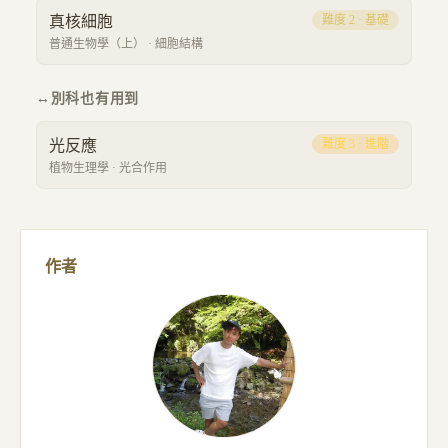
真核細胞
難度
2
·
基礎
普通生物學（上）
·
細胞結構
↔
別科也有用到
光反應
難度
3
·
進階
植物生理學
·
光合作用
作者