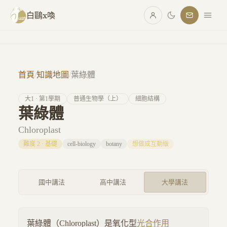
跳至主要內容
白鷗x喚
首頁
/
知識地圖
/
葉綠體
大
1
· 第
1
學期
普通生物學（上）
細胞結構
葉綠體
Chloroplast
難度
2
·
基礎
cell-biology
botany
想做成互動版
國中講法
高中講法
大學講法
葉綠體（Chloroplast）是氧化型
光合作用