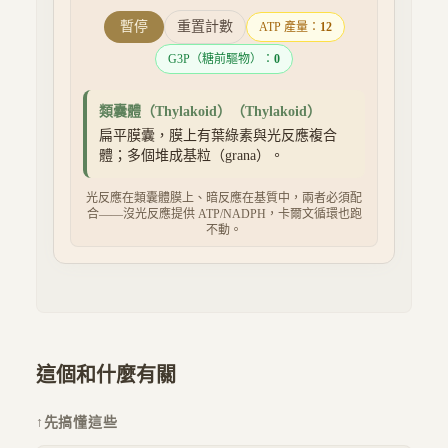
暫停
重置計數
ATP 產量：
14
G3P（糖前驅物）：
0
類囊體（Thylakoid）
（
Thylakoid
）
扁平膜囊，膜上有葉綠素與光反應複合
體；多個堆成基粒（grana）。
光反應在類囊體膜上、暗反應在基質中，兩者必須配
合——沒光反應提供 ATP/NADPH，卡爾文循環也跑
不動。
這個和什麼有關
↑
先搞懂這些