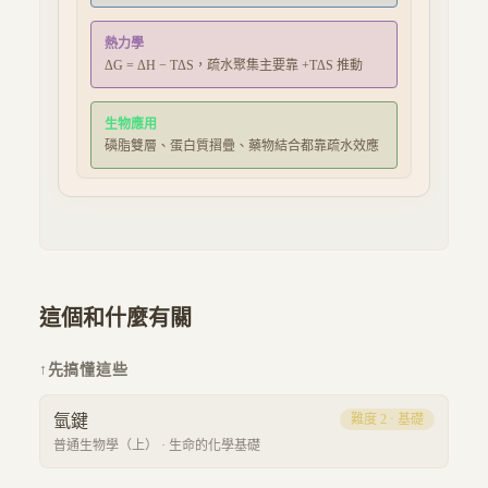
熱力學
ΔG = ΔH − TΔS，疏水聚集主要靠 +TΔS 推動
生物應用
磷脂雙層、蛋白質摺疊、藥物結合都靠疏水效應
這個和什麼有關
↑
先搞懂這些
氫鍵
難度
2
·
基礎
普通生物學（上）
·
生命的化學基礎