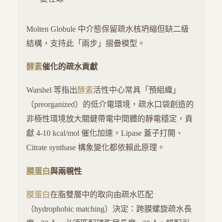
Molten Globule 中介態保留疏水核坍縮但缺二級
結構，支持此「兩步」摺疊模型。
酵素
催化的疏水貢獻
Warshel 等指出
酵素
活性中心常具「預組織」
（preorganized）的低介電環境，疏水口袋創造的
非極性環境放大關鍵帶電中間體的靜電穩定，貢
獻 4-10 kcal/mol 催化加速。Lipase 蓋子打開、
Citrate synthase 構象變化都依賴此原理。
膜蛋白
與兩親性
膜蛋白
在脂雙層中的取向由疏水匹配
（hydrophobic matching）決定：跨膜螺旋疏水長