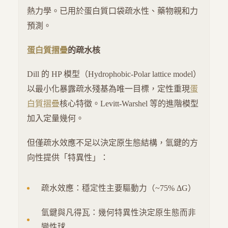
熱力學。已用於蛋白質口袋疏水性、藥物親和力
預測。
蛋白質摺疊
的疏水核
Dill 的 HP 模型（Hydrophobic-Polar lattice model）
以最小化暴露疏水殘基為唯一目標，定性重現
蛋
白質摺疊
核心特徵。Levitt-Warshel 等的進階模型
加入定量幾何。
但僅疏水效應不足以決定原生態結構，氫鍵的方
向性提供「特異性」：
疏水效應：穩定性主要驅動力（~75% ΔG）
氫鍵與凡得瓦：幾何特異性決定原生態而非
變性球