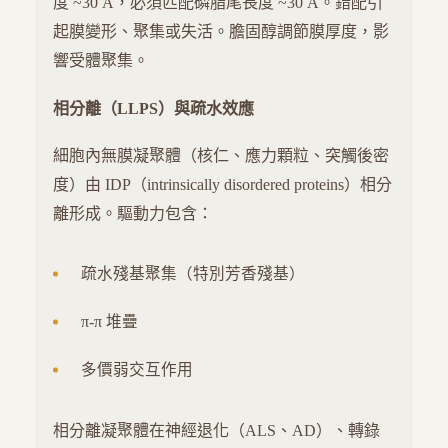
度 ~30 Å，必須匹配磷脂尾長度 ~30 Å。錯配引
起膜變形、聚集或失活。膽固醇調節膜厚度，影
響受體聚集。
相分離（LLPS）與疏水效應
細胞內無膜凝聚體（核仁、應力顆粒、突觸後密
度）由 IDP（intrinsically disordered proteins）相分
離形成。驅動力包含：
疏水殘基聚集（特別芳香殘基）
π-π 堆疊
多價弱交互作用
相分離凝聚體在神經退化（ALS、AD）、轉錄