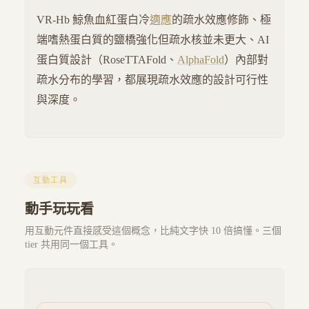
VR-Hb 鯨魚血紅蛋白冷
適應
的疏水效應修飾、極
端嗜熱蛋白質的鹽橋強化但疏水核並未更大、AI
蛋白質設計（RoseTTAFold、
AlphaFold
）內部對
疏水分布的學習，都展現疏水效應的設計可行性
與深度。
互動工具
動手玩玩看
用互動元件直接感受這個概念，比純文字快 10 倍搞懂。三個
tier 共用同一個工具。