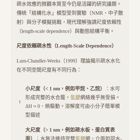
疏水效應的微觀本質至今仍是活躍的研究議題。
傳統「結構化水」模型受到實驗（NMR、中子散
射）與分子模擬挑戰，現代理解強調尺度依賴性
（length-scale dependence）與動態結構平衡。
尺度依賴疏水性（Length-Scale Dependence）
Lum-Chandler-Weeks（1999）理論揭示疏水水化
在不同空間尺度有不同行為：
小尺度（< 1 nm，例如甲烷、乙烷）
：水可
形成完整的水合籠，
氫鍵
網絡幾乎無受損。
ΔH ≈ 0、熵驅動。溶解度可由小分子簡單模
型描述
大尺度（> 1 nm，例如疏水板、蛋白質表
面）
：水無法維持完整
氫鍵
網，介面如同水-