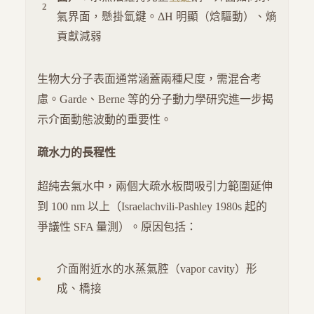
氣界面，懸掛氫鍵。ΔH 明顯（焓驅動）、熵
貢獻減弱
生物大分子表面通常涵蓋兩種尺度，需混合考
慮。Garde、Berne 等的分子動力學研究進一步揭
示介面動態波動的重要性。
疏水力的長程性
超純去氣水中，兩個大疏水板間吸引力範圍延伸
到 100 nm 以上（Israelachvili-Pashley 1980s 起的
爭議性 SFA 量測）。原因包括：
介面附近水的水蒸氣腔（vapor cavity）形
成、橋接