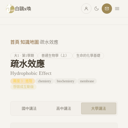
跳至主要內容
白鷗x喚
首頁
/
知識地圖
/
疏水效應
大
1
· 第
1
學期
普通生物學（上）
生命的化學基礎
疏水效應
Hydrophobic Effect
難度
3
·
進階
chemistry
biochemistry
membrane
想做成互動版
國中講法
高中講法
大學講法