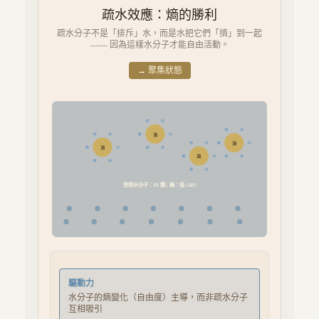
疏水效應：熵的勝利
疏水分子不是「排斥」水，而是水把它們「擠」到一起
—— 因為這樣水分子才能自由活動。
→ 聚集狀態
油
油
油
油
受限水分子：
18
顆 | 熵：
低 (-ΔS)
驅動力
水分子的熵變化（自由度）主導，而非疏水分子
互相吸引