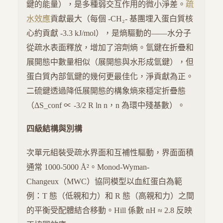
鍵的能量），是多種弱交互作用的微小淨差。
疏
水效應
貢獻最大（每個 -CH₂- 基團埋入蛋白質核
心約貢獻 -3.3 kJ/mol），是熵驅動的——水分子
從疏水表面釋放，增加了溶劑熵。氫鍵在折疊和
展開態中數量相似（展開態與水形成氫鍵），但
蛋白質內部氫鍵的幾何更最佳化，淨貢獻為正。
二硫鍵透過降低展開態的構象熵來穩定折疊態
（ΔS_conf ∝ -3/2 R ln n，n 為環中殘基數）。
四級結構與別構
次單元組裝受疏水界面和互補性驅動，界面面積
通常 1000-5000 Å²。Monod-Wyman-
Changeux（MWC）協同模型以血紅蛋白為範
例：T 態（低親和力）和 R 態（高親和力）之間
的平衡受配體結合移動。Hill 係數 nH ≈ 2.8 反映