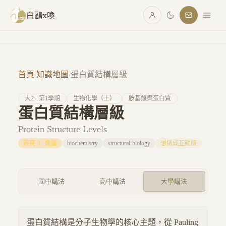
跳至主要內容
白鷗x喚
首頁
/
知識地圖
/
蛋白質結構層級
大
2
· 第
1
學期
生物化學（上）
胺基酸與蛋白質
蛋白質結構層級
Protein Structure Levels
難度
3
·
進階
biochemistry
structural-biology
想做成互動版
國中講法
高中講法
大學講法
蛋白質結構是分子生物學的核心主題，從 Pauling