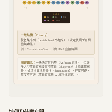
M
V
L
S
G
A
E
K
R
F
Y
H
C
W
N 端
C 端
顏色圖例
疏水
極性
帶電
芳香
Cys (S-S)
一級結構
（
Primary
）
胺基酸序列（peptide bond 串起來）。決定後續所有摺
疊與功能。
例：
Met-Val-Leu-Ser-…（由 DNA 直接轉譯）
關鍵觀念：
一級決定其他層（Anfinsen 原理）；但許
多大型蛋白質需要伴隨蛋白（chaperone）才能正確摺
疊。 破壞摺疊稱為變性（denaturation），輕度可逆、
重度不可逆（蛋白質聚集 → 澱粉樣病變）。