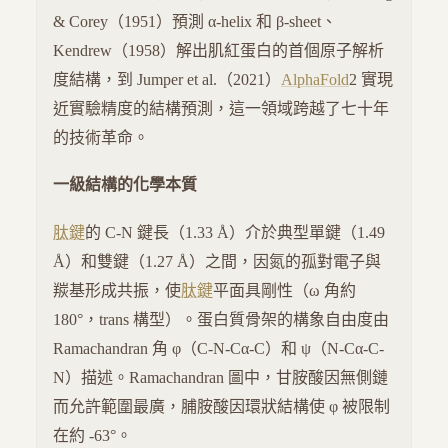
& Corey（1951）預測 α-helix 和 β-sheet、
Kendrew（1958）解出肌紅蛋白的首個原子解析
度結構，到 Jumper et al.（2021）
AlphaFold
2 實現
近實驗精度的結構預測，這一領域跨越了七十年
的技術革命。
一級結構的化學本質
肽鍵
的 C-N 鍵長（1.33 Å）介於典型單鍵（1.49
Å）和雙鍵（1.27 Å）之間，因氮的孤對電子與
羰基形成共振，使
肽鍵
平面具剛性（ω 角約
180°，trans 構型）。蛋白質骨架的構象自由度由
Ramachandran 角 φ（C-N-Cα-C）和 ψ（N-Cα-C-
N）描述。Ramachandran 圖中，甘胺酸因無側鏈
而允許範圍最廣，脯胺酸因環狀結構使 φ 被限制
在約 -63°。