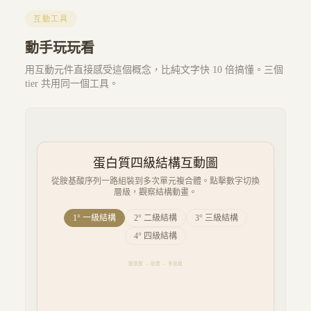
互動工具
動手玩玩看
用互動元件直接感受這個概念，比純文字快 10 倍搞懂。三個
tier 共用同一個工具。
蛋白質四級結構互動圖
從胺基酸序列一路組裝到多次單元複合體。點擊數字切換
層級，觀察結構動畫。
1
°
一級結構
2
°
二級結構
3
°
三級結構
4
°
四級結構
胺基酸 → 肽鍵 → 多肽鏈