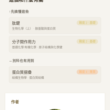
這個和什麼有關
↑
先搞懂這些
肽鍵
難度
2
·
基礎
生物化學（上）
·
胺基酸與蛋白質
分子間作用力
難度
2
·
基礎
普通化學/有機化學
·
原子結構與化學鍵
↔
別科也有用到
蛋白質摺疊
難度
4
·
專業
結構生物學
·
蛋白質結構
作者