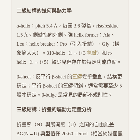
二級結構的幾何與熱力學
α-helix：pitch 5.4 Å，每圈 3.6 殘基，rise/residue
1.5 Å。側鏈指向外側。強 helix former：Ala、
Leu；helix breaker：Pro（引入扭結）、Gly（構
象熵太大）。310-helix（i → i+3
氫鍵
）和 π-
helix（i → i+5）較少見但存在於特定功能位點。
β-sheet：反平行 β-sheet 的
氫鍵
幾乎垂直，結構更
穩定；平行 β-sheet 的氫鍵傾斜，通常需要至少 5
股才穩定。β-bulge 是常見的局部不規則性。
三級結構：折疊的驅動力定量分析
折疊態（N）與展開態（U）之間的自由能差
ΔG(N→U) 典型值僅 20-60 kJ/mol（相當於幾個氫