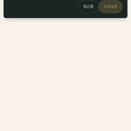
僅必要
全部接受
白鷗
x
喚
DailyBioJuan — Juan's field notes
我是 Juan。這裡是我寫的生醫職涯筆記、整理的生科概念，跟
一些自己當時很想要但找不到的工具。
Instagram
LinkedIn
Email