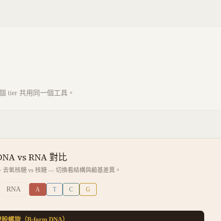
tier 共用同一個工具。
DNA vs RNA 對比
s U、去氧核糖 vs 核糖 — 切換看結構與鹼基差異。
RNA
A
T
C
G
股螺旋（B-form DNA）