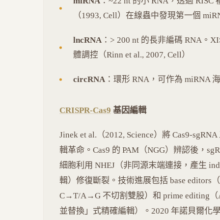
miRNA
：~22 nt 的小 RNA，透過 RISC
（1993, Cell）在線蟲中發現第一個 miRN
lncRNA
：> 200 nt 的長非編碼 RNA
體調控（Rinn et al., 2007, Cell）
circRNA
：環形 RNA，可作為 miRNA
CRISPR-Cas9
基因編輯
Jinek et al.（2012, Science）將 C
輯革命。Cas9 的 PAM（NGG）辨認後，sg
細胞利用 NHEJ（非同源末端連接，產生 in
輯）修復斷裂。技術進展包括 base editors（Komor 
C→T/A→G 不切割雙股）和 prime editing（Anza
並替換」式精確編輯）。2020 年諾貝爾化學獎授予 D