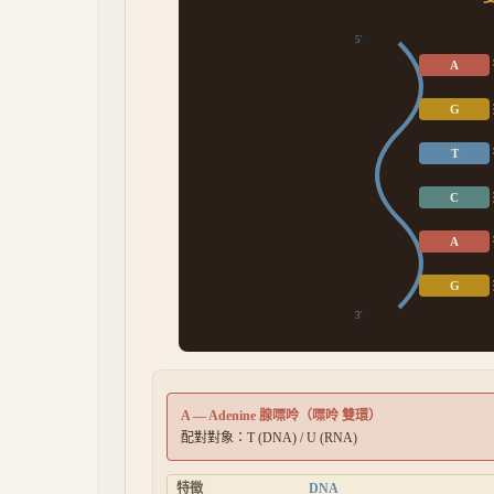
5'
A
G
T
C
A
G
3'
A
—
Adenine 腺嘌呤
（
嘌呤 雙環
）
配對對象：
T (DNA) / U (RNA)
特徵
DNA