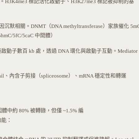
00, Nature）。H3K4me3 標記活化啟動子、H3K27me3 標記被抑制的基
相關。DNMT（DNA methyltransferase）家族催化 5m
C/5fC/5caC 中間體）
啟動子數百 kb 處，透過 DNA 環化與啟動子互動。Mediator
(A) tail、內含子剪接（spliceosome）、mRNA 穩定性和轉運
基因體中約 80% 被轉錄，但僅 ~1.5% 編
功能：