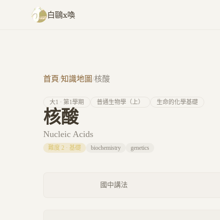
跳至主要內容
白鷗x喚
首頁
/
知識地圖
/
核酸
大
1
· 第
1
學期
普通生物學（上）
生命的化學基礎
核酸
Nucleic Acids
難度
2
·
基礎
biochemistry
genetics
國中講法