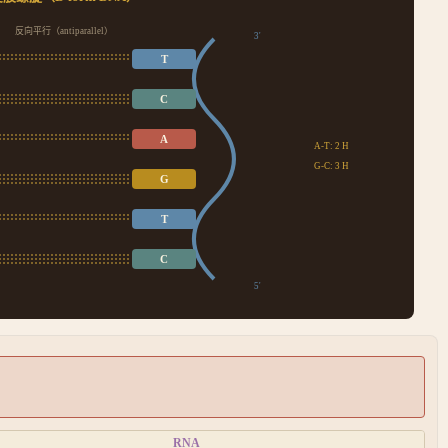
反向平行（antiparallel）
3'
T
C
A
A-T: 2 H
G-C: 3 H
G
T
C
5'
RNA