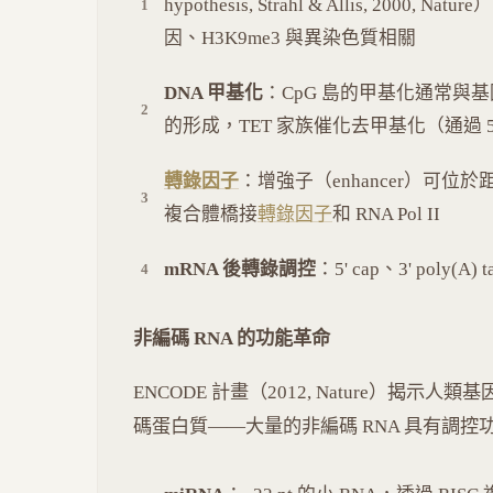
hypothesis, Strahl & Allis, 20
因、H3K9me3 與異染色質相關
DNA 甲基化
：CpG 島的甲基化通常與基因沉默
的形成，TET 家族催化去甲基化（通過 5hm
轉錄因子
：增強子（enhancer）可位於距
複合體橋接
轉錄因子
和 RNA Pol II
mRNA 後轉錄調控
：5' cap、3' poly
非編碼 RNA 的功能革命
ENCODE 計畫（2012, Nature）揭示人類
碼蛋白質——大量的非編碼 RNA 具有調控