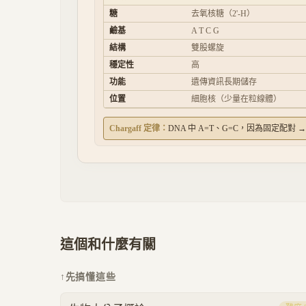
糖
去氧核糖（2'-H）
鹼基
A T C G
結構
雙股螺旋
穩定性
高
功能
遺傳資訊長期儲存
位置
細胞核（少量在粒線體）
Chargaff 定律：
DNA 中 A=T、G=C，因為固定
這個和什麼有關
↑
先搞懂這些