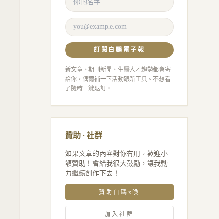
訂閱白鷗電子報
新文章、期刊新聞、生醫人才趨勢都會寄
給你，偶爾補一下活動跟新工具。不想看
了隨時一鍵退訂。
贊助 · 社群
如果文章的內容對你有用，歡迎小
額贊助！會給我很大鼓勵，讓我動
力繼續創作下去！
贊助白鷗x喚
加入社群