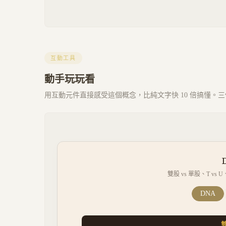
互動工具
動手玩玩看
用互動元件直接感受這個概念，比純文字快 10 倍搞懂。三個 
雙股 vs 單股、T v
DNA
雙