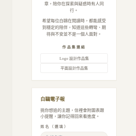
章，陪你在探索與疑惑時有人同
行。
希望每位白鷗在閱讀時，都能感受
到穩定的陪伴，知道這些轉彎、期
待與不安並不是一個人面對。
作品集連結
Logo 設計作品集
平面設計作品集
白鷗電子報
挑你想追的主題，信裡會附圖表跟
小提醒，讓你記得回來看進度。
姓名（選填）