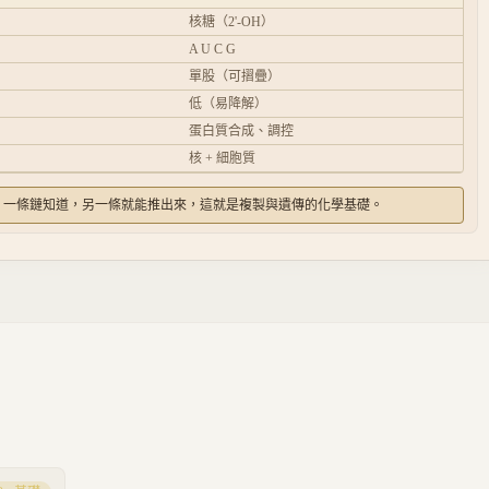
核糖（2'-OH）
A U C G
單股（可摺疊）
低（易降解）
蛋白質合成、調控
核 + 細胞質
配對 → 一條鏈知道，另一條就能推出來，這就是複製與遺傳的化學基礎。