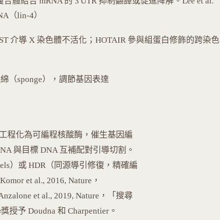
 複合體結合 mRNA 的 3'UTR 抑制翻譯或促進降解。Lee et al.
A（lin-4）
。XIST 介導 X 染色體不活化；HOTAIR 參與組蛋白修飾的跨染色
 海綿（sponge），調節基因表達
as9-sgRNA 工程化為可編程核酸酶，催生基因編
RNA 與目標 DNA 互補配對引導切割。
dels）或 HDR（同源導引修復，精確編
et al., 2016, Nature，
lone et al., 2019, Nature，「搜尋
oudna 和 Charpentier。