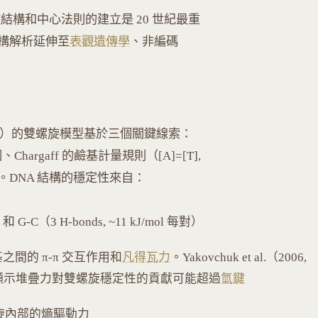
結構和中心法則的建立是 20 世紀最重
構解析延伸至
表觀遺傳學
、非編碼
1: 737-738）的雙螺旋模型基於三個關鍵線索：
線繞射圖、Chargaff 的鹼基計量規則（[A]=[T],
析方法。DNA 結構的穩定性來自：
）和 G-C（3 H-bonds, ~11 kJ/mol 每對）
之間的 π-π 交互作用和
凡得瓦力
。Yakovchuk et al.（2006,
的熱力學分析顯示堆疊力對雙螺旋穩定性的貢獻可能超過
氫鍵
旋內部的熵驅動力