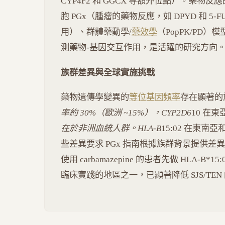
CYP4F2 和 GGCX 等額外位點）。藥物反
胞 PGx（腫瘤的藥物反應，如 DPYD 和 5-
用）、群體藥動學/
藥效學
（PopPK/PD）
測藥物-基因交互作用，是活躍的研究方向
族群差異與全球實施挑戰
藥物遺傳學變異的
等位基因頻率
存在顯著的族
率約 30%（歐洲 ~15%），CYP2D6
10 在東
在於非洲血統人群。HLA-B
15:02 在東南
些差異要求 PGx 指南根據族群背景提供差異
使用 carbamazepine 的患者先做 HLA-B
臨床實踐的地區之一，已顯著降低 SJS/TEN