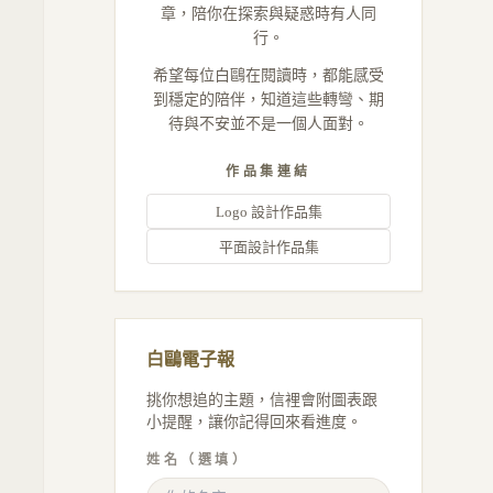
章，陪你在探索與疑惑時有人同
行。
希望每位白鷗在閱讀時，都能感受
到穩定的陪伴，知道這些轉彎、期
待與不安並不是一個人面對。
作品集連結
Logo 設計作品集
平面設計作品集
白鷗電子報
挑你想追的主題，信裡會附圖表跟
小提醒，讓你記得回來看進度。
姓名（選填）