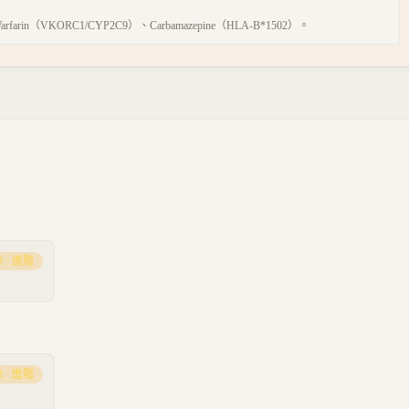
Warfarin（VKORC1/CYP2C9）、Carbamazepine（HLA-B*1502）。
3
·
進階
3
·
進階