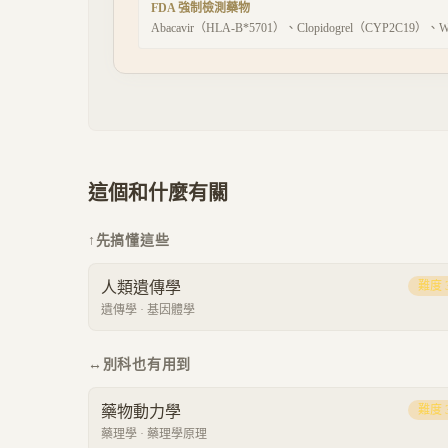
FDA 強制檢測藥物
Abacavir（HLA-B*5701）、Clopidogrel（CYP2C19）、
這個和什麼有關
↑
先搞懂這些
人類遺傳學
難度
遺傳學
·
基因體學
↔
別科也有用到
藥物動力學
難度
藥理學
·
藥理學原理