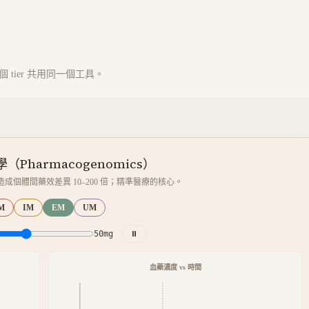
tier 共用同一個工具。
Pharmacogenomics）
）造成個體間藥效差異 10–200 倍；精準醫療的核心。
M
IM
EM
UM
50
mg
⏸
血藥濃度 vs 時間