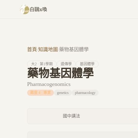
跳至主要內容
白鷗x喚
首頁
/
知識地圖
/
藥物基因體學
大
2
· 第
1
學期
遺傳學
基因體學
藥物基因體學
Pharmacogenomics
難度
4
·
專業
genetics
pharmacology
國中講法