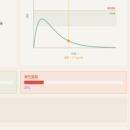
毒性閾值
治療窗
濃度
物
時間 →
當前：
3.0
μg/mL
毒性風險
20
%