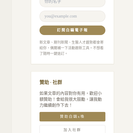
訂閱白鷗電子報
新文章、期刊新聞、生醫人才趨勢都會寄
給你，偶爾補一下活動跟新工具。不想看
了隨時一鍵退訂。
贊助 · 社群
如果文章的內容對你有用，歡迎小
額贊助！會給我很大鼓勵，讓我動
力繼續創作下去！
贊助白鷗x喚
加入社群