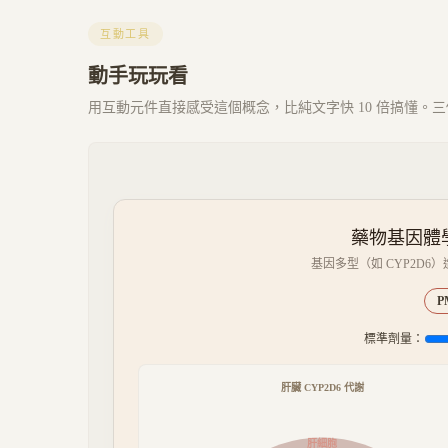
互動工具
動手玩玩看
用互動元件直接感受這個概念，比純文字快 10 倍搞懂。三個 
藥物基因體學（
基因多型（如 CYP2D6
P
標準劑量：
肝臟 CYP2D6 代謝
肝細胞