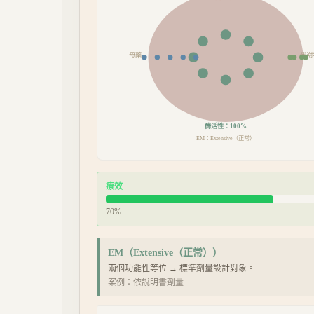
母藥
代謝
酶活性：
100
%
Extensive（正常）
EM
：
療效
70
%
EM
（
Extensive（正常）
）
兩個功能性等位 → 標準劑量設計對象。
案例：
依說明書劑量