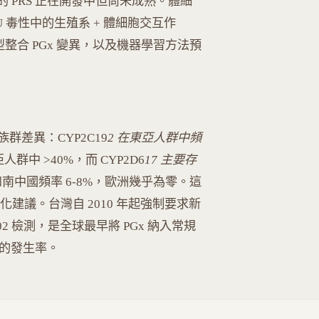
應的 PRS 正在開發中但尚未成熟。體細
FU 毒性中的生殖系 + 體細胞交互作
模型整合 PGx 變異，以及機器學習方法預
。
群差異：CYP2C19
2 在東亞人群中頻
亞人群中 >40%，而 CYP2D6
17 主要存
亞和南中國頻率 6-8%，歐洲幾乎為零。這
化建議。台灣自 2010 年起強制要求新
*15:02 檢測，是全球最早將 PGx 納入常規
 的發生率。