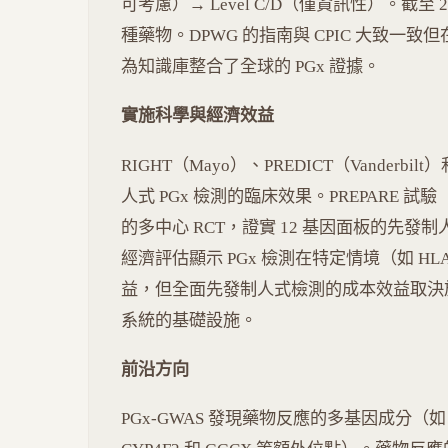
可考慮）→ Level C/D（僅資訊性）。截至 2
種藥物。DPWG 的指南與 CPIC 大致一致但
為知識庫整合了全球的 PGx 證據。
實施科學與經濟效益
RIGHT（Mayo）、PREDICT（Vanderb
人式 PGx 檢測的臨床效果。PREPARE 試驗（Swen
的多中心 RCT，證實 12 基因面板的先發
經濟評估顯示 PGx 檢測在特定情境（如 HLA-B*5
益，但全面先發制人式檢測的成本效益取決
系統的基礎設施。
前沿方向
PGx-GWAS 發現藥物反應的多基因成分（如 wa