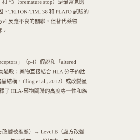
ect）和 *3（premature stop）是最常見的
TON-TIMI 38 和 PLATO 試驗的
pidogrel 反應不良的關聯，但替代藥物
影響。
ne receptors」（p-i）假說和「altered
 介導的藥物過敏：藥物直接結合 HLA 分子的肽
晶結構，Illing et al., 2012）或改變呈
釋了 HLA-藥物關聯的高度專一性和族
方改變被推薦）→ Level B（處方改變