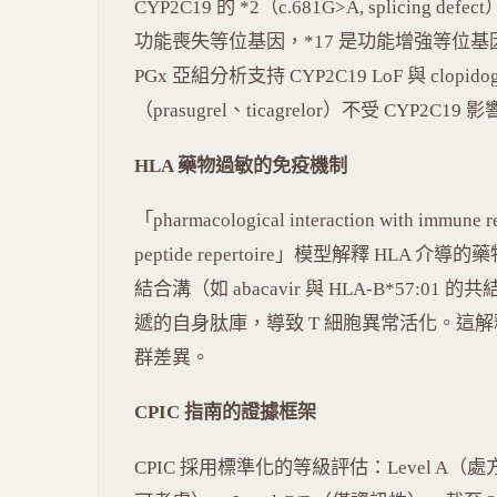
CYP2C19 的 *2（c.681G>A, splicing def
功能喪失等位基因，*17 是功能增強等位基因。TRI
PGx 亞組分析支持 CYP2C19 LoF 與 clo
（prasugrel、ticagrelor）不受 CYP2C19 
HLA 藥物過敏的免疫機制
「pharmacological interaction with immu
peptide repertoire」模型解釋 HLA
結合溝（如 abacavir 與 HLA-B*57:01 的共結
遞的自身肽庫，導致 T 細胞異常活化。這解
群差異。
CPIC 指南的證據框架
CPIC 採用標準化的等級評估：Level A（處