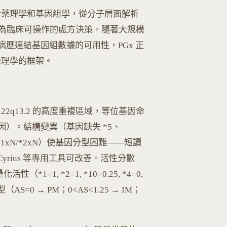
Gx）整合藥理學和基因組學，從分子層面解析
為臨床可操作的處方決策。隨著大規模
）和電子病歷連結基因組數據的可用性，PGx 正
藥理學的框架。
 22q13.2 的高度重複區域，等位基因命
等位基因）。結構變異（基因缺失 *5、
*1xN/*2xN）使基因分型困難——短讀
r/Cyrius 等專用工具可改善。活性分數
性（*1=1, *2=1, *10=0.25, *4=0,
=0 → PM；0<AS<1.25 → IM；