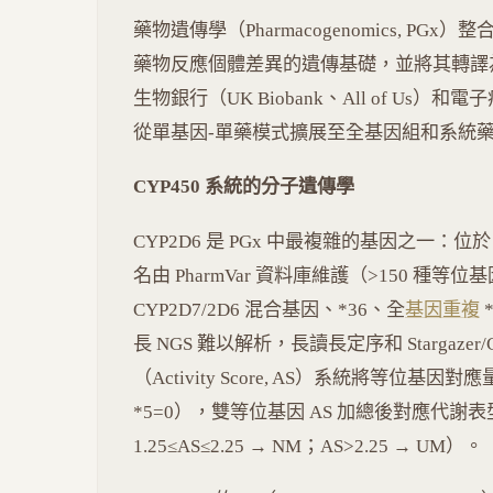
藥物遺傳學（Pharmacogenomics, P
藥物反應個體差異的遺傳基礎，並將其轉譯
生物銀行（UK Biobank、All of Us
從單基因-單藥模式擴展至全基因組和系統
CYP450 系統的分子遺傳學
CYP2D6 是 PGx 中最複雜的基因之一：位於
名由 PharmVar 資料庫維護（>150 種
CYP2D7/2D6 混合基因、*36、全
基因重複
長 NGS 難以解析，長讀長定序和 Stargaze
（Activity Score, AS）系統將等位基因對應量化活
*5=0），雙等位基因 AS 加總後對應代謝表型（AS
1.25≤AS≤2.25 → NM；AS>2.25 → UM）。