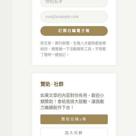
、
訂閱白鷗電子報
新文章、期刊新聞、生醫人才趨勢都會寄
給你，偶爾補一下活動跟新工具。不想看
了隨時一鍵退訂。
贊助 · 社群
如果文章的內容對你有用，歡迎小
額贊助！會給我很大鼓勵，讓我動
力繼續創作下去！
贊助白鷗x喚
加入社群