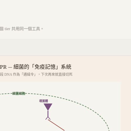
tier 共用同一個工具。
SPR — 細菌的「免疫記憶」系統
段 DNA 作為「通緝令」，下次再來就直接切死
細菌細胞
噬菌體