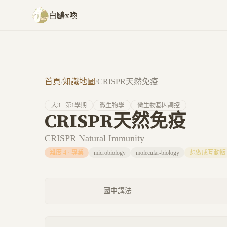
跳至主要內容
白鷗x喚
首頁
/
知識地圖
/
CRISPR天然免疫
大
3
· 第
1
學期
微生物學
微生物基因調控
CRISPR天然免疫
CRISPR Natural Immunity
難度
4
·
專業
microbiology
molecular-biology
想做成互動版
國中講法