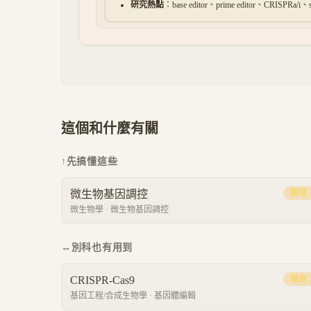
研究熱點
：base editor、prime editor、CRISPRa/
這個和什麼有關
↑
先搞懂這些
微生物基因調控
難度
微生物學
·
微生物基因調控
↔
別科也有用到
CRISPR-Cas9
難度
基因工程/合成生物學
·
基因體編輯