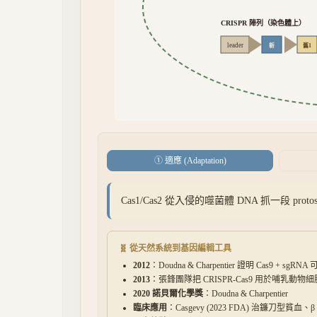
CRISPR 陣列（染色體上）
leader
新
舊1
① 適應 (Adaptation)
Cas1/Cas2 從入侵的噬菌體 DNA 抓一段 pr
🧬 從天然系統到基因編輯工具
2012
：Doudna & Charpentier 證明 Cas9 + sg
2013
：張鋒團隊把 CRISPR-Cas9 用於哺乳動物
2020 諾貝爾化學獎
：Doudna & Charpentier
臨床應用
：Casgevy (2023 FDA) 治鐮刀型貧血