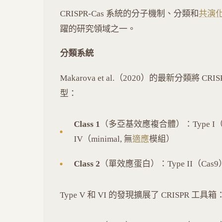
CRISPR-Cas 系統的分子機制、分類和
共演
躍的研究領域之一。
分類系統
Makarova et al.（2020）的最新分類將 CR
型：
Class 1
（多亞基效應複合體）：Type I（Casca
IV（minimal, 無
適應
模組）
Class 2
（單效應蛋白）：Type II（Cas9）、
Type V 和 VI 的發現擴展了 CRISPR 工具箱