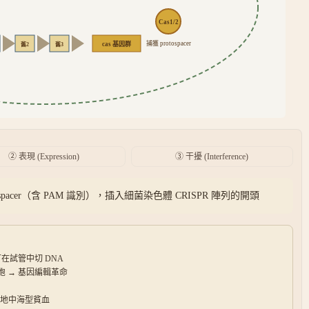
Cas1/2
捕獲 protospacer
cas 基因群
舊2
舊3
② 表現 (Expression)
③ 干擾 (Interference)
otospacer（含 PAM 識別），插入細菌染色體 CRISPR 陣列的開頭
RNA 可在試管中切 DNA
細胞 → 基因編輯革命
、β 地中海型貧血