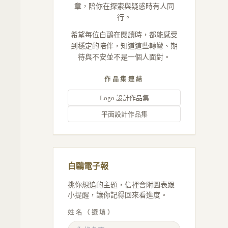
章，陪你在探索與疑惑時有人同
行。
希望每位白鷗在閱讀時，都能感受
到穩定的陪伴，知道這些轉彎、期
待與不安並不是一個人面對。
作品集連結
Logo 設計作品集
平面設計作品集
白鷗電子報
挑你想追的主題，信裡會附圖表跟
小提醒，讓你記得回來看進度。
姓名（選填）