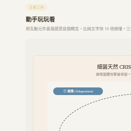
互動工具
動手玩玩看
用互動元件直接感受這個概念，比純文字快 10 倍搞懂。三個 
細菌天然 CRI
被噬菌體攻擊後保留一
① 適應 (Adaptation)