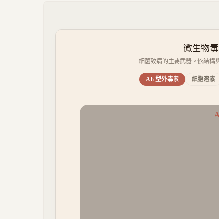
微生物毒素（
細菌致病的主要武器。依結構
AB 型外毒素
細胞溶素
A