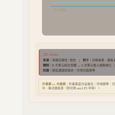
宿主細胞膜
AB toxins
來源：
革蘭氏陽性 / 陰性
|
例子：
白喉毒素、霍亂
機制：
B 次單元結合受體 → A 次單元進入細胞催化（ADP-r
效應：
極低濃度即致命，作用位點精準
外毒素 vs. 內毒素：
外毒素是分泌蛋白，作用精準、可製成
炎、無法做疫苗（但可用 anti-LPS 中和）。