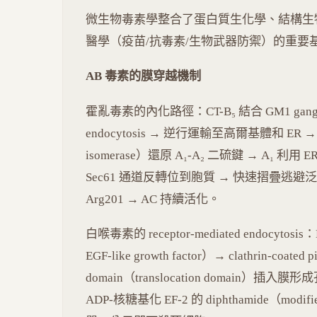
微生物毒素學整合了蛋白質生化學、結構生
醫學（疫苗/抗毒素/生物武器防禦）的重要
AB 毒素的膜穿越機制
霍亂毒素的內化路徑：CT-B₅ 結合 GM1 ganglioside
endocytosis → 逆行運輸至高爾基體和 ER → ER 中
isomerase）還原 A₁-A₂ 二硫鍵 → A₁ 利用 ERA
Sec61 通道反轉位到胞質 → 快速摺疊逃避泛素
Arg201 → AC 持續活化。
白喉毒素的 receptor-mediated endocytosis：
EGF-like growth factor）→ clathrin-coate
domain（translocation domain）插入
ADP-核糖基化 EF-2 的 diphthamide（mod