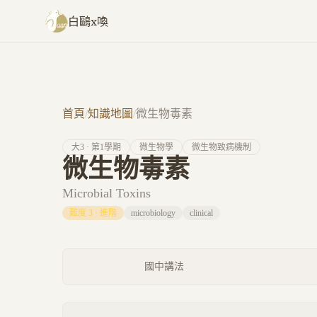
跳至主要內容
白鷗x喚
首頁
/
知識地圖
/
微生物毒素
大
3
· 第
1
學期
微生物學
微生物致病機制
微生物毒素
Microbial Toxins
難度
3
·
進階
microbiology
clinical
國中講法