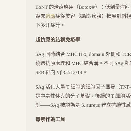
BoNT 的治療應用（Botox®）：低劑量注射 B
臨床
適應
症從美容（皺紋/瘦臉）擴展到斜
下多汗症等。
超抗原的結構免疫學
SAg 同時結合 MHC II α₁ domain 外側和 TCR V
繞過抗原處理和 MHC 結合溝。不同 SAg 靶向不
SEB 靶向 Vβ3.2/12/14。
SAg 活化大量 T 細胞的細胞因子風暴（TNF-α, IFN
是中毒性休克的分子基礎。後續的 T 細胞活
制——SAg 被認為是 S. aureus 建立持續
毒素作為工具