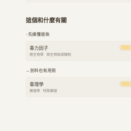
這個和什麼有關
↑
先搞懂這些
毒力因子
難度
微生物學
·
微生物致病機制
↔
別科也有用到
毒理學
難度
藥理學
·
特殊藥理