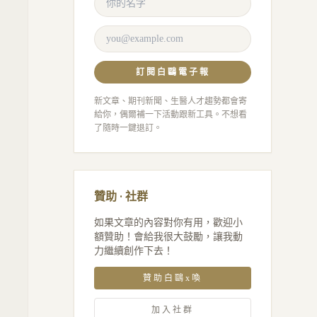
訂閱白鷗電子報
新文章、期刊新聞、生醫人才趨勢都會寄
給你，偶爾補一下活動跟新工具。不想看
了隨時一鍵退訂。
贊助 · 社群
如果文章的內容對你有用，歡迎小
額贊助！會給我很大鼓勵，讓我動
力繼續創作下去！
贊助白鷗x喚
加入社群