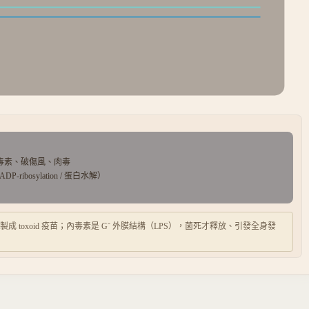
毒素、破傷風、肉毒
ibosylation / 蛋白水解）
 toxoid 疫苗；內毒素是 G⁻ 外膜結構（LPS），菌死才釋放、引發全身發