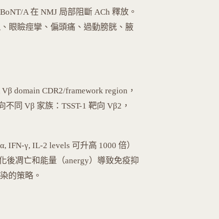
oNT/A 在 NMJ 局部阻斷 ACh 釋放。
視、眼瞼痙攣、偏頭痛、過動膀胱、腋
β domain CDR2/framework region，
同 Vβ 家族：TSST-1 靶向 Vβ2，
-γ, IL-2 levels 可升高 1000 倍）
化後凋亡和能量（anergy）導致免疫抑
性感染的策略。