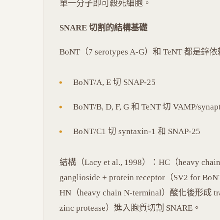
單一分子即可殺死細胞。
SNARE 切割的結構基礎
BoNT（7 serotypes A-G）和 TeNT
BoNT/A, E 切 SNAP-25
BoNT/B, D, F, G 和 TeNT 切 VAMP/synapt
BoNT/C1 切 syntaxin-1 和 SNAP-25
結構（Lacy et al., 1998）：HC（heavy ch
ganglioside + protein receptor（SV2 for B
HN（heavy chain N-terminal）酸化後形成 transl
zinc protease）進入胞質切割 SNARE。