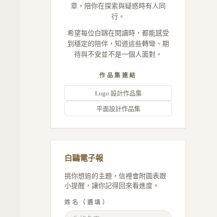
章，陪你在探索與疑惑時有人同
行。
希望每位白鷗在閱讀時，都能感受
到穩定的陪伴，知道這些轉彎、期
待與不安並不是一個人面對。
作品集連結
Logo 設計作品集
平面設計作品集
白鷗電子報
挑你想追的主題，信裡會附圖表跟
小提醒，讓你記得回來看進度。
姓名（選填）