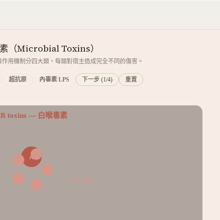
Microbial Toxins）
與作用機制分四大類，每類對宿主造成完全不同的傷害。
超抗原
內毒素 LPS
下一步 (
1
/4)
重置
白喉毒素
B toxins
—
A
B₅ 結合受體