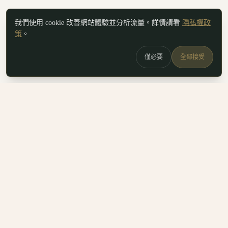
我們使用 cookie 改善網站體驗並分析流量。詳情請看
隱私權政
策
。
僅必要
全部接受
白鷗
x
喚
DailyBioJuan — Juan's field notes
我是 Juan。這裡是我寫的生醫職涯筆記、整理的生科概念，跟