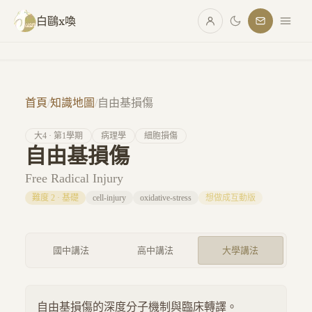
跳至主要內容
白鷗x喚
首頁
/
知識地圖
/
自由基損傷
大
4
· 第
1
學期
病理學
細胞損傷
自由基損傷
Free Radical Injury
難度
2
·
基礎
cell-injury
oxidative-stress
想做成互動版
國中講法
高中講法
大學講法
自由基損傷的深度分子機制與臨床轉譯。