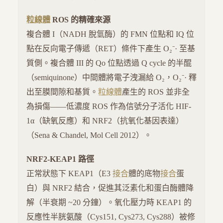
粒線體
ROS 的精確來源
複合體 I（NADH 脫氫酶）的 FMN 位點和 IQ 位
點在反向電子傳遞（RET）條件下產生 O₂⁻· 至基
質側。複合體 III 的 Qo 位點透過 Q cycle 的半醌
（semiquinone）中間體將電子洩漏給 O₂，O₂⁻· 釋
出至膜間隙和基質。
粒線體
產生的 ROS 並非全
為損傷——低濃度 ROS 作為信號分子活化 HIF-
1α（缺氧反應）和 NRF2（抗氧化基因表達）
（Sena & Chandel, Mol Cell 2012）。
NRF2-KEAP1 路徑
正常狀態下 KEAP1（E3
接合
體的底物
接合
蛋
白）與 NRF2 結合，促進其泛素化和蛋白酶體降
解（半衰期 ~20 分鐘）。氧化壓力時 KEAP1 的
反應性半胱氨酸（Cys151, Cys273, Cys288）被修