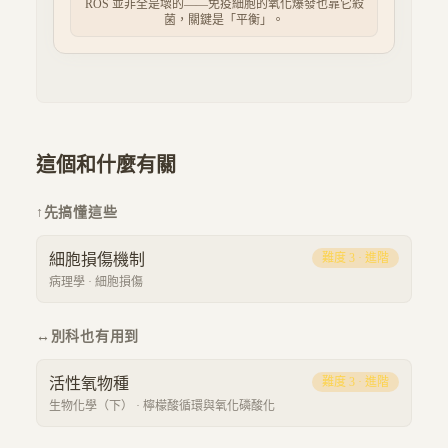
ROS 並非全是壞的——免疫細胞的氧化爆發也靠它殺
菌，關鍵是「平衡」。
這個和什麼有關
↑
先搞懂這些
細胞損傷機制
難度
3
·
進階
病理學
·
細胞損傷
↔
別科也有用到
活性氧物種
難度
3
·
進階
生物化學（下）
·
檸檬酸循環與氧化磷酸化