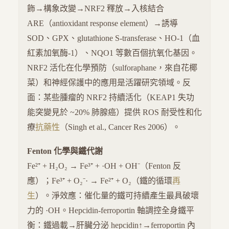
飾→構象改變→NRF2 釋放→入核結合
ARE（antioxidant response element）→誘導
SOD、GPX、glutathione S-transferase、HO-1（血
紅素加氧酶-1）、NQO1 等數百個抗氧化基因。
NRF2 活化在化學預防（sulforaphane，來自花椰
菜）和神經保護中的應用是活躍研究領域。反
面：某些腫瘤的 NRF2 持續活化（KEAP1 失功
能突變見於 ~20% 肺腺癌）提供 ROS 耐受性和化
療
抗藥性
（Singh et al., Cancer Res 2006）。
Fenton 化學與鐵代謝
Fe²⁺ + H₂O₂ → Fe³⁺ + ·OH + OH⁻（Fenton 反
應）；Fe³⁺ + O₂⁻· → Fe²⁺ + O₂（鐵的循環
再
生
）。淨效應：催化量的鐵可持續產生最具破壞
力的 ·OH。Hepcidin-ferroportin 軸調控全身鐵平
衡：鐵過載→肝臟分泌 hepcidin↑→ferroportin 內