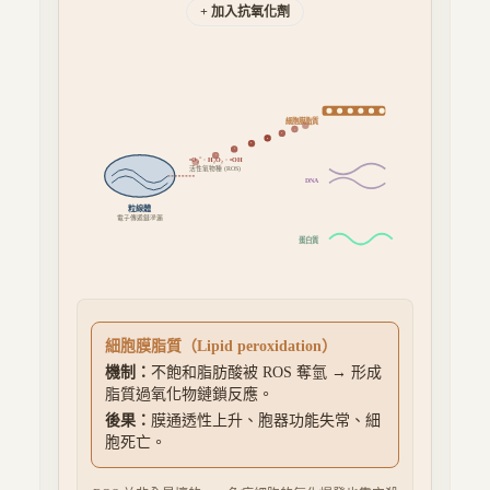
+ 加入抗氧化劑
細胞膜脂質
•O₂⁻ · H₂O₂ · •OH
活性氧物種 (ROS)
•
DNA
粒線體
電子傳遞鏈滲漏
蛋白質
細胞膜脂質
（
Lipid peroxidation
）
機制：
不飽和脂肪酸被 ROS 奪氫 → 形成
脂質過氧化物鏈鎖反應。
後果：
膜通透性上升、胞器功能失常、細
胞死亡。