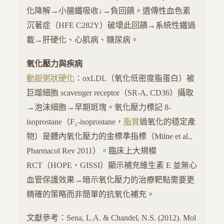
化降解→小腸鐵吸收↓→負回饋。遺傳性血色素
沉著症（HFE C282Y）破壞此回饋→系統性鐵過
載→肝硬化、心肌病、糖尿病。
氧化壓力與疾病
動脈粥狀硬化
：oxLDL（氧化低密度脂蛋白）被
巨噬細胞 scavenger receptor（SR-A, CD36）攝取
→泡沫細胞→早期斑塊。氧化壓力標記 8-
isoprostane（F₂-isoprostane，
脂質
過氧化的穩定產
物）是體內氧化壓力的金標準指標（Milne et al.,
Pharmacol Rev 2011）。臨床上大規模
RCT（HOPE、GISSI）顯示補充維生素 E 並無心
血管保護效果→暗示氧化壓力的治療靶點需要更
精確的策略而非簡單的抗氧化補充。
文獻參考：Sena, L.A. & Chandel, N.S. (2012). Mol