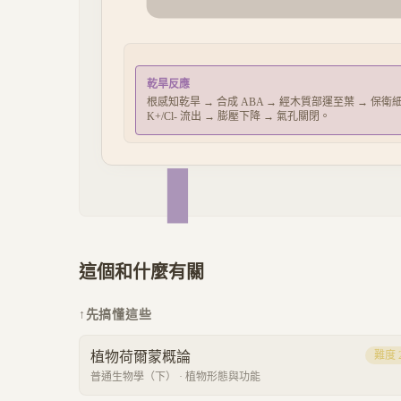
乾旱反應
根感知乾旱 → 合成 ABA → 經木質部運至葉 → 保衛
K+/Cl- 流出 → 膨壓下降 → 氣孔關閉。
這個和什麼有關
↑
先搞懂這些
植物荷爾蒙概論
難度
普通生物學（下）
·
植物形態與功能