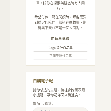
章，陪你在探索與疑惑時有人同
行。
希望每位白鷗在閱讀時，都能感受
到穩定的陪伴，知道這些轉彎、期
待與不安並不是一個人面對。
作品集連結
Logo 設計作品集
平面設計作品集
白鷗電子報
挑你想追的主題，信裡會附圖表跟
小提醒，讓你記得回來看進度。
姓名（選填）