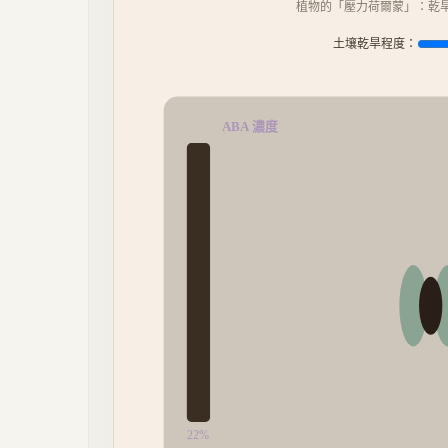
植物的「壓力荷爾蒙」：乾
土壤乾旱程度：
ABA 濃度
💧
22
%