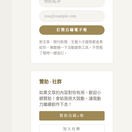
訂閱白鷗電子報
新文章、期刊新聞、生醫人才趨勢都會寄
給你，偶爾補一下活動跟新工具。不想看
了隨時一鍵退訂。
贊助 · 社群
如果文章的內容對你有用，歡迎小
額贊助！會給我很大鼓勵，讓我動
力繼續創作下去！
贊助白鷗x喚
加入社群