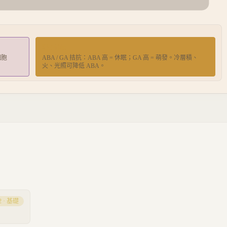
種子休眠
細胞
ABA / GA 拮抗：ABA 高 = 休眠；GA 高 = 萌發。冷層積、
火、光照可降低 ABA。
2
·
基礎