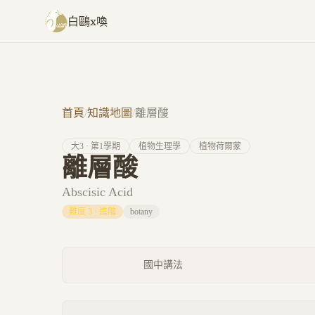
跳至主要內容
白鷗x喚
首頁
/
知識地圖
/
離層酸
大
3
· 第
1
學期
植物生理學
植物荷爾蒙
離層酸
Abscisic Acid
難度
3
·
進階
botany
國中講法