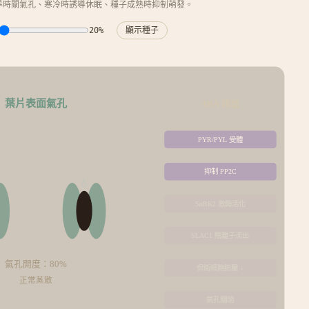
旱時關氣孔、寒冷時誘導休眠、種子成熟時抑制萌發。
20
%
顯示種子
葉片表面氣孔
ABA 訊號
PYR/PYL 受體
抑制 PP2C
💧
SnRK2 激酶活化
SLAC1 陰離子流出
氣孔開度：
80
%
保衛細胞膨壓 ↓
正常蒸散
氣孔關閉