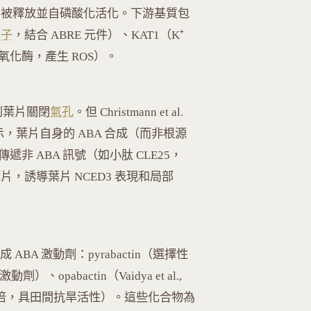
nRK2 被釋放並自磷酸化活化。下游基質包
因子
，結合 ABRE 元件）、KAT1（K⁺
 氧化酶，產生 ROS）。
到葉片關閉
氣孔
。但 Christmann et al.
嫁接實驗顯示，葉片自身的 ABA 合成（而非根源
非 ABA 訊號（如小肽 CLE25，
: 235）到葉片，誘導葉片 NCED3 表現和局部
BA 激動劑：pyrabactin（選擇性
動劑）、opabactin（Vaidya et al.,
BA 的 10 倍，具田間抗旱活性）。這些化合物為