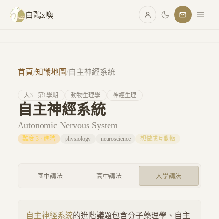
跳至主要內容
白鷗x喚
首頁
/
知識地圖
/
自主神經系統
大
3
· 第
1
學期
動物生理學
神經生理
自主神經系統
Autonomic Nervous System
難度
3
·
進階
physiology
neuroscience
想做成互動版
國中講法
高中講法
大學講法
自主神經系統
的進階議題包含分子藥理學、自主