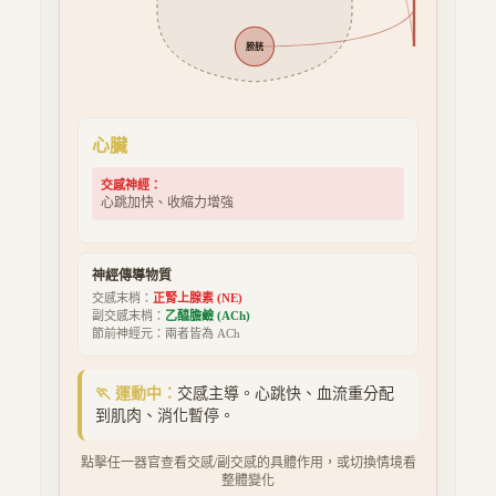
膀胱
心臟
交感神經：
心跳加快、收縮力增強
神經傳導物質
交感末梢：
正腎上腺素 (NE)
副交感末梢：
乙醯膽鹼 (ACh)
節前神經元：兩者皆為 ACh
🏃
運動中
：
交感主導。心跳快、血流重分配
到肌肉、消化暫停。
點擊任一器官查看交感/副交感的具體作用，或切換情境看
整體變化