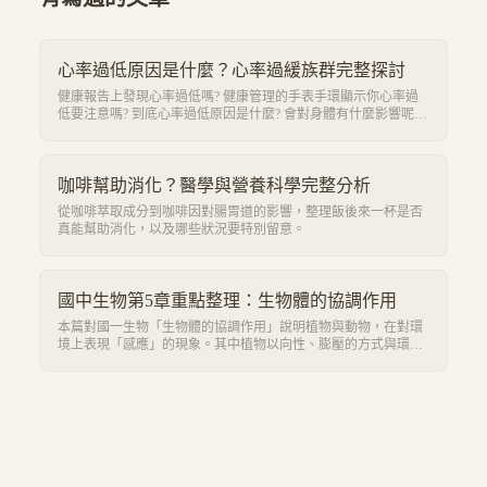
心率過低原因是什麼？心率過緩族群完整探討
健康報告上發現心率過低嗎? 健康管理的手表手環顯示你心率過
低要注意嗎? 到底心率過低原因是什麼? 會對身體有什麼影響呢?
在生活中可能在運動中可以明確感受到心臟的跳動，在看恐怖片
時感受到心跳加速，或者是心儀對象走向自己時臉紅心跳的感
覺。但是心跳變慢、心率過緩卻沒有辦法在自己生活中明確的感
受出來。 在本報告中，將探討心率過低的定義、成因以及各種族
咖啡幫助消化？醫學與營養科學完整分析
群中可能出現心率過低的情況。
從咖啡萃取成分到咖啡因對腸胃道的影響，整理飯後來一杯是否
真能幫助消化，以及哪些狀況要特別留意。
國中生物第5章重點整理：生物體的協調作用
本篇對國一生物「生物體的協調作用」說明植物與動物，在對環
境上表現「感應」的現象。其中植物以向性、膨壓的方式與環境
產生互動，而動物則有神經系統、內分泌系統所產生特有的動物
行為。