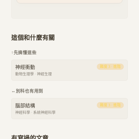
這個和什麼有關
↑
先搞懂這些
神經衝動
難度
3
·
進階
動物生理學
·
神經生理
↔
別科也有用到
腦部結構
難度
3
·
進階
神經科學
·
系統神經科學
有寫過的文章