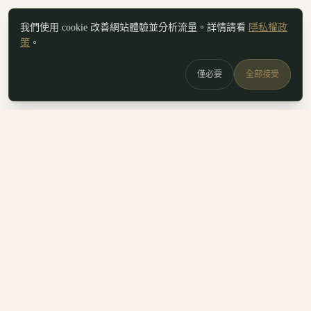
我們使用 cookie 改善網站體驗並分析流量。詳情請看
隱私權政
策
。
僅必要
全部接受
白鷗
x
喚
DailyBioJuan — Juan's field notes
我是 Juan。這裡是我寫的生醫職涯筆記、整理的生科概念，跟