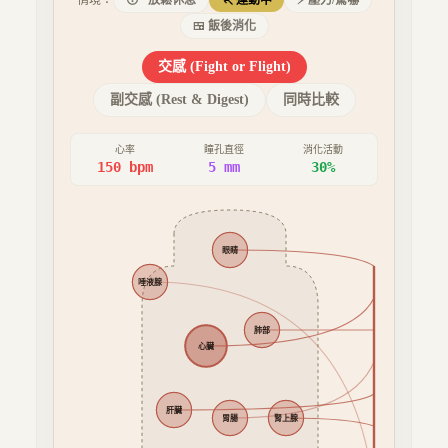
情境：
😴
放鬆休息
🏃
運動中
⚡
壓力/驚嚇
🍱
飯後消化
交感 (Fight or Flight)
副交感 (Rest & Digest)
同時比較
心率
瞳孔直徑
消化活動
150
bpm
5
mm
30
%
眼睛
交感
唾液腺
肺部
心臟
肝臟
胃腸
腎上腺