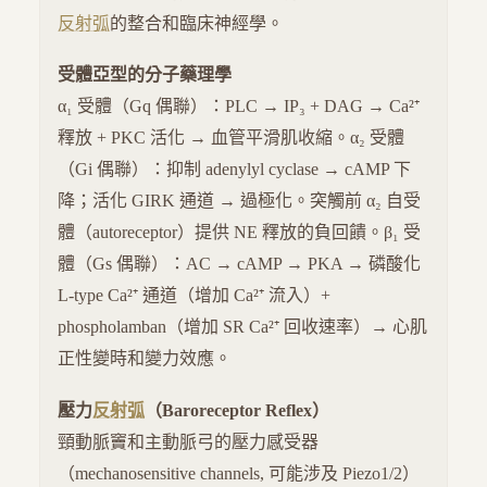
反射弧
的整合和臨床神經學。
受體亞型的分子藥理學
α₁ 受體（Gq 偶聯）：PLC → IP₃ + DAG → Ca²⁺
釋放 + PKC 活化 → 血管平滑肌收縮。α₂ 受體
（Gi 偶聯）：抑制 adenylyl cyclase → cAMP 下
降；活化 GIRK 通道 → 過極化。突觸前 α₂ 自受
體（autoreceptor）提供 NE 釋放的負回饋。β₁ 受
體（Gs 偶聯）：AC → cAMP → PKA → 磷酸化
L-type Ca²⁺ 通道（增加 Ca²⁺ 流入）+
phospholamban（增加 SR Ca²⁺ 回收速率）→ 心肌
正性變時和變力效應。
壓力
反射弧
（Baroreceptor Reflex）
頸動脈竇和主動脈弓的壓力感受器
（mechanosensitive channels, 可能涉及 Piezo1/2）