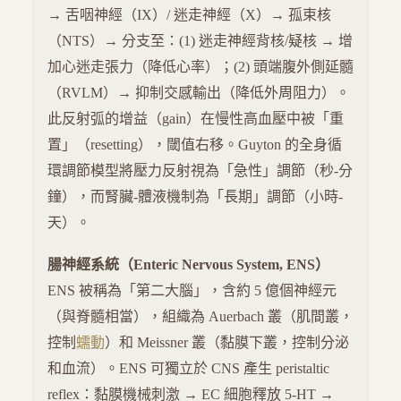
→ 舌咽神經（IX）/ 迷走神經（X）→ 孤束核
（NTS）→ 分支至：(1) 迷走神經背核/疑核 → 增
加心迷走張力（降低心率）；(2) 頭端腹外側延髓
（RVLM）→ 抑制交感輸出（降低外周阻力）。
此反射弧的增益（gain）在慢性高血壓中被「重
置」（resetting），閾值右移。Guyton 的全身循
環調節模型將壓力反射視為「急性」調節（秒-分
鐘），而腎臟-體液機制為「長期」調節（小時-
天）。
腸神經系統（Enteric Nervous System, ENS）
ENS 被稱為「第二大腦」，含約 5 億個神經元
（與脊髓相當），組織為 Auerbach 叢（肌間叢，
控制
蠕動
）和 Meissner 叢（黏膜下叢，控制分泌
和血流）。ENS 可獨立於 CNS 產生 peristaltic
reflex：黏膜機械刺激 → EC 細胞釋放 5-HT →