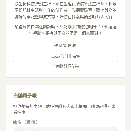
從生物科技跨到工程，現任生理訊號演算法工程師，也是
不斷記錄生活與工作的創作者。我把實驗室、職場與諮詢
現場的筆記整理成文章，陪你在探索與疑惑時有人同行。
希望每位白鷗在閱讀時，都能感受到穩定的陪伴，知道這
些轉彎、期待與不安並不是一個人面對。
作品集連結
Logo 設計作品集
平面設計作品集
白鷗電子報
挑你想追的主題，信裡會附圖表跟小提醒，讓你記得回來
看進度。
姓名（選填）