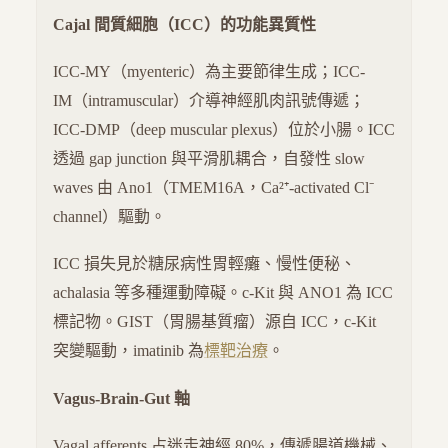
Cajal 間質細胞（ICC）的功能異質性
ICC-MY（myenteric）為主要節律生成；ICC-
IM（intramuscular）介導神經肌肉訊號傳遞；
ICC-DMP（deep muscular plexus）位於小腸。ICC
透過 gap junction 與平滑肌耦合，自發性 slow
waves 由 Ano1（TMEM16A，Ca²⁺-activated Cl⁻
channel）驅動。
ICC 損失見於糖尿病性胃輕癱、慢性便秘、
achalasia 等多種運動障礙。c-Kit 與 ANO1 為 ICC
標記物。GIST（胃腸基質瘤）源自 ICC，c-Kit
突變驅動，imatinib 為
標靶治療
。
Vagus-Brain-Gut 軸
Vagal afferents 占迷走神經 80%，傳遞腸道機械、