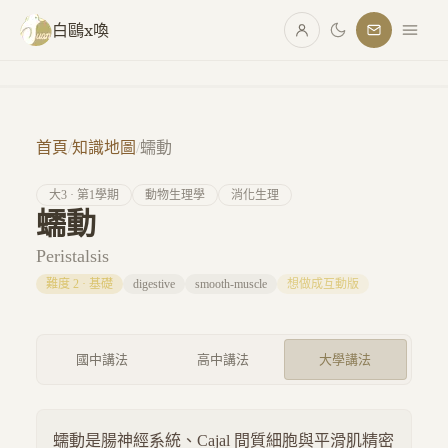
跳至主要內容
白鷗x喚
首頁
/
知識地圖
/
蠕動
大
3
· 第
1
學期
動物生理學
消化生理
蠕動
Peristalsis
難度
2
·
基礎
digestive
smooth-muscle
想做成互動版
國中講法
高中講法
大學講法
蠕動是腸神經系統、Cajal 間質細胞與平滑肌精密