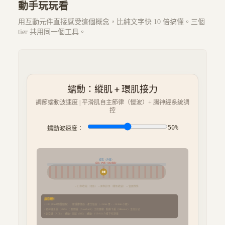
動手玩玩看
用互動元件直接感受這個概念，比純文字快 10 倍搞懂。三個
tier 共用同一個工具。
蠕動：縱肌 + 環肌接力
調節蠕動波速度 | 平滑肌自主節律（慢波）+ 腸神經系統調
控
50
%
蠕動波速度：
縱肌（外層）
環肌（內層，分段收縮）
食團
← 口側收縮（環肌）→ 尾側舒張（縱肌收縮）→ 食團推進
調控機制
• ICC（Cajal 間質細胞）：腸道節律器，產生慢波（~3/min 胃、~12/min 小腸）
• 腸神經系統（ENS）：肌間叢（Auerbach）主控蠕動 · 黏膜下叢（Meissner）主控分泌
• 副交感（ACh）↑蠕動 · 交感（NE）↓蠕動 · VIP/NO 介導下行舒張