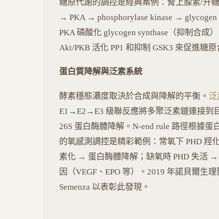
糖原代謝的調控是經典案例：腎上腺素/升糖素 → Gs →
→ PKA → phosphorylase kinase → gly
PKA 磷酸化 glycogen synthase（
Akt/PKB 活化 PP1 和抑制 GSK3 來促進糖
蛋白質降解與泛素系統
酵素穩態濃度取決於合成與降解的平衡。
泛
E1→E2→E3 級聯反應將多聚泛素鏈連接到
26S 蛋白酶體降解。N-end rule 路徑根據
的氧感測調控是精彩範例：常氧下 PHD 羥化 HIF
素化 → 蛋白酶體降解；缺氧時 PHD 失活 →
因（VEGF、EPO 等）。2019 年諾貝爾生理醫學獎
Semenza 以表彰此發現。