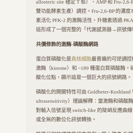
allosteric site 穩定 T 態）、AMP 和 Fru-
雙功能酵素生產）調控。Fru-2,6-BP 的
素活化 PFK-2 的激酶活性，升糖素透過 PKA
這形成了一個完整的「代謝感測器→訊號傳
共價修飾的激酶-磷酸酶網路
蛋白質磷酸化是
真核細胞
最普遍的可逆調控機
激酶（kinome）和 ~189 種蛋白質磷酸酶。
酸化位點，顯示這是一個巨大的訊號網路。
磷酸化的開關特性可由 Goldbeter-Koshland
ultrasensitivity）理論解釋：當激
對輸入信號呈現 switch-like 的陡峭反應曲
或全無的數位化訊號轉換。