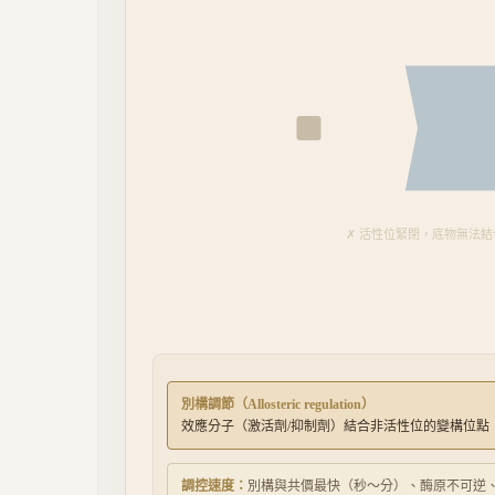
✗ 活性位緊閉，底物無法結
別構調節（Allosteric regulation）
效應分子（激活劑/抑制劑）結合非活性位的變構位點，
調控速度：
別構與共價最快（秒～分）、酶原不可逆