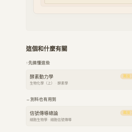
這個和什麼有關
↑
先搞懂這些
酵素動力學
難度
生物化學（上）
·
酵素學
↔
別科也有用到
信號傳導總論
難度
細胞生物學
·
細胞信號傳導