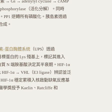
 adenylyl cyclase → cAMP
cogen phosphorylase（活化分解）。同時
抑制合成）。PP1 逆轉所有磷酸化。胰島素透過
原合成。
素-蛋白酶體系統
（UPS）透過
目標蛋白的 Lys 殘基上，標記其進入
蛋白質 N 端胺基酸決定其半衰期。HIF-1α
-1α → VHL（E3 ligase）辨認並泛
 HIF-1α 穩定累積入核啟動缺氧反應基
授予 Kaelin、Ratcliffe 和