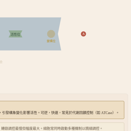
A
活性位
變構位
合
引發構象變化影響活性。可逆，快速，常見於代謝回饋控制（如 ATCase）。
、轉錄調控最慢但幅度最大。細胞常同時啟動多種機制以精細調控。