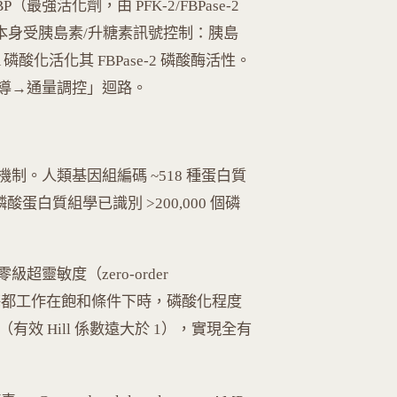
2,6-BP（最強活化劑，由 PFK-2/FBPase-2
濃度本身受胰島素/升糖素訊號控制：胰島
 磷酸化活化其 FBPase-2 磷酸酶活性。
導→通量調控」迴路。
制。人類基因組編碼 ~518 種蛋白質
磷酸蛋白質組學已識別 >200,000 個磷
 零級超靈敏度（zero-order
酶和磷酸酶都工作在飽和條件下時，磷酸化程度
線（有效 Hill 係數遠大於 1），實現全有