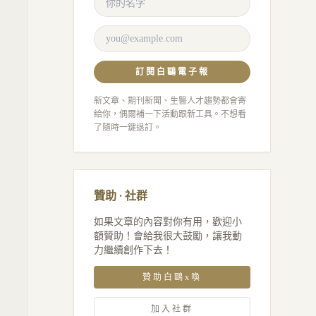
訂閱白鷗電子報
新文章、期刊新聞、生醫人才趨勢都會寄
給你，偶爾補一下活動跟新工具。不想看
了隨時一鍵退訂。
贊助 · 社群
如果文章的內容對你有用，歡迎小
額贊助！會給我很大鼓勵，讓我動
力繼續創作下去！
贊助白鷗x喚
加入社群