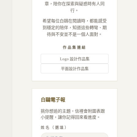
章，陪你在探索與疑惑時有人同
行。
希望每位白鷗在閱讀時，都能感受
到穩定的陪伴，知道這些轉彎、期
待與不安並不是一個人面對。
作品集連結
Logo 設計作品集
平面設計作品集
白鷗電子報
挑你想追的主題，信裡會附圖表跟
小提醒，讓你記得回來看進度。
姓名（選填）