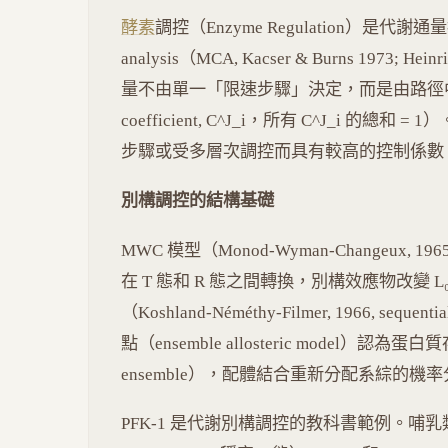
酵素
調控（Enzyme Regulation）是代謝通量控
analysis（MCA, Kacser & Burns 1973; H
量不由單一「限速步驟」決定，而是由路徑
coefficient, C^J_i，所有 C^J_i 
步驟或受多層次調控而具有較高的控制係數
別構調控的結構基礎
MWC 模型（Monod-Wyman-Changeux, 19
在 T 態和 R 態之間轉換，別構效應物改變 L₀（=
（Koshland-Néméthy-Filmer, 1966, s
點（ensemble allosteric model）認為蛋白
ensemble），配體結合重新分配系綜的機率分布（p
PFK-1 是代謝別構調控的教科書範例。哺乳類 