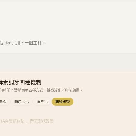
tier 共用同一個工具。
酵素調節四種機制
何時關？點擊切換四種方式，觀察活化／抑制動畫。
修飾
酶原活化
區室化
觸發訊號
結合變構位點 → 酵素形狀改變