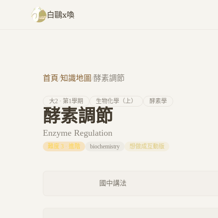
跳至主要內容
白鷗x喚
首頁
/
知識地圖
/
酵素調節
大
2
· 第
1
學期
生物化學（上）
酵素學
酵素調節
Enzyme Regulation
難度
3
·
進階
biochemistry
想做成互動版
國中講法