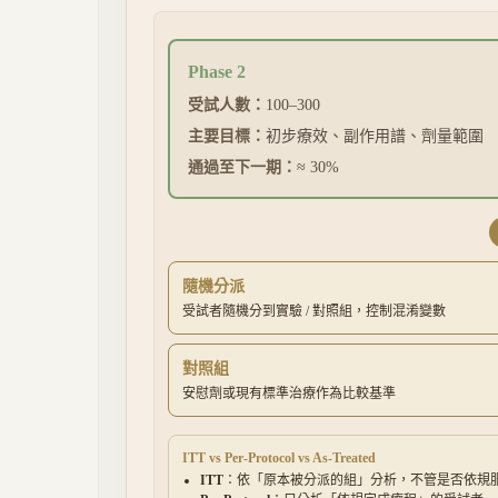
Phase 2
受試人數：
100–300
主要目標：
初步療效、副作用譜、劑量範圍
通過至下一期：
≈ 30%
隨機分派
受試者隨機分到實驗 / 對照組，控制混淆變數
對照組
安慰劑或現有標準治療作為比較基準
ITT vs Per-Protocol vs As-Treated
ITT
：依「原本被分派的組」分析，不管是否依規服