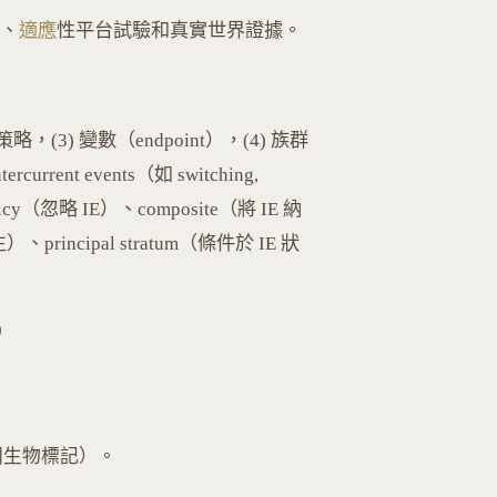
架、
適應
性平台試驗和真實世界證據。
(3) 變數（endpoint），(4) 族群
rcurrent events（如 switching,
olicy（忽略 IE）、composite（將 IE 納
生）、principal stratum（條件於 IE 狀
s）
（共同生物標記）。