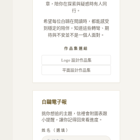
章，陪你在探索與疑惑時有人同
行。
希望每位白鷗在閱讀時，都能感受
到穩定的陪伴，知道這些轉彎、期
待與不安並不是一個人面對。
作品集連結
Logo 設計作品集
平面設計作品集
白鷗電子報
挑你想追的主題，信裡會附圖表跟
小提醒，讓你記得回來看進度。
姓名（選填）