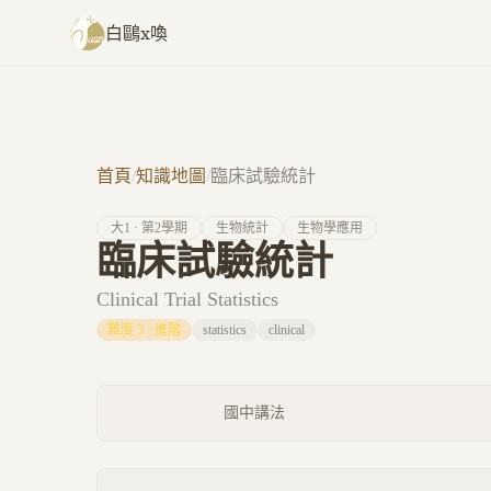
跳至主要內容
白鷗x喚
首頁
/
知識地圖
/
臨床試驗統計
大
1
· 第
2
學期
生物統計
生物學應用
臨床試驗統計
Clinical Trial Statistics
難度
3
·
進階
statistics
clinical
國中講法