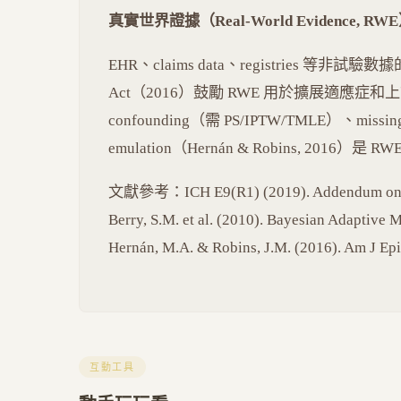
真實世界證據（Real-World Evidence, RW
EHR、claims data、registries 等非試驗數據
Act（2016）鼓勵 RWE 用於擴展適應
confounding（需 PS/IPTW/TMLE）、missing da
emulation（Hernán & Robins, 2016
文獻參考：ICH E9(R1) (2019). Addendum on Esti
Berry, S.M. et al. (2010). Bayesian Adaptive M
Hernán, M.A. & Robins, J.M. (2016). Am J Epi
互動工具