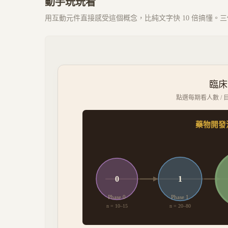
動手玩玩看
用互動元件直接感受這個概念，比純文字快 10 倍搞懂。三個 
臨床試
點選每期看人數 / 目
藥物開發
0
1
Phase 0
Phase 1
n =
10–15
n =
20–80