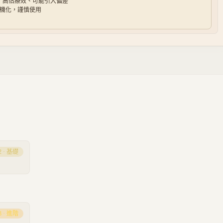
→ 高估療效、可能引入偏差
隨機化，謹慎使用
2
·
基礎
3
·
進階