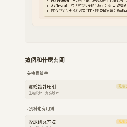
Per-Protocol
：只分析「依規完成療程」的受試者 
As-Treated
：依「實際接受的治療」分析 → 破壞
FDA / EMA 主分析必為 ITT，PP 為敏感度分析輔助
這個和什麼有關
↑
先搞懂這些
實驗設計原則
難度
生物統計
·
實驗設計
↔
別科也有用到
臨床研究方法
難度