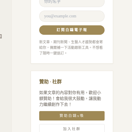
訂閱白鷗電子報
加
新文章、期刊新聞、生醫人才趨勢都會寄
給你，偶爾補一下活動跟新工具。不想看
了隨時一鍵退訂。
贊助 · 社群
如果文章的內容對你有用，歡迎小
額贊助！會給我很大鼓勵，讓我動
力繼續創作下去！
贊助白鷗x喚
加入社群