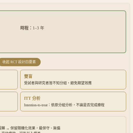
時程：
1–3 年
收起
RCT 設計四要素
雙盲
受試者與研究者皆不知分組，避免期望效應
ITT 分析
Intention-to-treat：依原分組分析，不論是否完成療程
藥 → 保留隨機化效果，最保守、無偏