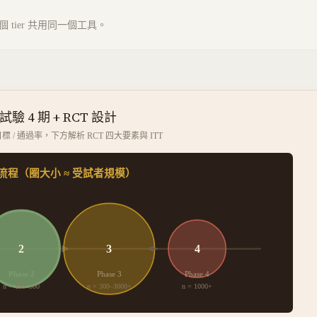
tier 共用同一個工具。
驗 4 期 + RCT 設計
標 / 通過率，下方解析 RCT 四大要素與 ITT
流程（圈大小 ≈ 受試者規模）
2
3
4
Phase 2
Phase 3
Phase 4
n =
100–300
n =
300–3000+
n =
1000+