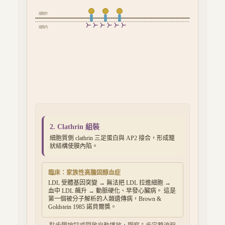
細胞外
Dynamin
細胞內
2. Clathrin 組裝
細胞質側 clathrin 三足蛋白與 AP2 接合，形成籠
狀結構使膜內陷。
臨床：家族性高膽固醇血症
LDL 受體基因突變 → 無法把 LDL 拉進細胞 →
血中 LDL 飆升 → 動脈硬化、早發心臟病。 這是
第一個被分子解析的人類遺傳病，Brown &
Goldstein 1985 諾貝爾獎。