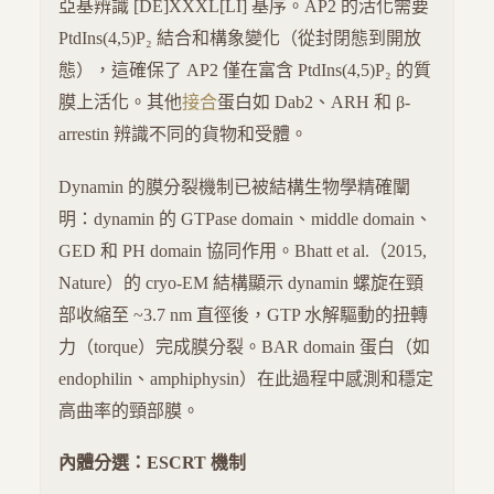
亞基辨識 [DE]XXXL[LI] 基序。AP2 的活化需要
PtdIns(4,5)P₂ 結合和構象變化（從封閉態到開放
態），這確保了 AP2 僅在富含 PtdIns(4,5)P₂ 的質
膜上活化。其他
接合
蛋白如 Dab2、ARH 和 β-
arrestin 辨識不同的貨物和受體。
Dynamin 的膜分裂機制已被結構生物學精確闡
明：dynamin 的 GTPase domain、middle domain、
GED 和 PH domain 協同作用。Bhatt et al.（2015,
Nature）的 cryo-EM 結構顯示 dynamin 螺旋在頸
部收縮至 ~3.7 nm 直徑後，GTP 水解驅動的扭轉
力（torque）完成膜分裂。BAR domain 蛋白（如
endophilin、amphiphysin）在此過程中感測和穩定
高曲率的頸部膜。
內體分選：ESCRT 機制