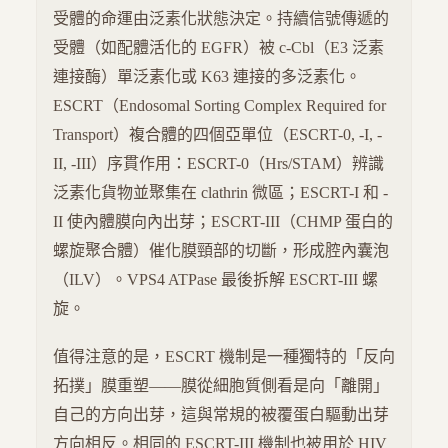
受體的命運由泛素化狀態決定。持續信號傳遞的
受體（如配體活化的 EGFR）被 c-Cbl（E3 泛素
連接酶）單泛素化或 K63 連接的多泛素化。
ESCRT（Endosomal Sorting Complex Required for
Transport）複合體的四個亞單位（ESCRT-0, -I, -
II, -III）序貫作用：ESCRT-0（Hrs/STAM）辨識
泛素化貨物並聚集在 clathrin 微區；ESCRT-I 和 -
II 使內體膜向內出芽；ESCRT-III（CHMP 蛋白的
螺旋聚合體）催化膜頸部的切斷，形成腔內囊泡
（ILV）。VPS4 ATPase 最後拆解 ESCRT-III 螺
旋。
值得注意的是，ESCRT 機制是一種獨特的「反向
拓撲」膜重塑——膜從細胞質側看是向「離開」
自己的方向出芽，這與常規的被覆蛋白驅動出芽
方向相反。相同的 ESCRT-III 機制也被用於 HIV