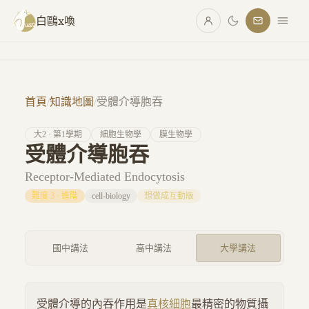
跳至主要內容
白鷗x喚
首頁
/
知識地圖
/
受體介導胞吞
大
2
· 第
1
學期
細胞生物學
膜生物學
受體介導胞吞
Receptor-Mediated Endocytosis
難度
3
·
進階
cell-biology
想做成互動版
國中講法
高中講法
大學講法
受體介導的內吞作用是
真核細胞
最精密的物質攝