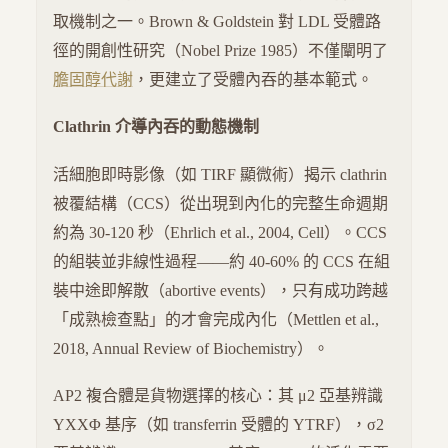
取機制之一。Brown & Goldstein 對 LDL 受體路
徑的開創性研究（Nobel Prize 1985）不僅闡明了
膽固醇代謝
，更建立了受體內吞的基本範式。
Clathrin 介導內吞的動態機制
活細胞即時影像（如 TIRF 顯微術）揭示 clathrin
被覆結構（CCS）從出現到內化的完整生命週期
約為 30-120 秒（Ehrlich et al., 2004, Cell）。CCS
的組裝並非線性過程——約 40-60% 的 CCS 在組
裝中途即解散（abortive events），只有成功跨越
「成熟檢查點」的才會完成內化（Mettlen et al.,
2018, Annual Review of Biochemistry）。
AP2 複合體是貨物選擇的核心：其 μ2 亞基辨識
YXXΦ 基序（如 transferrin 受體的 YTRF），σ2