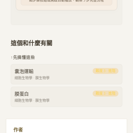
點步驟按鈕或開啟自動播放，觀察 5 步完整流程
這個和什麼有關
↑
先搞懂這些
囊泡運輸
難度
3
·
進階
細胞生物學
·
膜生物學
膜蛋白
難度
3
·
進階
細胞生物學
·
膜生物學
作者