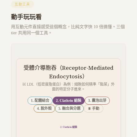
互動工具
動手玩玩看
用互動元件直接感受這個概念，比純文字快 10 倍搞懂。三個
tier 共用同一個工具。
受體介導胞吞（Receptor-Mediated
Endocytosis）
以 LDL（低密度脂蛋白）為例：細胞如何精準「點菜」外
面的特定分子進來。
1. 配體結合
2. Clathrin 組裝
3. 囊泡出芽
4. 脫外殼
5. 融合與分選
⏸ 手動
3. 囊泡出芽