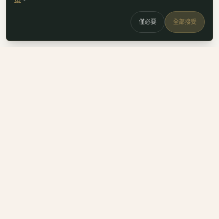
僅必要
全部接受
白鷗
x
喚
DailyBioJuan — Juan's field notes
我是 Juan。這裡是我寫的生醫職涯筆記、整理的生科概念，跟
一些自己當時很想要但找不到的工具。
Instagram
LinkedIn
Email