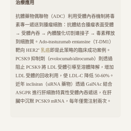
治療應用
抗體藥物偶聯物（ADC）利用受體內吞機制將毒
素專一遞送到腫瘤細胞：抗體結合腫瘤表面受體
→ 受體內吞 → 內體酸化切割連接子 → 毒素釋放
到細胞質。Ado-trastuzumab emtansine（T-DM1）
靶向 HER2⁺
乳癌
即是此策略的臨床成功案例。
PCSK9 抑制劑（evolocumab/alirocumab）則透過
阻止 PCSK9 將 LDL 受體引導至溶體降解，增加
LDL 受體的回收利用，使 LDL-C 降低 50-60%。
近年 inclisiran（siRNA 藥物）透過 GalNAc 結合
ASGPR 進行肝細胞特異性受體內吞遞送，在肝
臟中沉默 PCSK9 mRNA，每年僅需注射兩次。