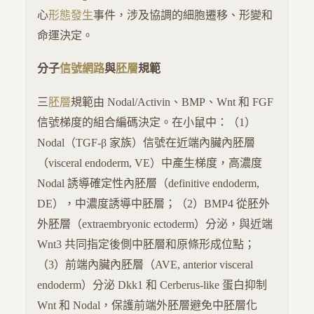
心
形態發生
事件，涉及協調的細胞遷移、形變和
命運決定。
分子
信號網路
與
胚層
規範
三
胚層
規範由 Nodal/Activin、BMP、Wnt 和 FGF
信號梯度的組合編碼決定。在小鼠中：（1）
Nodal（TGF-β 家族）信號在近端內臟內胚層
（visceral endoderm, VE）中產生梯度，高濃度
Nodal 誘導確定性內胚層（definitive endoderm,
DE），中濃度誘導中胚層；（2）BMP4 從胚外
外胚層（extraembryonic ectoderm）分泌，與近端
Wnt3 共同指定後側中胚層和原條形成位點；
（3）前端內臟內胚層（AVE, anterior visceral
endoderm）分泌 Dkk1 和 Cerberus-like 蛋白抑制
Wnt 和 Nodal，保護前端外胚層避免中胚層化