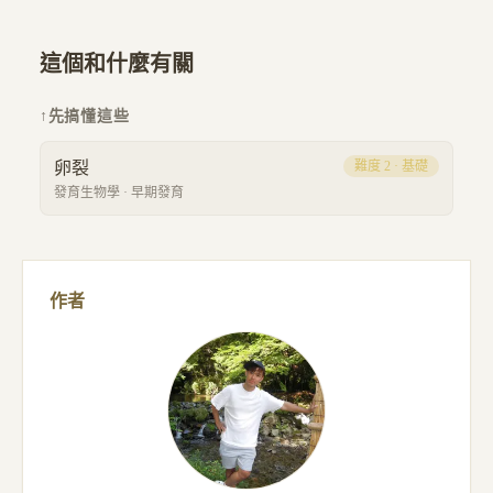
這個和什麼有關
↑
先搞懂這些
卵裂
難度
2
·
基礎
發育生物學
·
早期發育
作者