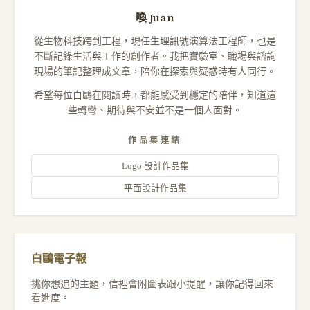
喚 Juan
從生物科技跨到工程，現任生理訊號演算法工程師，也是
不斷記錄生活與工作的創作者。我把實驗室、職場與諮詢
現場的筆記整理成文章，陪你在探索與疑惑時有人同行。
希望每位白鷗在閱讀時，都能感受到穩定的陪伴，知道這
些轉彎、期待與不安並不是一個人面對。
作品集連結
Logo 設計作品集
平面設計作品集
白鷗電子報
挑你想追的主題，信裡會附圖表跟小提醒，讓你記得回來
看進度。