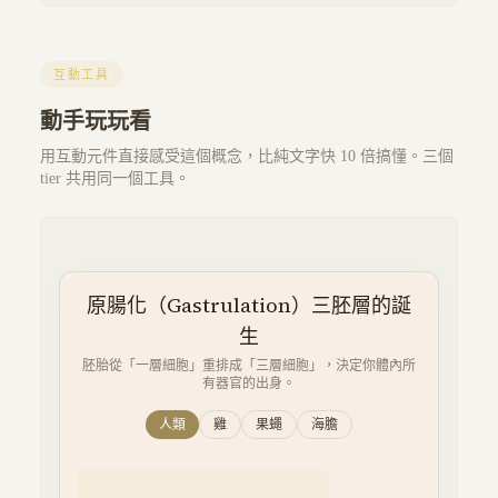
互動工具
動手玩玩看
用互動元件直接感受這個概念，比純文字快 10 倍搞懂。三個
tier 共用同一個工具。
原腸化（Gastrulation）三胚層的誕
生
胚胎從「一層細胞」重排成「三層細胞」，決定你體內所
有器官的出身。
人類
雞
果蠅
海膽