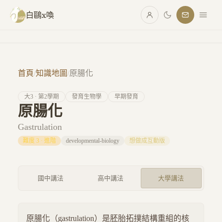
跳至主要內容
白鷗x喚
首頁
/
知識地圖
/
原腸化
大
3
· 第
2
學期
發育生物學
早期發育
原腸化
Gastrulation
難度
3
·
進階
developmental-biology
想做成互動版
國中講法
高中講法
大學講法
原腸化（gastrulation）是胚胎拓撲結構重組的核