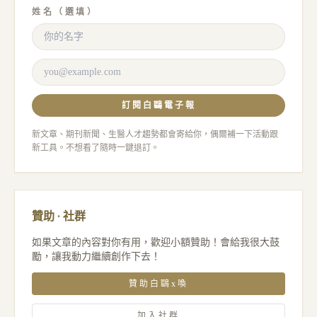
姓名（選填）
訂閱白鷗電子報
新文章、期刊新聞、生醫人才趨勢都會寄給你，偶爾補一下活動跟
新工具。不想看了隨時一鍵退訂。
贊助 · 社群
如果文章的內容對你有用，歡迎小額贊助！會給我很大鼓
勵，讓我動力繼續創作下去！
贊助白鷗x喚
加入社群