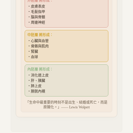
外胚層
將形成：
・
皮膚表皮
・
毛髮指甲
・
腦與脊髓
・
周邊神經
中胚層
將形成：
・
心臟與血管
・
骨骼與肌肉
・
腎臟
・
血球
內胚層
將形成：
・
消化道上皮
・
肝、胰臟
・
肺上皮
・
膀胱內襯
「生命中最重要的時刻不是出生、結婚或死亡，而是
原腸化。」—— Lewis Wolpert