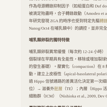
作為母源轉錄抑制因子（如組蛋白和 Duf d
被滴定殆盡時，合子轉錄啟動（Amodeo et al., 2
年研究發現 ZGA 的時序也受到特定先驅
轉
Nanog/Oct4 在哺乳類中）的調控，並非
哺乳類卵裂的獨特特徵
哺乳類卵裂異常緩慢（每次約 12-24 小時），
個裂球在早期具有全能性，移除或增加裂球
的發生基礎）。壓實化（compaction）在 8 細
動，建立上皮極性（apical-basolateral pol
過 Hippo 信號通路的差異活化決定第一次細
位）→ 滋養外
胚層
（TE）；內層（Hippo
細胞群（ICM）（Nishioka et al., 2009, Dev