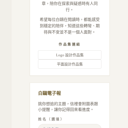
章，陪你在探索與疑惑時有人同
行。
希望每位白鷗在閱讀時，都能感受
到穩定的陪伴，知道這些轉彎、期
待與不安並不是一個人面對。
作品集連結
Logo 設計作品集
平面設計作品集
白鷗電子報
挑你想追的主題，信裡會附圖表跟
小提醒，讓你記得回來看進度。
姓名（選填）