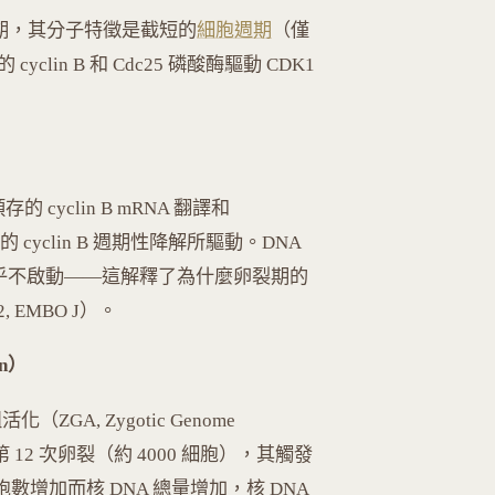
期，其分子特徵是截短的
細胞週期
（僅
yclin B 和 Cdc25 磷酸酶驅動 CDK1
的 cyclin B mRNA 翻譯和
x）介導的 cyclin B 週期性降解所驅動。DNA
中幾乎不啟動——這解釋了為什麼卵裂期的
2, EMBO J）。
on）
A, Zygotic Genome
第 12 次卵裂（約 4000 細胞），其觸發
胞數增加而核 DNA 總量增加，核 DNA