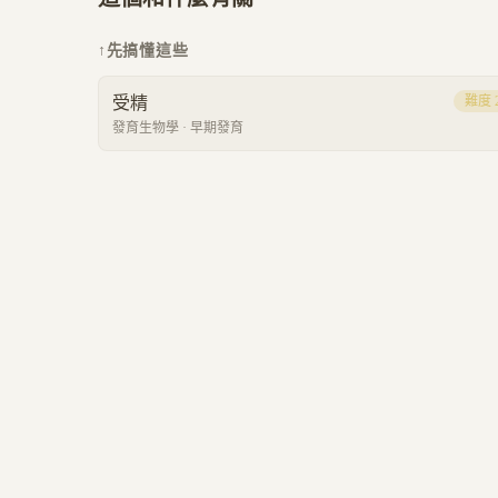
↑
先搞懂這些
受精
難度
發育生物學
·
早期發育