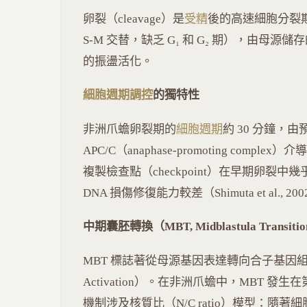
卵裂（cleavage）是
受精
後的高速細胞分裂
S-M 交替，缺乏 G₁ 和 G₂ 期），由母源儲存的 c
的振盪活化。
細胞週期調控
的獨特性
非洲爪蟾卵裂期的
細胞週期
約 30 分鐘，由預存
APC/C（anaphase-promoting comple
複製檢查點（checkpoint）在早期卵裂
DNA 損傷修復能力較差（Shimuta et al., 200
中期囊胚轉換（MBT, Midblastula Transiti
MBT 標誌著從母源基因表達轉向合子基因組活化（ZG
Activation）。在非洲爪蟾中，MBT 發生在
機制涉及核質比（N/C ratio）模型：隨著細