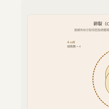
卵裂（Cl
連續有絲分裂但胚胎總體積
4-cell
細胞數 ≈
4