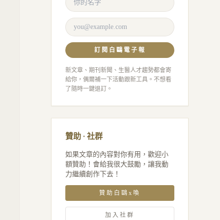
訂閱白鷗電子報
新文章、期刊新聞、生醫人才趨勢都會寄
給你，偶爾補一下活動跟新工具。不想看
了隨時一鍵退訂。
贊助 · 社群
如果文章的內容對你有用，歡迎小
額贊助！會給我很大鼓勵，讓我動
力繼續創作下去！
贊助白鷗x喚
加入社群