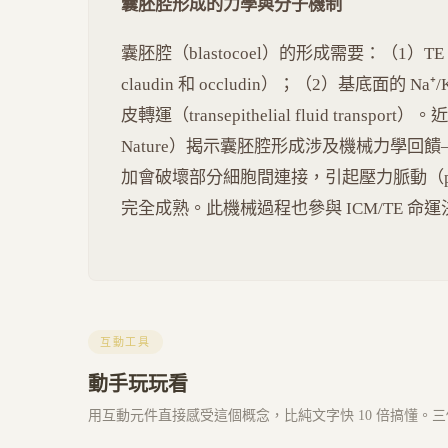
囊胚腔形成的力學與分子機制
囊胚腔（blastocoel）的形成需要：（1）TE 細
claudin 和 occludin）；（2）基底面的 Na⁺/
皮轉運（transepithelial fluid transport
Nature）揭示囊胚腔形成涉及機械力學回饋——液壓（
加會破壞部分細胞間連接，引起壓力脈動（pressu
完全成熟。此機械過程也參與 ICM/TE 命
互動工具
動手玩玩看
用互動元件直接感受這個概念，比純文字快 10 倍搞懂。三個 