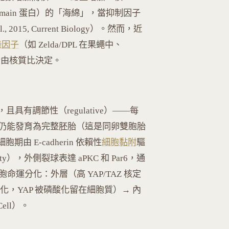
omain 蛋白）的「海綿」，當抑制因子
015, Current Biology）。然而，近
錄因子
（如 Zelda/DPL 在果蠅中、
完全由核質比決定。
且具有調節性（regulative）——每
仍能發育為完整胚胎（這是同卵雙胞胎
胞期由 E-cadherin 依賴性
細胞黏附
驅
arity），外側裂球表達 aPKC 和 Par6，通
胞命運分化：外層（高 YAP/TAZ 核定
 活化，YAP 被磷酸化留在細胞質）→ 內
 Cell）。