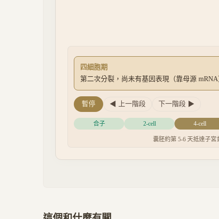
四細胞期
第二次分裂，尚未有基因表現（靠母源 mRN
暫停
◀ 上一階段
下一階段 ▶
合子
2-cell
4-cell
囊胚約第 5-6 天抵達子宮並
這個和什麼有關