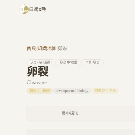
跳至主要內容
白鷗x喚
首頁
/
知識地圖
/
卵裂
大
3
· 第
2
學期
發育生物學
早期發育
卵裂
Cleavage
難度
2
·
基礎
developmental-biology
想做成互動版
國中講法