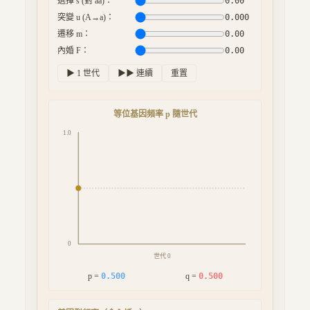
選擇 s (對 aa)：
0.00
突變 u (A→a)：
0.000
遷移 m：
0.00
內婚 F：
0.00
▶ 1 世代
▶▶
連續
重置
等位基因頻率 p 隨世代
1.0
0
世代
0
p =
0.500
q =
0.500