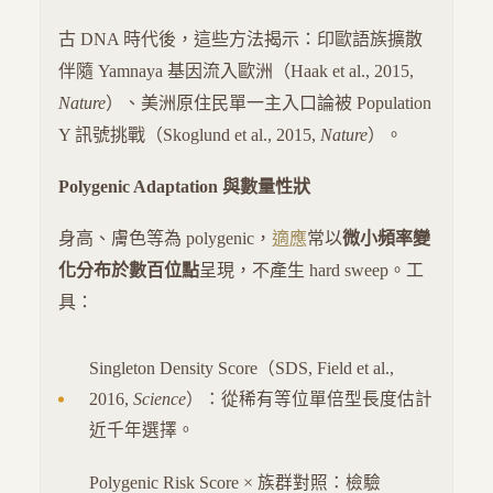
古 DNA 時代後，這些方法揭示：印歐語族擴散
伴隨 Yamnaya 基因流入歐洲（Haak et al., 2015,
Nature
）、美洲原住民單一主入口論被 Population
Y 訊號挑戰（Skoglund et al., 2015,
Nature
）。
Polygenic Adaptation 與數量性狀
身高、膚色等為 polygenic，
適應
常以
微小頻率變
化分布於數百位點
呈現，不產生 hard sweep。工
具：
Singleton Density Score（SDS, Field et al.,
2016,
Science
）：從稀有等位單倍型長度估計
近千年選擇。
Polygenic Risk Score × 族群對照：檢驗