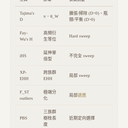
Tajima's
擴張/掃除 (D<0)、瓶
π − θ_W
D
頸/平衡 (D>0)
Fay-
高頻衍
Hard sweep
Wu's H
生等位
延伸單
iHS
不完全 sweep
倍型
XP-
跨族群
局部 sweep
EHH
EHH
F_ST
極端分
局部
適應
outliers
化
三族群
PBS
樹枝長
近期定向選擇
度