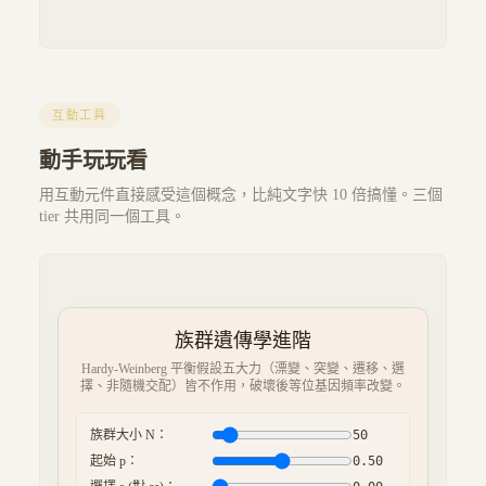
互動工具
動手玩玩看
用互動元件直接感受這個概念，比純文字快 10 倍搞懂。三個
tier 共用同一個工具。
族群遺傳學進階
Hardy-Weinberg 平衡假設五大力（漂變、突變、遷移、選
擇、非隨機交配）皆不作用，破壞後等位基因頻率改變。
族群大小 N：
50
起始 p：
0.50