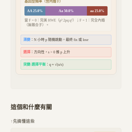
基因型頻率（含內婚 F）
AA 25.0%
Aa 50.0%
aa 25.0%
當 F = 0：完美 HWE（p²:2pq:q²）；F = 1：完全內婚
（無雜合子）。
漂變
：N 小時 p 隨機跳動，最終 fix 或 lose
選擇
：方向性，s > 0 推 p 上升
突變-選擇平衡
：q ≈ √(u/s)
這個和什麼有關
↑
先搞懂這些