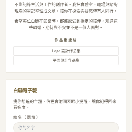
不斷記錄生活與工作的創作者。我把實驗室、職場與諮詢
現場的筆記整理成文章，陪你在探索與疑惑時有人同行。
希望每位白鷗在閱讀時，都能感受到穩定的陪伴，知道這
些轉彎、期待與不安並不是一個人面對。
作品集連結
Logo 設計作品集
平面設計作品集
白鷗電子報
挑你想追的主題，信裡會附圖表跟小提醒，讓你記得回來
看進度。
姓名（選填）