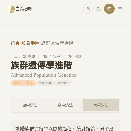
跳至主要內容
白鷗x喚
首頁
/
知識地圖
/
族群遺傳學進階
大
3
· 第
2
學期
演化生物學
演化機制
族群遺傳學進階
Advanced Population Genetics
難度
4
·
專業
evolution
genetics
國中講法
高中講法
大學講法
進階族群遺傳學以隨機過程、統計推論、分子層