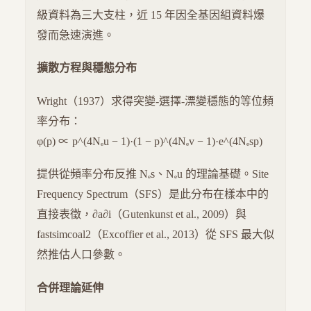
級資料為三大支柱，近 15 年因全基因組資料爆
發而急速演進。
擴散方程與穩態分布
Wright（1937）求得突變-選擇-漂變穩態的等位頻
率分布：
φ(p) ∝ p^(4Nₑu − 1)·(1 − p)^(4Nₑv − 1)·e^(4Nₑsp)
提供從頻率分布反推 Nₑs、Nₑu 的理論基礎。Site
Frequency Spectrum（SFS）是此分布在樣本中的
直接表徵，∂a∂i（Gutenkunst et al., 2009）與
fastsimcoal2（Excoffier et al., 2013）從 SFS 最大似
然推估人口參數。
合併理論延伸