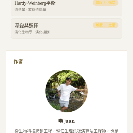
Hardy-Weinberg平衡
難度
3
·
進階
遺傳學
·
族群遺傳學
漂變與選擇
難度
3
·
進階
演化生物學
·
演化機制
作者
喚 Juan
從生物科技跨到工程，現任生理訊號演算法工程師，也是