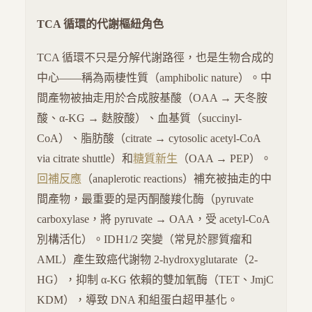
TCA 循環的代謝樞紐角色
TCA 循環不只是分解代謝路徑，也是生物合成的
中心——稱為兩棲性質（amphibolic nature）。中
間產物被抽走用於合成胺基酸（OAA → 天冬胺
酸、α-KG → 麩胺酸）、血基質（succinyl-
CoA）、脂肪酸（citrate → cytosolic acetyl-CoA
via citrate shuttle）和
糖質新生
（OAA → PEP）。
回補反應
（anaplerotic reactions）補充被抽走的中
間產物，最重要的是丙酮酸羧化酶（pyruvate
carboxylase，將 pyruvate → OAA，受 acetyl-CoA
別構活化）。IDH1/2 突變（常見於膠質瘤和
AML）產生致癌代謝物 2-hydroxyglutarate（2-
HG），抑制 α-KG 依賴的雙加氧酶（TET、JmjC
KDM），導致 DNA 和組蛋白超甲基化。