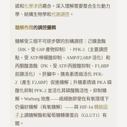
遞和
化學滲透
耦合。深入理解需要整合生化動力
學、結構生物學和
代謝調控
。
糖解作用
的調控邏輯
糖解受三個不可逆步驟的別構調控：己糖激酶
（HK，受 G6P 產物抑制）、PFK-1（主要調控
點，受 ATP/檸檬酸抑制、AMP/F2,6BP 活化）和
丙酮酸激酶（PK，受 ATP/丙胺酸抑制、F1,6BP
前饋活化）。肝臟中，胰島素透過活化 PFK-
2（產生 F2,6BP）促進糖解；升糖素透過 PKA 磷
酸化抑制 PFK-2 並活化其磷酸酶活性，抑制糖
解。Warburg 效應——癌細胞即使在有氧環境下
仍偏好糖解（有氧糖解）——與 HIF-1α
轉錄因
子
上調糖解酶和葡萄糖轉運蛋白（GLUT1）有
關。