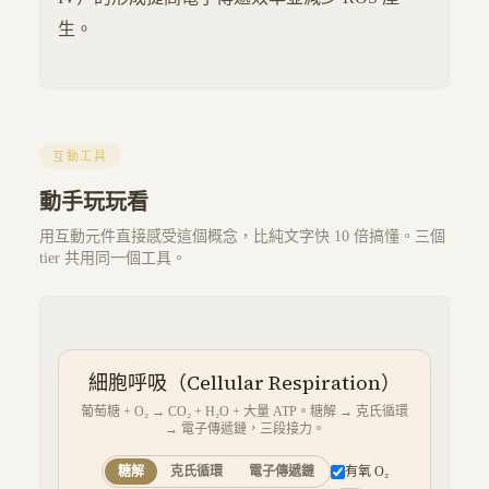
生。
互動工具
動手玩玩看
用互動元件直接感受這個概念，比純文字快 10 倍搞懂。三個
tier 共用同一個工具。
細胞呼吸（Cellular Respiration）
葡萄糖 + O₂ → CO₂ + H₂O + 大量 ATP。糖解 → 克氏循環
→ 電子傳遞鏈，三段接力。
糖解
克氏循環
電子傳遞鏈
有氧 O₂