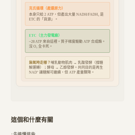
克氏循環（產還原力）
本身只給 2 ATP，但產出大量 NADH/FADH₂ 是
ETC 的「貨源」。
ETC（主力發電廠）
~28 ATP 來自這裡。質子梯度驅動 ATP 合成酶。
沒 O₂ 全卡死。
無氧時走哪？
哺乳動物肌肉 → 乳酸發酵（撐糖
解運轉）；酵母 → 乙醇發酵。共同目的是再生
NAD⁺ 讓糖解可繼續，但 ATP 產量驟降。
這個和什麼有關
↑
先搞懂這些