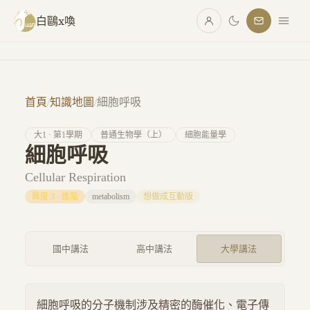
跳至主要內容
白鷗x喚
首頁
/
知識地圖
/
細胞呼吸
大
1
· 第
1
學期
普通生物學（上）
細胞能量學
細胞呼吸
Cellular Respiration
難度
3
·
進階
metabolism
想做成互動版
國中講法
高中講法
大學講法
細胞呼吸的分子機制涉及精密的酶催化、電子傳