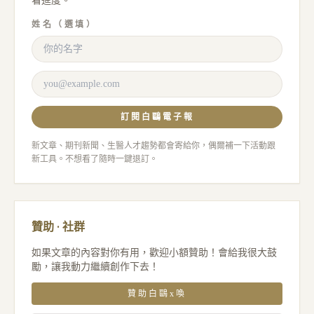
看進度。
姓名（選填）
訂閱白鷗電子報
新文章、期刊新聞、生醫人才趨勢都會寄給你，偶爾補一下活動跟
新工具。不想看了隨時一鍵退訂。
贊助 · 社群
如果文章的內容對你有用，歡迎小額贊助！會給我很大鼓
勵，讓我動力繼續創作下去！
贊助白鷗x喚