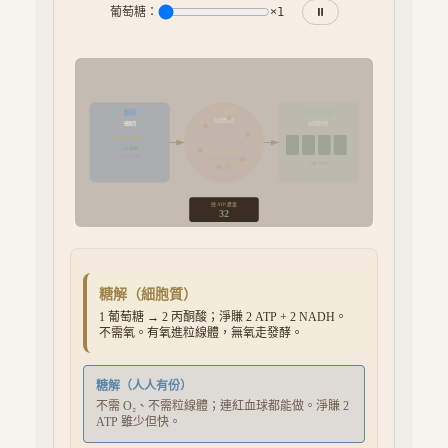
葡萄糖：
×
1
⏸
克氏循環
糖解
電子傳遞鏈
粒線體基質
細胞質
粒線體內膜
Glc → 2 Pyr
+2 ATP
+2 ATP
+2 NADH
+8 NADH +2 FADH₂
~28 ATP
6 CO₂ 釋出
O₂ 為最終電子受體
總 ATP 產量
32
糖解
（
細胞質
）
1 葡萄糖 → 2 丙酮酸；淨賺 2 ATP + 2 NADH。
不需氧。有氧進粒線體，無氧走發酵。
糖解（人人有份）
不需 O₂、不需粒線體；連紅血球都能做。淨賺 2
ATP 雖少但快。