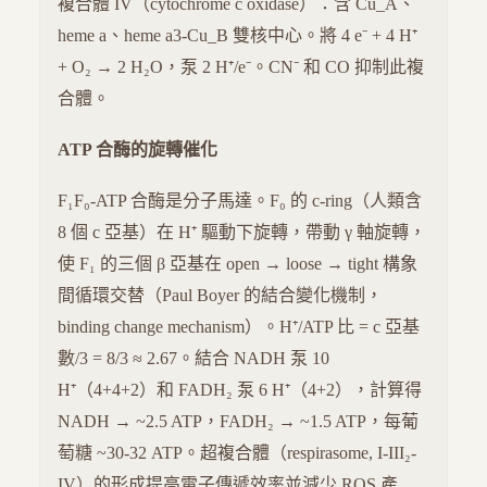
複合體 IV（cytochrome c oxidase）：含 Cu_A、
heme a、heme a3-Cu_B 雙核中心。將 4 e⁻ + 4 H⁺
+ O₂ → 2 H₂O，泵 2 H⁺/e⁻。CN⁻ 和 CO 抑制此複
合體。
ATP 合酶的旋轉催化
F₁F₀-ATP 合酶是分子馬達。F₀ 的 c-ring（人類含
8 個 c 亞基）在 H⁺ 驅動下旋轉，帶動 γ 軸旋轉，
使 F₁ 的三個 β 亞基在 open → loose → tight 構象
間循環交替（Paul Boyer 的結合變化機制，
binding change mechanism）。H⁺/ATP 比 = c 亞基
數/3 = 8/3 ≈ 2.67。結合 NADH 泵 10
H⁺（4+4+2）和 FADH₂ 泵 6 H⁺（4+2），計算得
NADH → ~2.5 ATP，FADH₂ → ~1.5 ATP，每葡
萄糖 ~30-32 ATP。超複合體（respirasome, I-III₂-
IV）的形成提高電子傳遞效率並減少 ROS 產