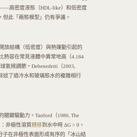
高密度液態（HDL-like）和低密度
模型，但此「兩態模型」仍有爭議。
向的開放結構（低密度）與熱運動引起的
比熱容在常見液體中異常地高（4.184
調節。Debenedetti（2003,
Matter）全面綜述了過冷水和玻璃態水的複雜相行
動力。Tanford（1980, The
了框架：非極性溶質
轉移
到水中時 ΔG > 0，
為水分子在非極性表面形成有序的「冰山結