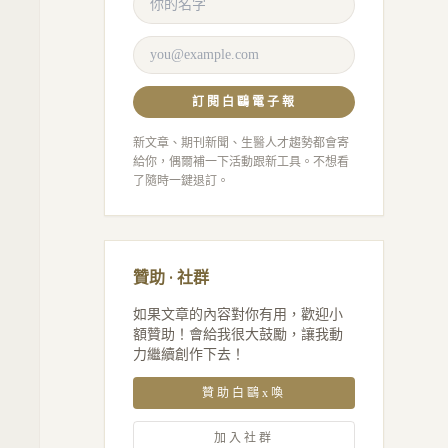
訂閱白鷗電子報
新文章、期刊新聞、生醫人才趨勢都會寄
給你，偶爾補一下活動跟新工具。不想看
了隨時一鍵退訂。
贊助 · 社群
如果文章的內容對你有用，歡迎小
額贊助！會給我很大鼓勵，讓我動
力繼續創作下去！
贊助白鷗x喚
加入社群