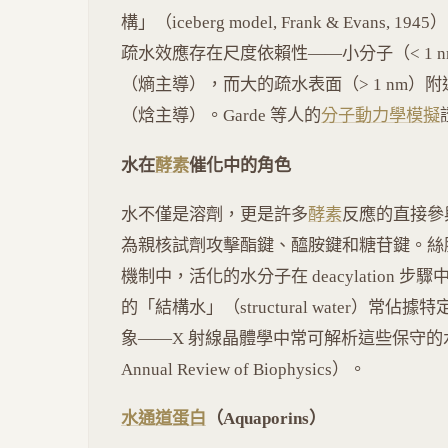
構」（iceberg model, Frank & Evans, 19
疏水效應存在尺度依賴性——小分子（< 1
（熵主導），而大的疏水表面（> 1 nm
（焓主導）。Garde 等人的
分子動力學模擬
水在
酵素
催化中的角色
水不僅是溶劑，更是許多
酵素
反應的直接參與
為親核試劑攻擊酯鍵、醯胺鍵和糖苷鍵。絲胺酸蛋
機制中，活化的水分子在 deacylation
的「結構水」（structural water）
象——X 射線晶體學中常可解析這些保守的水分子位置（
Annual Review of Biophysics）。
水通道蛋白
（Aquaporins）