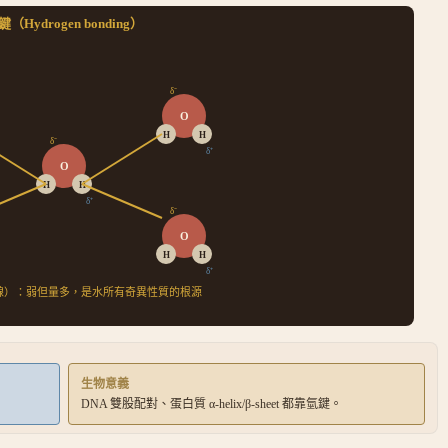
鍵
（
Hydrogen bonding
）
δ⁻
O
H
H
δ⁻
δ⁺
O
H
H
δ⁺
δ⁻
O
H
H
δ⁺
線）：弱但量多，是水所有奇異性質的根源
生物意義
DNA 雙股配對、蛋白質 α-helix/β-sheet 都靠氫鍵。