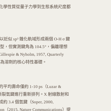
化學性質從量子力學到生態系統尺度都
中以近似 sp³ 雜化軌域形成兩個 O-H σ 鍵
型，但實測鍵角為 104.5°，偏離理想
 Nyholm, 1957, Quarterly
是其作為溶劑的核心特性基礎。
命僅約 1-10 ps（Luzar &
不斷形成和斷裂氫鍵進行重新排列。X 射線散射和
 個氫鍵（Soper, 2000,
sson（2015, Nature Communications）提