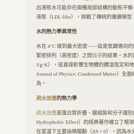
出液態水可能存在兩種局部結構的動態平衡——
液態（LDL-like），挑戰了傳統的連續
水的熱力學異常性
水在 4°C 達到最大密度——這是氫鍵導
緊密排列（高密度）之間
競爭
的結果。水的
J/g·K），這直接影響生物體的體溫恆定和地球氣候
Journal of Physics: Condensed 
為。
疏水效應
的熱力學
疏水效應
是蛋白質折疊、膜組裝和分子識別的關鍵驅
Hydrophobic Effect）的經典著作確立
在室溫下主要由熵驅動（ΔS < 0），因