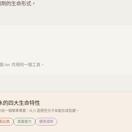
替代溶劑的生命形式。
tier 共用同一個工具。
水的四大生命特性
自一個簡單事實：H₂O 是極性分子並能形成氫鍵。
高比熱
表面張力
通用溶劑