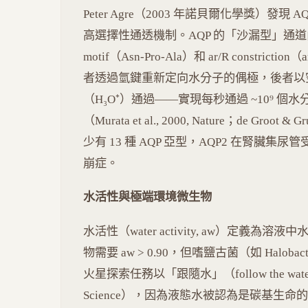
Peter Agre（2003 年諾貝爾化學獎）發現 A
高選擇性通透機制。AQP 的「沙漏型」通道
motif（Asn-Pro-Ala）和 ar/R constriction（aro
者透過氫鍵重新定向水分子的偶極，後者以
（H₃O⁺）通過——實現每秒通過 ~10⁹ 
（Murata et al., 2000, Nature；de Groot 
少有 13 種 AQP 亞型，AQP2 在腎臟集尿管受
崩症。
水活性與極端環境微生物
水活性（water activity, aw）定義
物需要 aw > 0.90，但嗜鹽古菌（如 Halobact
火星探索任務以「跟隨水」（follow the water）為
Science），因為液態水被認為是碳基生