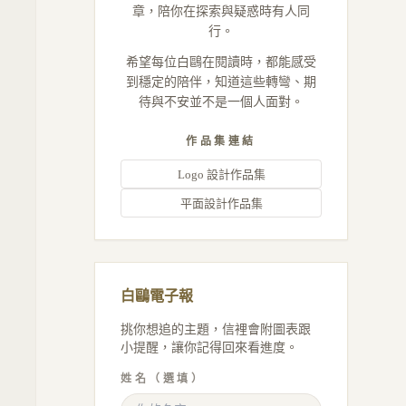
章，陪你在探索與疑惑時有人同
行。
希望每位白鷗在閱讀時，都能感受
到穩定的陪伴，知道這些轉彎、期
待與不安並不是一個人面對。
作品集連結
Logo 設計作品集
平面設計作品集
白鷗電子報
挑你想追的主題，信裡會附圖表跟
小提醒，讓你記得回來看進度。
姓名（選填）