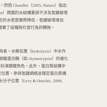
45）。然而 Chandler（2005, Nature）指出
 nm）周圍的水結構重排不涉及氫鍵破壞
）附近的水密度實際降低、氫鍵破壞增加
證實了這種跨尺度行為的轉換。
者。水解反應（hydrolysis）中水作
白酶（如 chymotrypsin）的催化
 步驟中扮演關鍵角色。此外，蛋白質結構中
常佔據特定位置，參與氫鍵網絡並穩定蛋白質構
Levy & Onuchic, 2006,