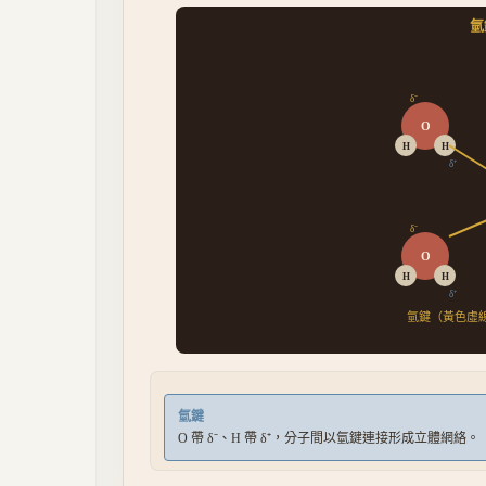
氫
δ⁻
O
H
H
δ⁺
δ⁻
O
H
H
δ⁺
氫鍵（黃色虛
氫鍵
O 帶 δ⁻、H 帶 δ⁺，分子間以氫鍵連接形成立體網絡。