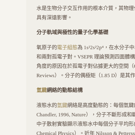
水是生物分子交互作用的根本介質，其物理
具有深遠影響。
分子軌域與極性的量子化學基礎
氧原子的
電子組態
為 1s²2s²2p⁴，在水分子
和兩對孤電子對。VSEPR 理論預測四面體構
角度的原因在於孤電子對佔據更大的空間（Gillespie &
Reviews）。分子的偶極矩（1.85 D）
氫鍵
網絡的動態結構
液態水的
氫鍵
網絡是高度動態的：每個氫鍵的平均壽
Chandler, 1996, Nature），分子
中子散射實驗顯示液態水中每個分子平均形成約 3.4
Chemical Physics）。近年 Nilsson & Petter