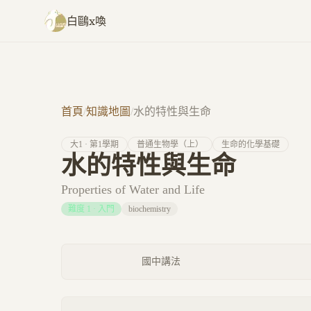
跳至主要內容
白鷗x喚
首頁
/
知識地圖
/
水的特性與生命
大
1
· 第
1
學期
普通生物學（上）
生命的化學基礎
水的特性與生命
Properties of Water and Life
難度
1
·
入門
biochemistry
國中講法