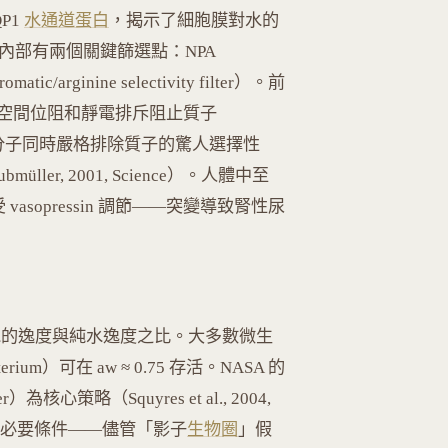
QP1
水通道蛋白
，揭示了細胞膜對水的
內部有兩個關鍵篩選點：NPA
matic/arginine selectivity filter）。前
空間位阻和靜電排斥阻止質子
個水分子同時嚴格排除質子的驚人選擇性
& Grubmüller, 2001, Science）。人體中至
 vasopressin 調節——突變導致腎性尿
為溶液中水的逸度與純水逸度之比。大多數微生
erium）可在 aw ≈ 0.75 存活。NASA 的
核心策略（Squyres et al., 2004,
命的必要條件——儘管「影子
生物圈
」假