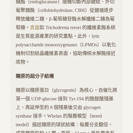
糖酶（endoglucanase）隨機切斷內部鍵結、外切
葡聚糖酶（cellobiohydrolase, CBH）從鏈端逐步
釋放纖維二糖、β-葡萄糖苷酶水解纖維二糖為葡
萄糖。
真菌
如 Trichoderma reesei 的纖維素酶系統
是生質能源產業的研究重點。此外，lytic
polysaccharide monooxygenases（LPMOs）以氧化
機制切割結晶纖維素表面，協助傳統水解酶接近
底物。
糖原的超分子結構
糖原以糖原蛋白（glycogenin）為核心，自催化將
第一個 UDP-glucose 接到 Tyr-194 的酪胺酸殘基
上，再延伸至約 8 個殘基後交由 glycogen
synthase 接手。Whelan 的階層模型（tiered
model）描述糖原的球狀結構：每層分支翻倍，