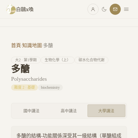
跳至主要內容
白鷗x喚
首頁
/
知識地圖
/
多醣
大
2
· 第
1
學期
生物化學（上）
碳水化合物代謝
多醣
Polysaccharides
難度
2
·
基礎
biochemistry
國中講法
高中講法
大學講法
多醣的結構-功能關係深受其一級結構（單醣組成