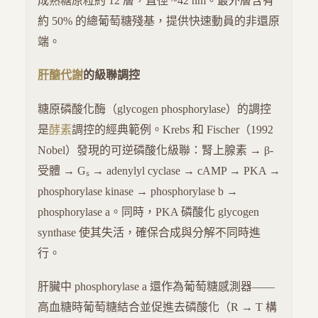
成熟糖原粒約 12 層，直徑 ~42 nm。最外層含有
約 50% 的總葡萄糖殘基，提供快速動員的非還原
端。
肝醣代謝
的級聯調控
糖原磷酸化酶（glycogen phosphorylase）的調控
是
酵素
調控的經典範例。Krebs 和 Fischer（1992
Nobel）發現的可逆磷酸化級聯：腎上腺素 → β-
受體 → Gₛ → adenylyl cyclase → cAMP → PKA →
phosphorylase kinase → phosphorylase b →
phosphorylase a。同時，PKA 磷酸化 glycogen
synthase 使其失活，確保合成與分解不同時進
行。
肝臟中 phosphorylase a 還作為葡萄糖感測器——
高血糖時葡萄糖結合並促進去磷酸化（R → T 構