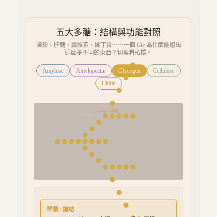
五大多醣：結構與功能對照
澱粉、肝醣、纖維素、幾丁質⋯⋯一個 Glc 為什麼能組出
這麼多不同的東西？切換看拓樸。
Amylose
Amylopectin
Glycogen
Cellulose
Chitin
Glycogen（肝醣）
α-1,4 主鏈 + α-1,6 分支
每 8-12 殘基一支（最密）
|
單體 / 鍵結