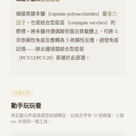
細菌莢膜多醣（capsular polysaccharides）是
毒力
因子
，也是結合型疫苗（conjugate vaccines）的
靶標。將多醣共價偶聯到蛋白質載體上，可將 T-
非依賴性免疫反應轉為 T-依賴性反應，誘發免疫
記憶——肺炎鏈球菌結合型疫苗
（PCV13/PCV20）即基於此原理。
互動工具
動手玩玩看
用互動元件直接感受這個概念，比純文字快 10 倍搞懂。三個
tier 共用同一個工具。