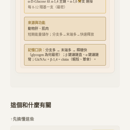
α-D-Glucose
以
α-1,4 主鏈 + α-1,6 分支
連接
每 8-12 殘基一支（最密）
來源與功能
動物肝、肌肉
短期能量儲存；分支多→末端多→快速釋放
記憶口訣：
分支多 → 末端多 → 釋糖快
（glycogen 為何最密）；β 鍵讓鏈直、α 鍵讓鏈
彎；GlcNAc + β-1,4 = chitin（蝦殼、蕈傘）。
這個和什麼有關
↑
先搞懂這些