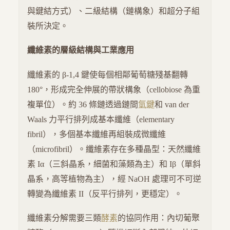
與鍵結方式）、二級結構（鏈構象）和超分子組
裝所決定。
纖維素的層級結構與工業應用
纖維素的 β-1,4 鍵使每個相鄰葡萄糖殘基翻轉
180°，形成完全伸展的帶狀構象（cellobiose 為重
複單位）。約 36 條鏈透過鏈間
氫鍵
和 van der
Waals 力平行排列成基本纖維（elementary
fibril），多個基本纖維再組裝成微纖維
（microfibril）。纖維素存在多種晶型：天然纖維
素 Iα（三斜晶系，細菌和藻類為主）和 Iβ（單斜
晶系，高等植物為主），經 NaOH 處理可不可逆
轉變為纖維素 II（反平行排列，更穩定）。
纖維素分解需要三類
酵素
的協同作用：內切葡聚