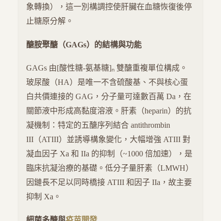
象轉換），這一別構調控使肝臟在血糖恢復後停
止糖原分解。
醣胺聚醣（GAGs）的結構與功能
GAGs 由[酸性糖-氨基糖]ₙ 雙醣重複單位構成。
玻尿酸（HA）是唯一不含硫酸基、不與核心蛋
白共價連接的 GAG，分子量可達數百萬 Da，在
關節液中形成高黏度溶液。肝素（heparin）的抗
凝機制：特定的五醣序列結合 antithrombin
III（ATIII）並誘導構象變化，大幅增強 ATIII 對
凝血因子 Xa 和 IIa 的抑制（~1000 倍加速），是
臨床抗凝治療的基礎。低分子量肝素（LMWH）
因鏈長不足以同時橋接 ATIII 和因子 IIa，故主要
抑制 Xa。
細菌多醣與
疫苗開發