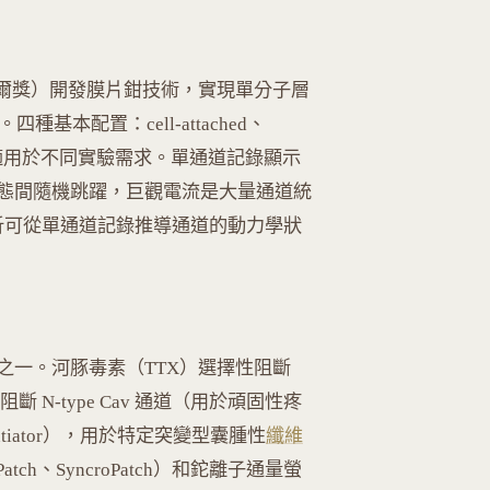
1991 年諾貝爾獎）開發膜片鉗技術，實現單分子層
四種基本配置：cell-attached、
-cell，分別適用於不同實驗需求。單通道記錄顯示
開/關狀態間隨機跳躍，巨觀電流是大量通道統
析可從單通道記錄推導通道的動力學狀
之一。河豚毒素（TTX）選擇性阻斷
GVIA 阻斷 N-type Cav 通道（用於頑固性疼
tentiator），用於特定突變型囊腫性
纖維
h、SyncroPatch）和鉈離子通量螢