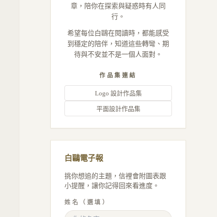
章，陪你在探索與疑惑時有人同
行。
希望每位白鷗在閱讀時，都能感受
到穩定的陪伴，知道這些轉彎、期
待與不安並不是一個人面對。
作品集連結
Logo 設計作品集
平面設計作品集
白鷗電子報
挑你想追的主題，信裡會附圖表跟
小提醒，讓你記得回來看進度。
姓名（選填）