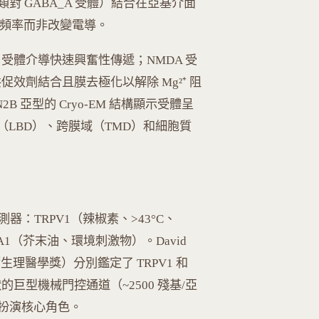
 GABA_A 受體）結合在亞基介面
放頻率而非改變電導。
A 受體介導快速興奮性傳遞；NMDA 受
rine）共促效劑結合且膜去極化以解除 Mg²⁺ 阻
N2B 亞型的 Cryo-EM 結構顯示受體呈
（LBD）、跨膜域（TMD）和細胞質
是多模態感測器：TRPV1（辣椒素、>43°C、
RPA1（芥末油、環境刺激物）。David
1 年諾貝爾生理醫學獎）分別鑑定了 TRPV1 和
草狀的巨型機械門控通道（~2500 殘基/亞
扮演核心角色。