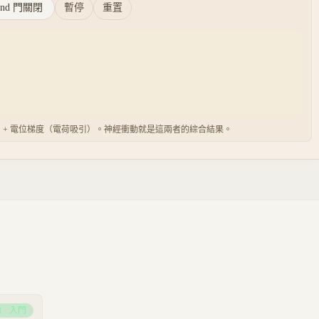
gand 門關閉
暫停
重置
）+ 電位梯度（電荷吸引）。神經衝動就是這兩者的綜合結果。
1
·
入門