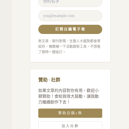
訂閱白鷗電子報
新文章、期刊新聞、生醫人才趨勢都會寄
給你，偶爾補一下活動跟新工具。不想看
了隨時一鍵退訂。
贊助 · 社群
如果文章的內容對你有用，歡迎小
額贊助！會給我很大鼓勵，讓我動
力繼續創作下去！
贊助白鷗x喚
加入社群