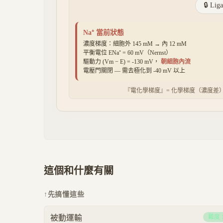
🔒 Li
Na⁺
當前狀態
濃度梯度：細胞外
145
mM → 內
12
mM
平衡電位 E
Na⁺
=
60
mV（Nernst）
驅動力 (Vm − E) =
-130
mV，
朝細胞內流
電壓門關閉 — 需去極化到 -40 mV 以上
『電化學梯度』= 化學梯度（濃度差
這個和什麼有關
↑
先搞懂這些
被動運輸
難度