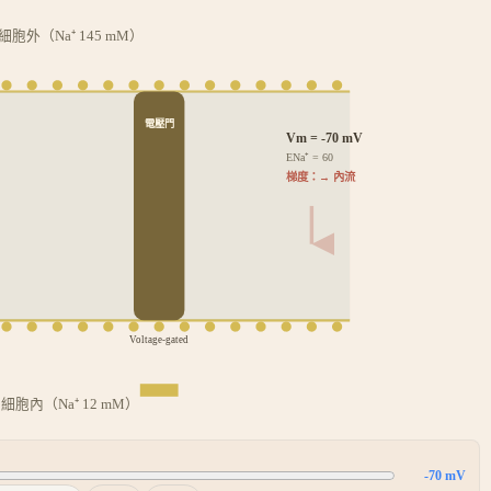
細胞外（
Na⁺
145
mM）
電壓門
Vm =
-70
mV
E
Na⁺
=
60
梯度：
→ 內流
Voltage-gated
細胞內（
Na⁺
12
mM）
-70
mV