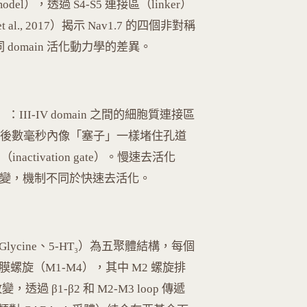
del），透過 S4-S5 連接區（linker）
al., 2017）揭示 Nav1.7 的四個非對稱
了不同 domain 活化動力學的差異。
el）：III-IV domain 之間的細胞質連接區
通道開放後數毫秒內像「塞子」一樣堵住孔道
inactivation gate）。慢速去活化
器構型改變，機制不同於快速去活化。
、Glycine、5-HT₃）為五聚體結構，每個
膜螺旋（M1-M4），其中 M2 螺旋排
 β1-β2 和 M2-M3 loop 傳遞