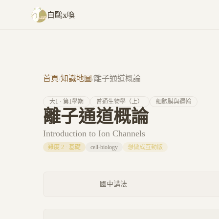
跳至主要內容
白鷗x喚
首頁
/
知識地圖
/
離子通道概論
大
1
· 第
1
學期
普通生物學（上）
細胞膜與運輸
離子通道概論
Introduction to Ion Channels
難度
2
·
基礎
cell-biology
想做成互動版
國中講法