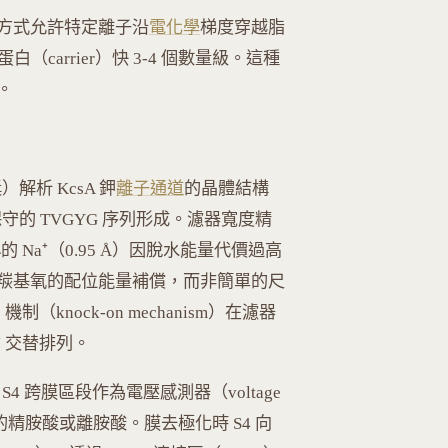
方式允許特定離子沿
電化學
梯度穿越脂
體蛋白（carrier）快 3-4 個數量級。這種
。
獎）解析 KcsA 鉀
離子通道
的晶體結構
濾器由保守的 TVGYG 序列形成。濾器寬度精
的 Na⁺（0.95 Å）因脫水能量代價過高
羰基氧的配位能量補償，而非簡單的尺
制（knock-on mechanism）在濾器
 交替排列。
 S4 跨膜區段作為電壓感測器（voltage
的精胺酸或離胺酸。膜去極化時 S4 向