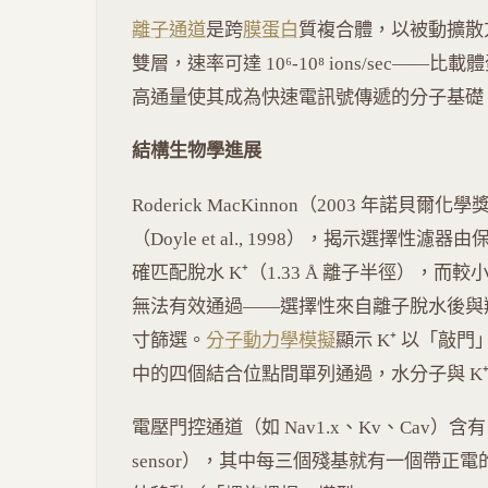
離子通道
是跨
膜蛋白
質複合體，以被動擴散
雙層，速率可達 10⁶-10⁸ ions/sec——比載
高通量使其成為快速電訊號傳遞的分子基礎
結構生物學進展
Roderick MacKinnon（2003 年諾貝爾化學
（Doyle et al., 1998），揭示選擇性
確匹配脫水 K⁺（1.33 Å 離子半徑），而較小
無法有效通過——選擇性來自離子脫水後與
寸篩選。
分子動力學模擬
顯示 K⁺ 以「敲門」機
中的四個結合位點間單列通過，水分子與 K⁺
電壓門控通道（如 Nav1.x、Kv、Cav）含有
sensor），其中每三個殘基就有一個帶正電