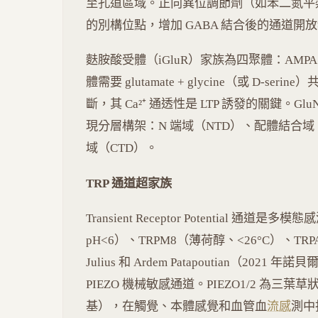
至孔道區域。正向異位調節劑（如苯二氮平類對
的別構位點，增加 GABA 結合後的通道開
麩胺酸受體（iGluR）家族為四聚體：AMP
體需要 glutamate + glycine（或 D-se
斷，其 Ca²⁺ 通透性是 LTP 誘發的關鍵。Glu
現分層構架：N 端域（NTD）、配體結合域
域（CTD）。
TRP 通道超家族
Transient Receptor Potential 通道
pH<6）、TRPM8（薄荷醇、<26°C）、T
Julius 和 Ardem Patapoutian（202
PIEZO 機械敏感通道。PIEZO1/2 為三葉
基），在觸覺、本體感覺和血管血
流感
測中