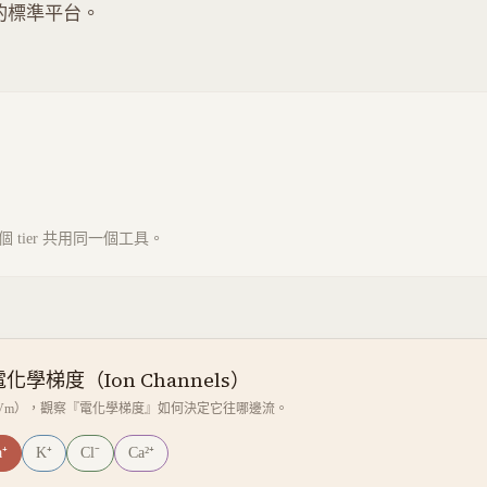
的標準平台。
tier 共用同一個工具。
學梯度（Ion Channels）
Vm），觀察『電化學梯度』如何決定它往哪邊流。
⁺
K⁺
Cl⁻
Ca²⁺