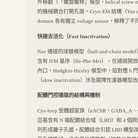
外移動（「螺旋螺桿」模型，helical screw mo
的機械耦合打開孔道。Cryo-EM 結構（Yan et 
domain 各有獨立 voltage sensor，解釋
快速去活化（Fast Inactivation）
Nav 通道的球鏈模型（ball-and-chain mod
含有 IFM 基序（Ile-Phe-Met），在
內口。Hodgkin-Huxley 模型中，這對應 h 門（
（slow inactivation）涉及選擇性濾
配體門控通道的結構與機制
Cys-loop 受體超家族（nAChR、GABA_A
亞基含有 N 端配體結合域（LBD）和 4 個跨
列形成離子孔道。配體結合引起 LBD 構型改變，透過