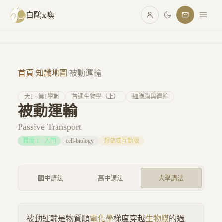
跳至主要內容
白鷗x喚
首頁
/
知識地圖
/
被動運輸
大
1
· 第
1
學期
普通生物學（上）
細胞膜與運輸
被動運輸
Passive Transport
難度
1
·
入門
cell-biology
想做成互動版
國中講法
高中講法
大學講法
被動運輸是物質順
電化學
梯度穿越
生物膜
的過