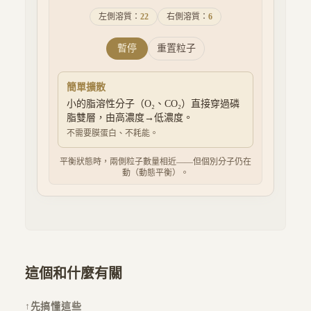
左側溶質：
22
右側溶質：
6
暫停
重置粒子
簡單擴散
小的脂溶性分子（O₂、CO₂）直接穿過磷
脂雙層，由高濃度→低濃度。
不需要膜蛋白、不耗能。
平衡狀態時，兩側粒子數量相近——但個別分子仍在
動（動態平衡）。
這個和什麼有關
↑
先搞懂這些