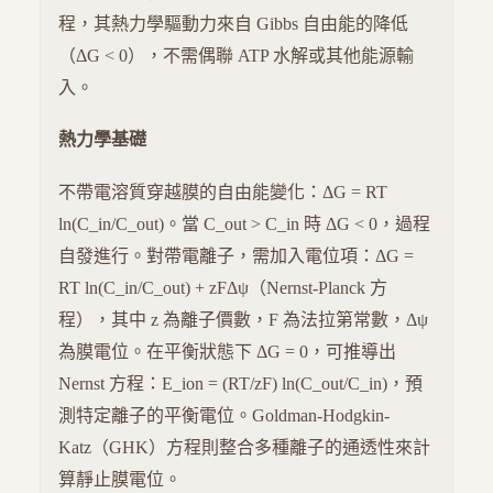
程，其熱力學驅動力來自 Gibbs 自由能的降低
（ΔG < 0），不需偶聯 ATP 水解或其他能源輸
入。
熱力學基礎
不帶電溶質穿越膜的自由能變化：ΔG = RT
ln(C_in/C_out)。當 C_out > C_in 時 ΔG < 0，過程
自發進行。對帶電離子，需加入電位項：ΔG =
RT ln(C_in/C_out) + zFΔψ（Nernst-Planck 方
程），其中 z 為離子價數，F 為法拉第常數，Δψ
為膜電位。在平衡狀態下 ΔG = 0，可推導出
Nernst 方程：E_ion = (RT/zF) ln(C_out/C_in)，預
測特定離子的平衡電位。Goldman-Hodgkin-
Katz（GHK）方程則整合多種離子的通透性來計
算靜止膜電位。