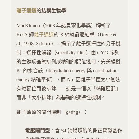
離子通道
的結構生物學
MacKinnon（2003 年諾貝爾化學獎）解析了
KcsA 鉀
離子通道
的 X 射線晶體結構（Doyle et
al., 1998, Science），揭示了離子選擇性的分子機
制：選擇性濾器（selectivity filter）由 GYG 序列
的主鏈羰基氧排列成精確的配位幾何，完美模擬
K⁺ 的水合殼（dehydration energy 與 coordination
energy 精確平衡），而 Na⁺ 因離子半徑太小無法
有效配位而被排除——這是一個以「精確匹配」
而非「大小排除」為基礎的選擇性機制。
離子通道的閘門機制（gating）：
電壓閘門型
：含 S4 跨膜螺旋的帶正電殘基作