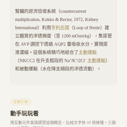
腎臟的逆流倍增系統（countercurrent
multiplication, Kokko & Rector, 1972, Kidney
International）利用
亨利氏環
（Loop of Henle）建
立髓質的滲透梯度（至 1200 mOsm/kg），集尿管
在 AVP 調控下透過 AQP2 重吸收水分，實現尿
液濃縮。這個系統精巧地結合了
主動運輸
（NKCC2 在升支粗段的 Na⁺/K⁺/2Cl⁻
主動運輸
）
和被動運輸（水在降支細段的滲透流動）。
互動工具
動手玩玩看
用互動元件直接感受這個概念，比純文字快 10 倍搞懂。三個