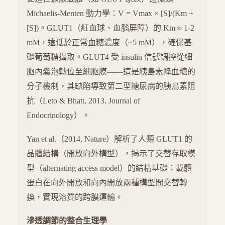
Michaelis-Menten 動力學：V = Vmax × [S]/(Km +
[S])。GLUT1（紅血球、血腦屏障）的 Km ≈ 1-2
mM，遠低於正常血糖濃度（~5 mM），確保基
礎葡萄糖攝取。GLUT4 受 insulin 信號調控從細
胞內囊泡轉位至細胞膜——這是胰島素降血糖的
分子機制，其缺陷導致第二型糖尿病的胰島素阻
抗（Leto & Bhatt, 2013, Journal of
Endocrinology）。
Yan et al.（2014, Nature）解析了人類 GLUT1 的
晶體結構（開放向外構型），揭示了交替存取模
型（alternating access model）的結構基礎：載體
蛋白在向外開放和向內開放兩種構型間交替轉
換，實現溶質的跨膜運輸。
滲透調節的整合生理學