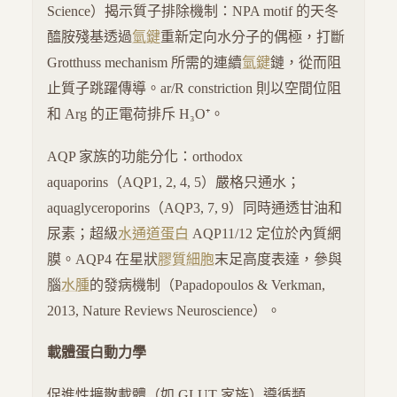
Science）揭示質子排除機制：NPA motif 的天冬
醯胺殘基透過
氫鍵
重新定向水分子的偶極，打斷
Grotthuss mechanism 所需的連續
氫鍵
鏈，從而阻
止質子跳躍傳導。ar/R constriction 則以空間位阻
和 Arg 的正電荷排斥 H₃O⁺。
AQP 家族的功能分化：orthodox
aquaporins（AQP1, 2, 4, 5）嚴格只通水；
aquaglyceroporins（AQP3, 7, 9）同時通透甘油和
尿素；超級
水通道蛋白
AQP11/12 定位於內質網
膜。AQP4 在星狀
膠質細胞
末足高度表達，參與
腦
水腫
的發病機制（Papadopoulos & Verkman,
2013, Nature Reviews Neuroscience）。
載體蛋白動力學
促進性擴散載體（如 GLUT 家族）遵循類