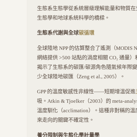
生態系生態學從系統層級理解能量和物質在
生態學和地球系統科學的橋樑。
生態系代謝與全球
碳循環
全球陸地 NPP 的估算整合了遙測（MODIS N
網絡提供 >500 站點的渦度相關 CO₂ 通量
揭示了生態系的碳匯/碳源角色隨氣候年際變異而
少全球陸地碳匯（Zeng et al., 2005）。
GPP 的溫度敏感性非線性——短期增溫促進
吸。Atkin & Tjoelker（2003）的 meta-a
溫度馴化（acclimation）。這種非對
來走向的關鍵不確定性。
養分限制與生態化學計量學