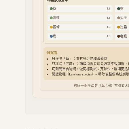
物種狀態清單
草
樹
L
1
藻類
兔子
L
1
蜜蜂
昆蟲
L
2
鳥
老鷹
L
3
試試看
只移除「草」：看有多少物種跟著倒
只移除「老鷹」：頂級掠食者消失通常不致崩盤，但可能讓下
切到簡單食物網，做同樣測試：冗餘少，崩壞更迅
關鍵物種（keystone species）= 移除後整個系統
移除一個生產者（草 / 樹）常引