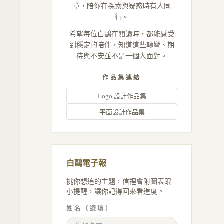
章，陪你在探索與疑惑時有人同
行。
希望每位白鷗在閱讀時，都能感受
到穩定的陪伴，知道這些轉彎、期
待與不安並不是一個人面對。
作品集連結
Logo 設計作品集
平面設計作品集
白鷗電子報
挑你想追的主題，信裡會附圖表跟
小提醒，讓你記得回來看進度。
姓名（選填）