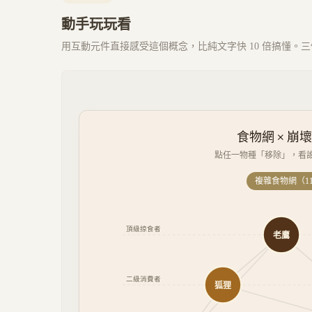
動手玩玩看
用互動元件直接感受這個概念，比純文字快 10 倍搞懂。三個 
食物網 × 崩壞模
點任一物種「移除」，看
複雜食物網（11
頂級掠食者
老鷹
二級消費者
狐狸