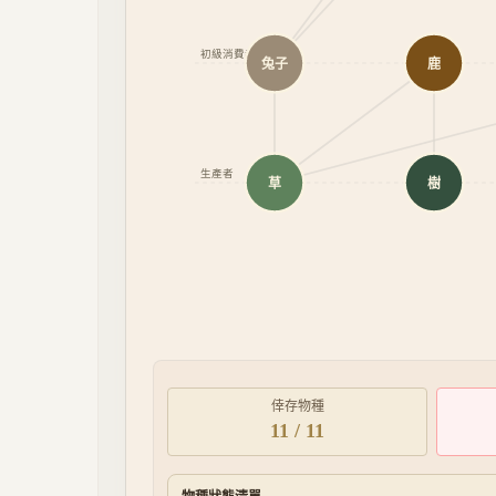
初級消費者
兔子
鹿
生產者
草
樹
倖存物種
11
/
11