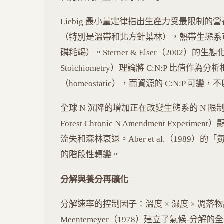
Liebig 最小量定律指出生產力受最限制的
（特別是溫帶和北方針葉林），熱帶生態系可
磷耗竭）。Sterner & Elser（2002）的生態
Stoichiometry）理論將 C:N:P 比值作
（homeostatic），而資源的 C:N:P 
全球 N 沉降的增加正在改變生態系的 N 限制格
Forest Chronic N Amendment Exp
流失和森林衰退。Aber et al.（1989）
的階段性轉變。
分解與養分再礦化
分解速率的控制因子：溫度 × 濕度 × 凋落
Meentemeyer（1978）建立了氣候-分