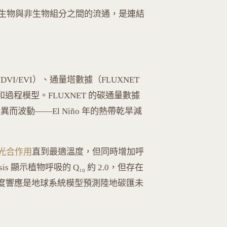
生物與非生物組分之間的流通，是連結
DVI/EVI）、通量塔數據（FLUXNET
）和過程模型。FLUXNET 的碳通量數據
波動——El Niño 年的熱帶乾旱減
光合作用
直到最適溫度，但同時增加呼
nalysis 顯示植物呼吸的 Q₁₀ 約 2.0，但存在
稱的溫度響應是地球系統模型預測陸地碳匯未