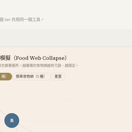
tier 共用同一個工具。
擬（Food Web Collapse）
誰也跟著餓死。越複雜的食物網越有冗餘、越穩定。
 種）
簡單食物網（5 種）
重置
鳥