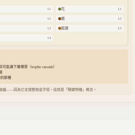
花
L
1
L
1
鹿
L
2
L
2
狐狸
L
2
L
3
L
4
層爆發（trophic cascade）
速
崩壞的那種
發大崩盤——因為它支撐整個金字塔。這就是「關鍵物種」概念。