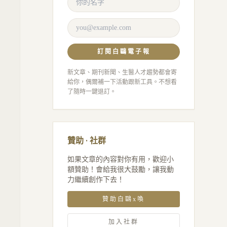
訂閱白鷗電子報
新文章、期刊新聞、生醫人才趨勢都會寄
給你，偶爾補一下活動跟新工具。不想看
了隨時一鍵退訂。
贊助 · 社群
如果文章的內容對你有用，歡迎小
額贊助！會給我很大鼓勵，讓我動
力繼續創作下去！
贊助白鷗x喚
加入社群