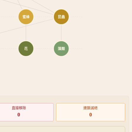
蜜蜂
昆蟲
花
藻類
直接移除
連鎖滅絕
0
0