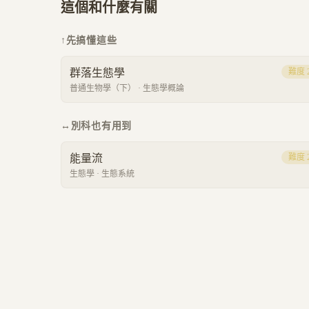
這個和什麼有關
↑
先搞懂這些
群落生態學
難度
普通生物學（下）
·
生態學概論
↔
別科也有用到
能量流
難度
生態學
·
生態系統