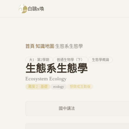
跳至主要內容
白鷗x喚
首頁
/
知識地圖
/
生態系生態學
大
1
· 第
2
學期
普通生物學（下）
生態學概論
生態系生態學
Ecosystem Ecology
難度
2
·
基礎
ecology
想做成互動版
國中講法