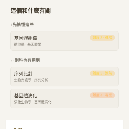
這個和什麼有關
↑
先搞懂這些
基因體組織
難度
3
·
進階
遺傳學
·
基因體學
↔
別科也有用到
序列比對
難度
3
·
進階
生物資訊學
·
序列分析
基因體演化
難度
4
·
專業
演化生物學
·
基因體演化