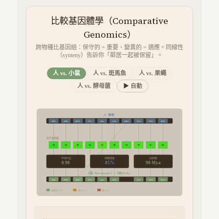
比較基因體學（Comparative
Genomics）
跨物種比基因組：保守的 = 重要、變異的 = 適應。同線性
（synteny）告訴你「鄰居一起被保留」。
人 vs.
小鼠
人 vs.
斑馬魚
人 vs.
果蠅
人 vs.
酵母菌
▶ 自動
人（參考）
HOX1
MYOD
BRCA1
TP53
SOX2
PAX6
FOXP2
OCT4
WNT3
BMP4
保守度熱圖
95
92
88
94
85
90
93
87
91
89
平均保守度
同線性保留
分歧時間
0.90
85
%
90
Mya
小鼠
（
） — 分歧
Mus musculus
90
Mya
HOX1
MYOD
BRCA1
FOXP2
TP53
SOX2
PAX6
OCT4
WNT3
BMP4
高保守(>70%)
中(40-70%)
低(<40%)