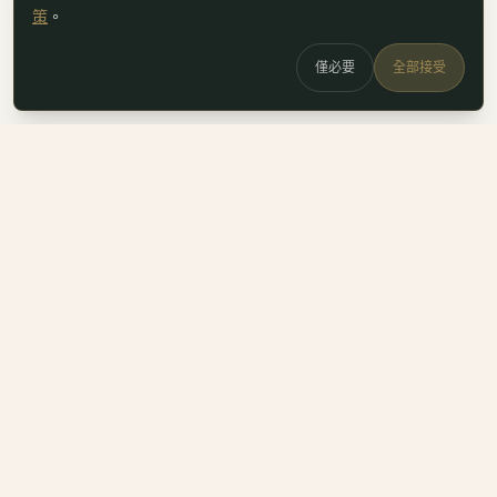
策
。
僅必要
全部接受
白鷗
x
喚
DailyBioJuan — Juan's field notes
我是 Juan。這裡是我寫的生醫職涯筆記、整理的生科概念，跟
一些自己當時很想要但找不到的工具。
Instagram
LinkedIn
Email