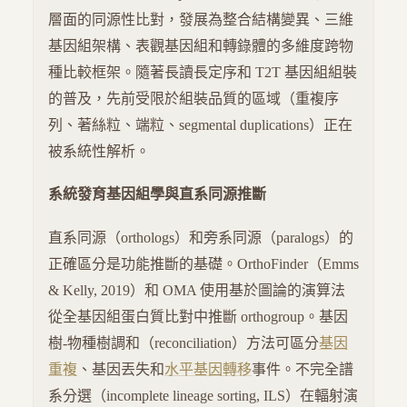
層面的同源性比對，發展為整合結構變異、三維
基因組架構、表觀基因組和轉錄體的多維度跨物
種比較框架。隨著長讀長定序和 T2T 基因組組裝
的普及，先前受限於組裝品質的區域（重複序
列、著絲粒、端粒、segmental duplications）正在
被系統性解析。
系統發育基因組學與直系同源推斷
直系同源（orthologs）和旁系同源（paralogs）的
正確區分是功能推斷的基礎。OrthoFinder（Emms
& Kelly, 2019）和 OMA 使用基於圖論的演算法
從全基因組蛋白質比對中推斷 orthogroup。基因
樹-物種樹調和（reconciliation）方法可區分
基因
重複
、基因丟失和
水平基因轉移
事件。不完全譜
系分選（incomplete lineage sorting, ILS）在輻射演