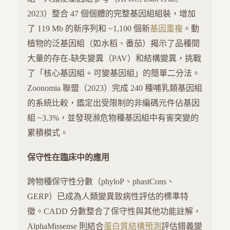
2023）整合 47 個個體的完整基因組組裝，增加
了 119 Mb 的新序列和 ~1,100 個新
基因重複
。動
植物的泛基因組（如水稻、番茄）揭示了品種間
大量的存在-缺失變異（PAV）和結構變異，挑戰
了「核心基因組 + 可變基因組」的簡單二分法。
Zoonomia 聯盟（2023）完成 240 種哺乳類基因組
的系統比較，鑑定出受限制的非編碼元件佔基因
組 ~3.3%，並發現瀕危物種基因組中有害突變的
累積模式。
保守性在臨床中的應用
跨物種保守性分數（phyloP、phastCons、
GERP）已成為人類變異致病性評估的標準特
徵。CADD 分數整合了保守性與其他功能註解，
AlphaMissense 則結合
蛋白質結構預測
評估錯義變