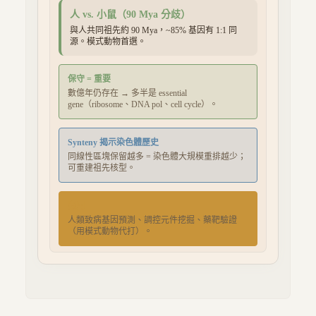
人 vs.
小鼠
（
90
Mya 分歧）
與人共同祖先約 90 Mya，~85% 基因有 1:1 同
源。模式動物首選。
保守 = 重要
數億年仍存在 → 多半是 essential
gene（ribosome、DNA pol、cell cycle）。
Synteny 揭示染色體歷史
同線性區塊保留越多 = 染色體大規模重排越少；
可重建祖先核型。
應用
人類致病基因預測、調控元件挖掘、藥靶驗證
（用模式動物代打）。