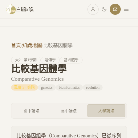
跳至主要內容
白鷗x喚
首頁
/
知識地圖
/
比較基因體學
大
2
· 第
1
學期
遺傳學
基因體學
比較基因體學
Comparative Genomics
難度
3
·
進階
genetics
bioinformatics
evolution
國中講法
高中講法
大學講法
比較基因組學（Comparative Genomics）已從序列