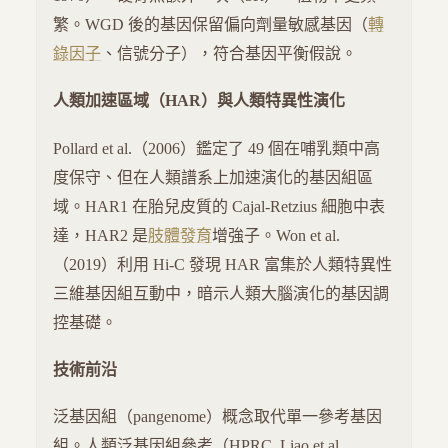
繁。WGD 後的基因保留偏向劑量敏感基因（
轉
錄因子
、信號分子），符合基因平衡假說。
人類加速區域（HAR）與人類特異性演化
Pollard et al.（2006）鑑定了 49 個在哺乳類中高
度保守、但在人類譜系上加速演化的基因組區
域。HAR1 在胎兒皮質的 Cajal-Retzius 細胞中表
達，HAR2 是
肢體發育
增強子。Won et al.
（2019）利用 Hi-C 發現 HAR 富集於人類特異性
三維基因組互動中，暗示人類大腦演化的基因調
控基礎。
技術前沿
泛基因組（pangenome）概念取代單一參考基因
組。人類泛基因組參考（HPRC, Liao et al.,