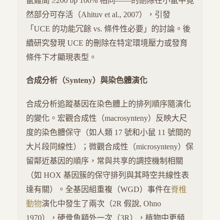
鼠雞間 ≥200 bp 100% 相同——的刪除在小鼠中竟
然部分可存活（Ahituv et al., 2007），引發
「UCE 的功能冗餘 vs. 條件性必要」的討論。後
續研究發現 UCE 的刪除在特定環境壓力或發育
條件下才顯現表型。
合成分析（Synteny）與染色體演化
合成分析追蹤基因在染色體上的排列順序隨演化
的變化。宏觀合成性（macrosynteny）反映大尺
度的染色體保守（如人類 17 號和小鼠 11 號間的
大片段同線性）；微觀合成性（microsynteny）保
留鄰近基因的順序，常與共享的調控機制相關
（如 HOX 基因簇的保守排列與其時空共線性表
達有關）。全基因組重複（WGD）事件在
脊椎
動物
演化中發生了兩次（2R 假說, Ohno
1970），硬骨魚額外一次（3R），植物中更頻