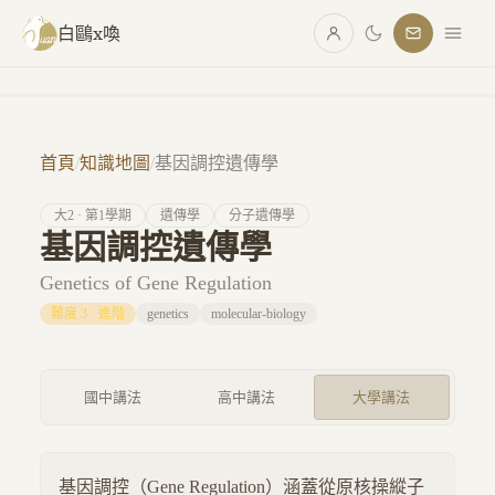
跳至主要內容
白鷗x喚
首頁
/
知識地圖
/
基因調控遺傳學
大
2
· 第
1
學期
遺傳學
分子遺傳學
基因調控遺傳學
Genetics of Gene Regulation
難度
3
·
進階
genetics
molecular-biology
國中講法
高中講法
大學講法
基因調控（Gene Regulation）涵蓋從原核操縱子