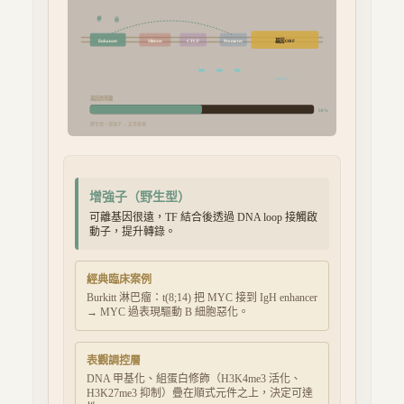
基因 ORF
Enhancer
Silencer
CTCF
Promoter
mRNA →
基因表現量
50
%
野生型
增強子
正常表現
×
→
增強子
（
野生型
）
可離基因很遠，TF 結合後透過 DNA loop 接觸啟
動子，提升轉錄。
經典臨床案例
Burkitt 淋巴瘤：t(8;14) 把 MYC 接到 IgH enhancer
→ MYC 過表現驅動 B 細胞惡化。
表觀調控層
DNA 甲基化、組蛋白修飾（H3K4me3 活化、
H3K27me3 抑制）疊在順式元件之上，決定可達