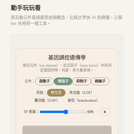
動手玩玩看
用互動元件直接感受這個概念，比純文字快 10 倍搞懂。三個
tier 共用同一個工具。
基因調控遺傳學
順式元件（cis-element）+ 反式因子（trans-factor）共同決
定基因何時、何處、多大量表現。
元件：
啟動子
增強子
抑制子
絕緣子
突變：
野生型
失功能（LOF）
獲功能（GOF）
易位（translocation）
TF 密度：
60
%
⏸