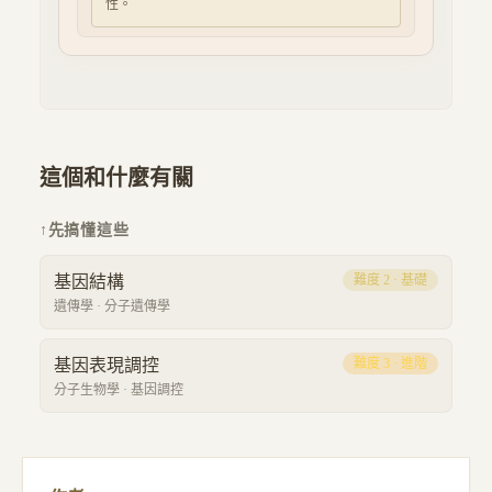
性。
這個和什麼有關
↑
先搞懂這些
基因結構
難度
2
·
基礎
遺傳學
·
分子遺傳學
基因表現調控
難度
3
·
進階
分子生物學
·
基因調控