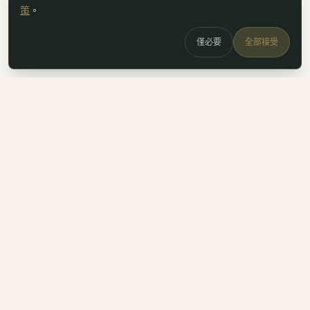
策
。
僅必要
全部接受
白鷗
x
喚
DailyBioJuan — Juan's field notes
我是 Juan。這裡是我寫的生醫職涯筆記、整理的生科概念，跟
一些自己當時很想要但找不到的工具。
Instagram
LinkedIn
Email