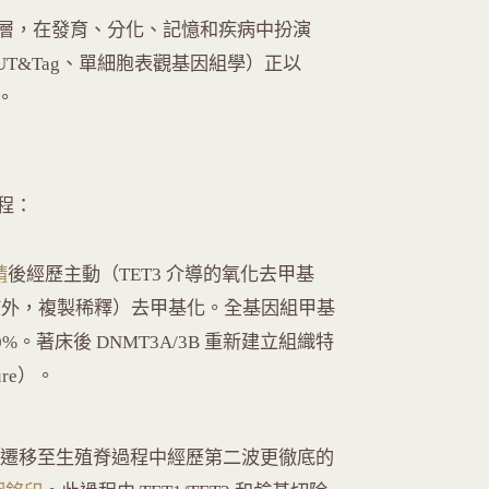
層，在發育、分化、記憶和疾病中扮演
CUT&Tag、單細胞表觀基因組學）正以
。
程：
精
後經歷主動（TET3 介導的氧化去甲基
在核外，複製稀釋）去甲基化。全基因組甲基
0%。著床後 DNMT3A/3B 重新建立組織特
ture）。
 在遷移至生殖脊過程中經歷第二波更徹底的