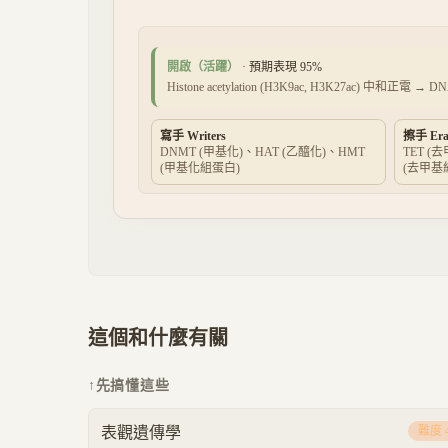
開啟（活躍）
· 預期表現
95
%
Histone acetylation (H3K9ac, H3K27ac) 中和
寫手 Writers
擦手 Era
DNMT (甲基化)、HAT (乙醯化)、HMT
TET (
(甲基化組蛋白)
(去甲基
這個和什麼有關
↑
先搞懂這些
表觀遺傳學
難度