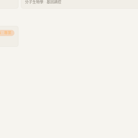
分子生物學
·
基因調控
4
·
專業