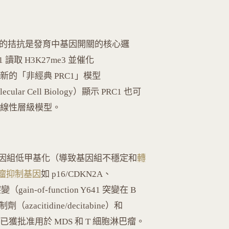
OMPASS）的拮抗是發育中基因開關的核心邏
1 讀取 H3K27me3 並催化
最新的「非經典 PRC1」模型
 Molecular Cell Biology）顯示 PRC1 也可
統的線性層級模型。
因組低甲基化（導致基因組不穩定和
轉
瘤抑制基因
如 p16/CDKN2A、
n-of-function Y641 突變在 B
citidine/decitabine）和
in）——已獲批准用於 MDS 和 T 細胞淋巴瘤。