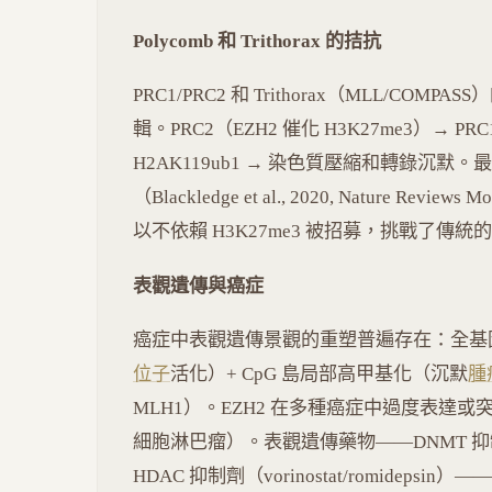
Polycomb 和 Trithorax 的拮抗
PRC1/PRC2 和 Trithorax（MLL/C
輯。PRC2（EZH2 催化 H3K27me3）→ PRC
H2AK119ub1 → 染色質壓縮和轉錄沉默。
（Blackledge et al., 2020, Nature Reviews
以不依賴 H3K27me3 被招募，挑戰了傳
表觀遺傳與癌症
癌症中表觀遺傳景觀的重塑普遍存在：全基
位子
活化）+ CpG 島局部高甲基化（沉默
腫
MLH1）。EZH2 在多種癌症中過度表達或突變（gai
細胞淋巴瘤）。表觀遺傳藥物——DNMT 抑制劑（aza
HDAC 抑制劑（vorinostat/romideps