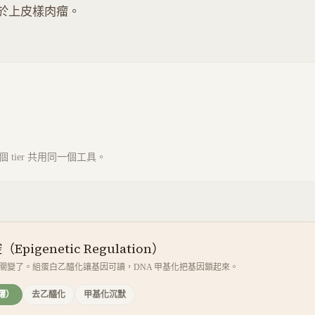
年獲批用於上皮樣肉瘤。
tier 共用同一個工具。
igenetic Regulation）
開關變了。組蛋白乙醯化讓基因可讀，DNA 甲基化把基因鎖起來。
躍）
去乙醯化
甲基化沉默