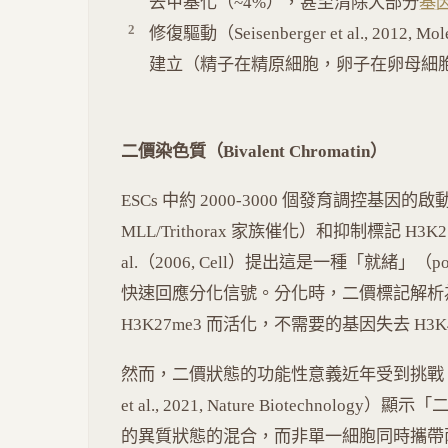
去甲基化（~4%），甚至清除大部分
基
修復驅動（Seisenberger et al., 201
建立（精子在精原細胞，卵子在卵母細
二價染色質（Bivalent Chromatin）
ESCs 中約 2000-3000 個發育調控基因
MLL/Trithorax 家族催化）和抑制標記 H3K27m
al.（2006, Cell）提出這是一種「就緒」
快速回應分化信號。分化時，二價標記解析
H3K27me3 而活化，不需要的基因失去 H3
然而，二價狀態的功能性意義近年受到挑戰。單細胞 
et al., 2021, Nature Biotechn
的異質狀態的混合，而非單一細胞同時攜帶