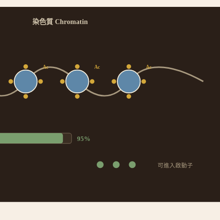
染色質 Chromatin
Ac
Ac
Ac
95
%
可進入啟動子