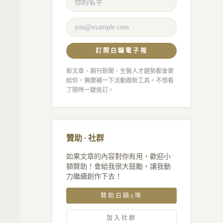
訂閱白鷗電子報
新文章、期刊新聞、生醫人才趨勢都會寄
給你，偶爾補一下活動跟新工具。不想看
了隨時一鍵退訂。
贊助 · 社群
如果文章的內容對你有用，歡迎小
額贊助！會給我很大鼓勵，讓我動
力繼續創作下去！
贊助白鷗x喚
加入社群