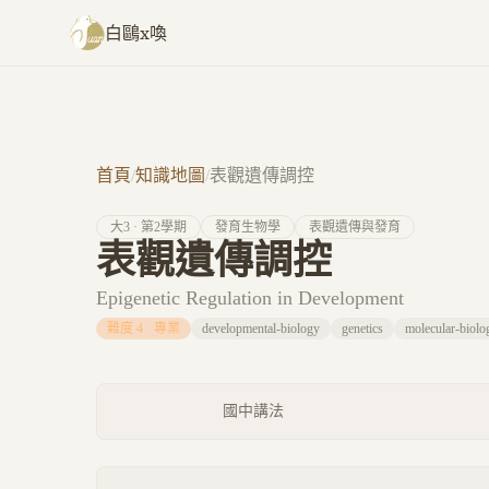
跳至主要內容
白鷗x喚
首頁
/
知識地圖
/
表觀遺傳調控
大
3
· 第
2
學期
發育生物學
表觀遺傳與發育
表觀遺傳調控
Epigenetic Regulation in Development
難度
4
·
專業
developmental-biology
genetics
molecular-biolo
國中講法