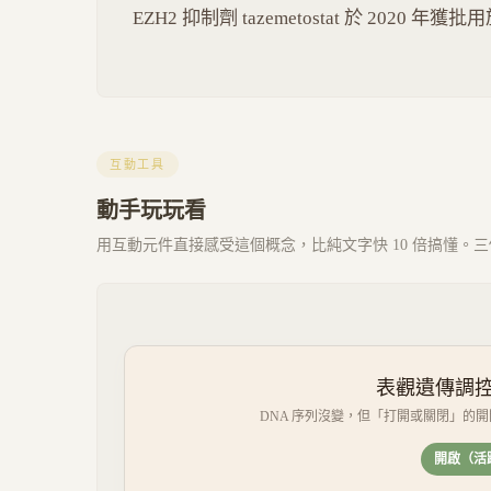
EZH2 抑制劑 tazemetostat 於 2020 
互動工具
動手玩玩看
用互動元件直接感受這個概念，比純文字快 10 倍搞懂。三個 
表觀遺傳調控（Ep
DNA 序列沒變，但「打開或關閉」的
開啟（活