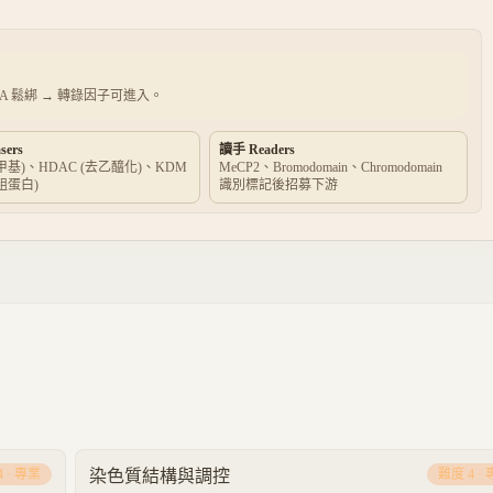
正電 → DNA 鬆綁 → 轉錄因子可進入。
sers
讀手 Readers
去甲基)、HDAC (去乙醯化)、KDM
MeCP2、Bromodomain、Chromodomain
組蛋白)
識別標記後招募下游
4
·
專業
染色質結構與調控
難度
4
·