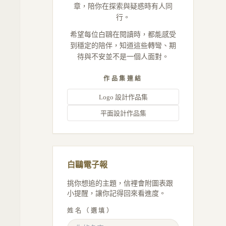
章，陪你在探索與疑惑時有人同
行。
希望每位白鷗在閱讀時，都能感受
到穩定的陪伴，知道這些轉彎、期
待與不安並不是一個人面對。
作品集連結
Logo 設計作品集
平面設計作品集
白鷗電子報
挑你想追的主題，信裡會附圖表跟
小提醒，讓你記得回來看進度。
姓名（選填）