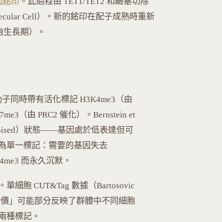
因銘印
。此過程由 TET1/TET2 和鹼基切除
2, Molecular Cell）。新的銘印在配子成熟時重新
胞生長期）。
的啟動子同時帶有活化標記 H3K4me3（由
e3（由 PRC2 催化）。Bernstein et
（poised）狀態——基因處於低表達但可
為單一標記：需要的基因失去
K4me3 而永久沉默。
CUT&Tag 數據（Bartosovic
ology）顯示「二價」可能部分反映了群體中不同細胞
兩種標記。