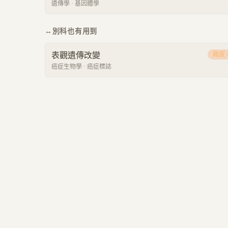
遺傳學
·
基因體學
↔
別科也有用到
表觀遺傳改變
難度
癌症生物學
·
癌症標誌