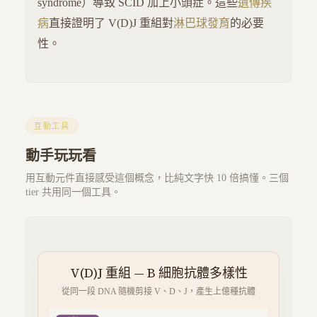
syndrome）導致 SCID 加上小頭症。這些
遺傳疾
病
直接證明了 V(D)J 重組對
淋巴球發育
的必要
性。
互動工具
動手玩玩看
用互動元件直接感受這個概念，比純文字快 10 倍搞懂。三個
tier 共用同一個工具。
V(D)J 重組 — B 細胞抗體多樣性
從同一段 DNA 隨機剪接 V、D、J，產生上億種抗體