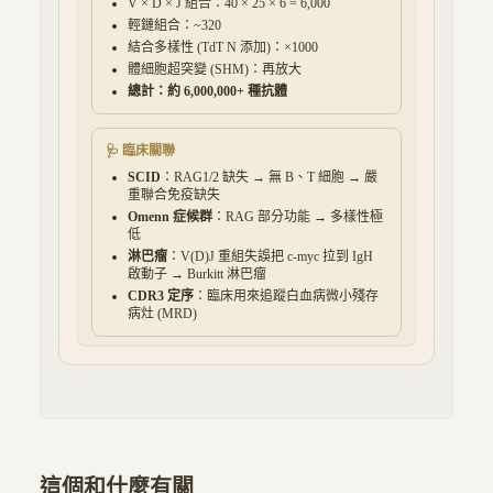
V × D × J 組合：40 × 25 × 6 = 6,000
輕鏈組合：~320
結合多樣性 (TdT N 添加)：×1000
體細胞超突變 (SHM)：再放大
總計：約
6,000,000
+ 種抗體
🩺 臨床關聯
SCID
：RAG1/2 缺失 → 無 B、T 細胞 → 嚴
重聯合免疫缺失
Omenn 症候群
：RAG 部分功能 → 多樣性極
低
淋巴瘤
：V(D)J 重組失誤把 c-myc 拉到 IgH
啟動子 → Burkitt 淋巴瘤
CDR3 定序
：臨床用來追蹤白血病微小殘存
病灶 (MRD)
這個和什麼有關