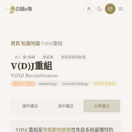
跳至主要內容
白鷗x喚
首頁
/
知識地圖
/
V(D)J重組
大
3
· 第
1
學期
免疫學
免疫發育與耐受
V(D)J重組
V(D)J Recombination
難度
4
·
專業
immunology
molecular-biology
想做成互動版
國中講法
高中講法
大學講法
V(D)J 重組是
脊椎動物
適應
性免疫系統最獨特的