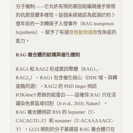
分子機制——它允許有限的基因組編碼幾乎無限
的抗原受體多樣性。這個系統被認為起源於約 5
億年前的一次轉座子入侵事件（RAG transposon
hypothesis），賦予了有頜
脊椎動物
適應
性免疫的
能力。
RAG 複合體的結構與催化機制
RAG1 和 RAG2 形成異四聚體（RAG1₂-
RAG2₂），RAG1 包含催化核心（DDE 域，與轉
座酶同源），RAG2 的 PHD finger 辨認
H3K4me3 修飾的組蛋白——這確保 RAG 只在活
躍染色質區域切割（Ji et al., 2010, Nature）。
RAG 複合體辨認 RSS 的 heptamer（5'-
CACAGTG-3'）和 nonamer（5'-ACAAAAACC-
3'），12/23 規則的分子基礎是 RAG 複合體只在