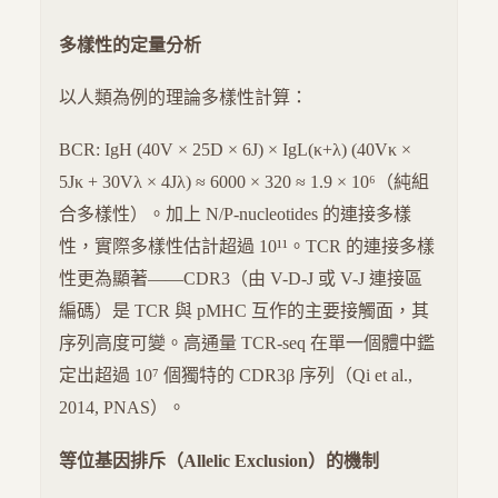
多樣性的定量分析
以人類為例的理論多樣性計算：
BCR: IgH (40V × 25D × 6J) × IgL(κ+λ) (40Vκ ×
5Jκ + 30Vλ × 4Jλ) ≈ 6000 × 320 ≈ 1.9 × 10⁶（純組
合多樣性）。加上 N/P-nucleotides 的連接多樣
性，實際多樣性估計超過 10¹¹。TCR 的連接多樣
性更為顯著——CDR3（由 V-D-J 或 V-J 連接區
編碼）是 TCR 與 pMHC 互作的主要接觸面，其
序列高度可變。高通量 TCR-seq 在單一個體中鑑
定出超過 10⁷ 個獨特的 CDR3β 序列（Qi et al.,
2014, PNAS）。
等位基因排斥（Allelic Exclusion）的機制