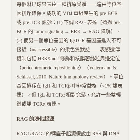
每個淋巴球只表達一種抗原受體——這由等位基
因排斥確保。成功的 VDJ 重組產生的 pre-BCR
或 pre-TCR 訊號：(1) 下調 RAG 表達（透過 pre-
BCR 的 tonic signaling → ERK → RAG 降解），
(2) 使另一個等位基因的 Ig/TCR 基因座進入不可
接近（inaccessible）的染色質狀態——表觀遺傳
機制包括 H3K9me2 修飾和核膜著絲粒周邊定位
（pericentromeric repositioning）（Vettermann &
Schlissel, 2010, Nature Immunology review）。等位
基因排斥在 IgH 和 TCRβ 中非常嚴格（<1% 雙表
達），但 IgL 和 TCRα 相對寬鬆，允許一些雙輕
鏈或雙 TCRα 表達。
RAG 的演化起源
RAG1/RAG2 的轉座子起源假說由 RSS 與 DNA