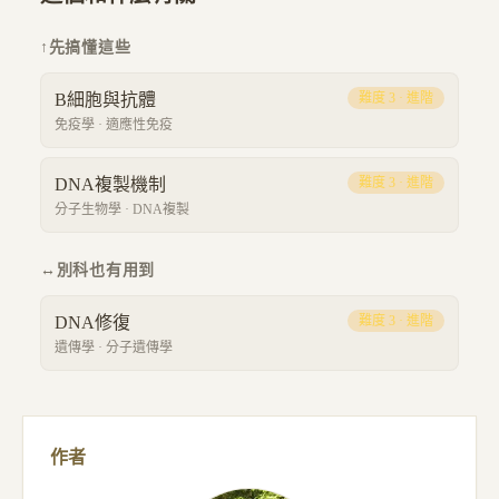
↑
先搞懂這些
B細胞與抗體
難度
3
·
進階
免疫學
·
適應性免疫
DNA複製機制
難度
3
·
進階
分子生物學
·
DNA複製
↔
別科也有用到
DNA修復
難度
3
·
進階
遺傳學
·
分子遺傳學
作者