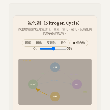
氮代謝（Nitrogen Cycle）
微生物驅動的全球氮循環：固氮、氨化、硝化、反硝化共
同維持氮的進出。
固氮
硝化
反硝化
氨化
⏸ 停自動
O₂：
50
%
O₂ 環境：
微氧
N₂ 大氣
固氮
反硝化（缺氧）
硝化（O₂ 需求）
NH₃/NH₄⁺
NO₃⁻
植物吸收
氨化
有機氮