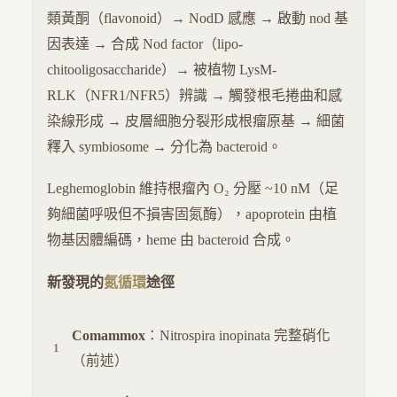
類黃酮（flavonoid）→ NodD 感應 → 啟動 nod 基
因表達 → 合成 Nod factor（lipo-
chitooligosaccharide）→ 被植物 LysM-
RLK（NFR1/NFR5）辨識 → 觸發根毛捲曲和感
染線形成 → 皮層細胞分裂形成根瘤原基 → 細菌
釋入 symbiosome → 分化為 bacteroid。
Leghemoglobin 維持根瘤內 O₂ 分壓 ~10 nM（足
夠細菌呼吸但不損害固氮酶），apoprotein 由植
物基因體編碼，heme 由 bacteroid 合成。
新發現的
氮循環
途徑
Comammox
：Nitrospira inopinata 完整硝化
（前述）