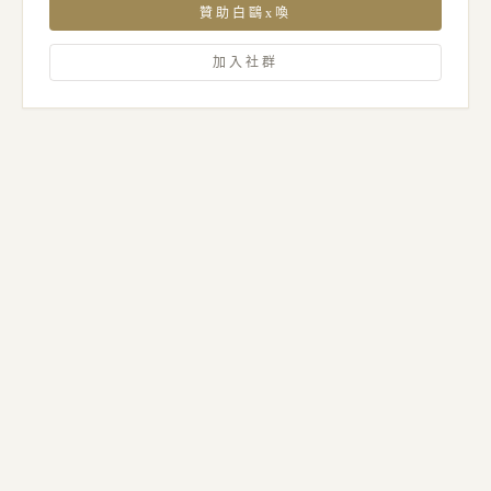
贊助白鷗x喚
加入社群