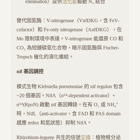
elimination）提供
活化能
驅動 N₂ 結合
替代固氮酶：V-nitrogenase（VnfDKG，含 FeV-
cofactor）和 Fe-only nitrogenase（AnfDKG），在
Mo 限制環境中表達。V-nitrogenase 能還原 CO 和
CO₂ 為短鏈碳氫化合物，暗示固氮酶與 Fischer-
Tropsch 催化的演化連結。
nif 基因調控
模式生物 Klebsiella pneumoniae 的 nif regulon 包含
~20 個基因。NifA（σ⁵⁴-dependent activator）+
σ⁵⁴(RpoN) 啟動 nif 基因轉錄。在有 O₂ 或 NH₄⁺
時，NifL（anti-activator，含 FAD 和 PAS domain
感應 redox 和氮狀態）抑制 NifA。
Rhizobium-legume 共生的信號
交換
：植物根分泌