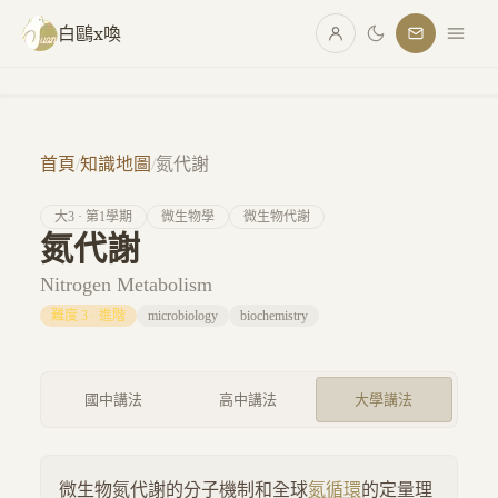
跳至主要內容
白鷗x喚
首頁
/
知識地圖
/
氮代謝
大
3
· 第
1
學期
微生物學
微生物代謝
氮代謝
Nitrogen Metabolism
難度
3
·
進階
microbiology
biochemistry
國中講法
高中講法
大學講法
微生物氮代謝的分子機制和全球
氮循環
的定量理