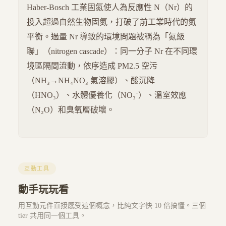
Haber-Bosch 工業固氮使人為反應性 N（Nr）的
投入超過自然生物固氮，打破了前工業時代的氮
平衡。過量 Nr 導致的環境問題被稱為「氮級
聯」（nitrogen cascade）：同一分子 Nr 在不同環
境區隔間流動，依序造成 PM2.5 空污
（NH₃→NH₄NO₃ 氣溶膠）、酸沉降
（HNO₃）、水體優養化（NO₃⁻）、溫室效應
（N₂O）和臭氧層破壞。
互動工具
動手玩玩看
用互動元件直接感受這個概念，比純文字快 10 倍搞懂。三個
tier 共用同一個工具。