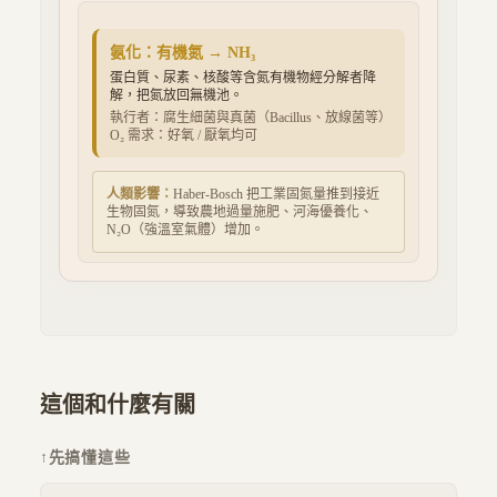
氨化
：
有機氮 → NH₃
蛋白質、尿素、核酸等含氮有機物經分解者降
解，把氮放回無機池。
執行者：
腐生細菌與真菌（Bacillus、放線菌等）
O₂ 需求：
好氧 / 厭氧均可
人類影響：
Haber-Bosch 把工業固氮量推到接近
生物固氮，導致農地過量施肥、河海優養化、
N₂O（強溫室氣體）增加。
這個和什麼有關
↑
先搞懂這些