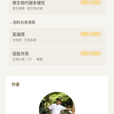
微生物代謝多樣性
難度
3
·
進階
微生物學
·
微生物代謝
↔
別科也有用到
氮循環
難度
3
·
進階
生態學
·
生態系統
固氮作用
難度
3
·
進階
生物化學（下）
·
專題
作者