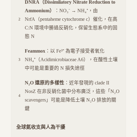
DNRA（Dissimilatory Nitrate Reduction to
Ammonium）
：NO₃⁻ → NH₄⁺，由
NrfA（pentaheme cytochrome c）催化，在高
C:N 環境中勝過反硝化，保留生態系中的固
態 N
Feammox
：以 Fe³⁺ 為電子接受者氧化
NH₄⁺（Acidimicrobiaceae A6），在酸性土壤
中可能是重要的 N 損失途徑
N₂O 還原的多樣性
：近年發現的 clade II
NosZ 在非反硝化菌中分布廣泛，這些「N₂O
scavengers」可能是降低土壤 N₂O 排放的關
鍵
全球氮收支與人為干擾