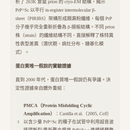
析了 263K 倉鼠 prion 的 cryo-EM 結構，揭示
PrP^Sc 以平行 in-register intermolecular β-
sheet（PIRIBS）架構形成類澱粉纖維，每個 PrP
分子幾乎完全重新折疊為 β-摺板結構。不同 prion
株（strain）的纖維結構不同，直接解釋了株特異
性表型差異（潛伏期、病灶分布、糖基化模
式）。
蛋白質唯一假說的實驗證據
直到 2000 年代，蛋白質唯一假說仍有爭議。決
定性證據來自體外重組：
PMCA（Protein Misfolding Cyclic
Amplification）
：Castilla et al.（2005,
Cell
）
以含少量 PrP^Sc 的種子在試管中利用超音波
循環斷裂/重新聚合擴增 PrP^Sc，連續稀釋數