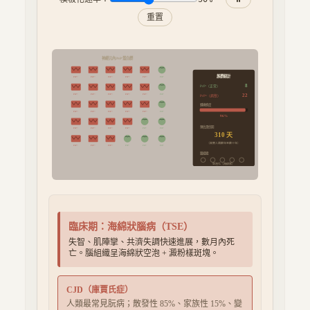
重置
神經元內 PrP 蛋白群
族群統計
PrPˢᶜ
PrPˢᶜ
PrPˢᶜ
PrPˢᶜ
PrPˢᶜ
PrPᶜ
8
PrPᶜ（正常）
22
PrPˢᶜ
PrPˢᶜ
PrPˢᶜ
PrPˢᶜ
PrPˢᶜ
PrPᶜ
PrPˢᶜ（病態）
轉換進度
PrPˢᶜ
PrPˢᶜ
PrPˢᶜ
PrPˢᶜ
PrPˢᶜ
PrPᶜ
97
%
預估潛伏期
PrPˢᶜ
PrPˢᶜ
PrPˢᶜ
PrPˢᶜ
PrPᶜ
PrPᶜ
310
天
（真實人類數年至數十年）
PrPˢᶜ
PrPˢᶜ
PrPˢᶜ
PrPᶜ
PrPᶜ
PrPᶜ
腦組織
空泡化（海綿狀）
臨床期：海綿狀腦病（TSE）
失智、肌陣攣、共濟失調快速進展，數月內死
亡。腦組織呈海綿狀空泡 + 澱粉樣斑塊。
CJD（庫賈氏症）
人類最常見朊病；散發性 85%、家族性 15%、變