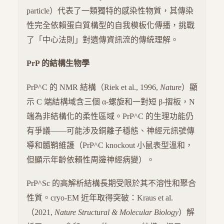
particle）代表了一類獨特的感染性物質，其傳染
性完全依賴蛋白質構型的自我模板化傳播，挑戰
了「中心法則」對遺傳資訊流的傳統理解。
PrP 的結構生物學
PrP^C 的 NMR 結構（Riek et al., 1996,
Nature
）顯
示 C 端結構域含三個 α-螺旋和一對短 β-摺板，N
端為非結構化的柔性區域。PrP^C 的生理功能仍
有爭議——可能涉及銅離子穩態、神經元訊號傳
導和髓鞘維護（PrP^C knockout 小鼠表型溫和，
但顯示年齡依賴性周邊神經病變）。
PrP^Sc 的高解析結構長期受限於其不溶性和聚合
性質。cryo-EM 近年取得突破：Kraus et al.
（2021,
Nature Structural & Molecular Biology
）解