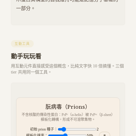
一部分。
互動工具
動手玩玩看
用互動元件直接感受這個概念，比純文字快 10 倍搞懂。三個
tier 共用同一個工具。
朊病毒（Prions）
不含核酸的傳染性蛋白：PrPᶜ（α-helix）被 PrPˢᶜ（β-sheet）
模板化轉構，形成不可溶聚集物。
初始 prion 種子：
2
模板化速率：
50
%
⏸