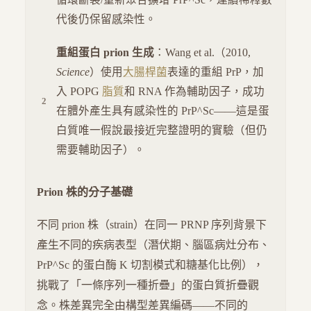
代後仍保留感染性。
重組蛋白 prion 生成
：Wang et al.（2010,
Science
）使用
大腸桿菌
表達的重組 PrP，加
入 POPG
脂質
和 RNA 作為輔助因子，成功
在體外產生具有感染性的 PrP^Sc——這是蛋
白質唯一假說最接近完整證明的實驗（但仍
需要輔助因子）。
Prion 株的分子基礎
不同 prion 株（strain）在同一 PRNP 序列背景下
產生不同的疾病表型（潛伏期、腦區病灶分布、
PrP^Sc 的蛋白酶 K 切割模式和糖基化比例），
挑戰了「一條序列一種折疊」的蛋白質折疊觀
念。株差異完全由構型差異編碼——不同的