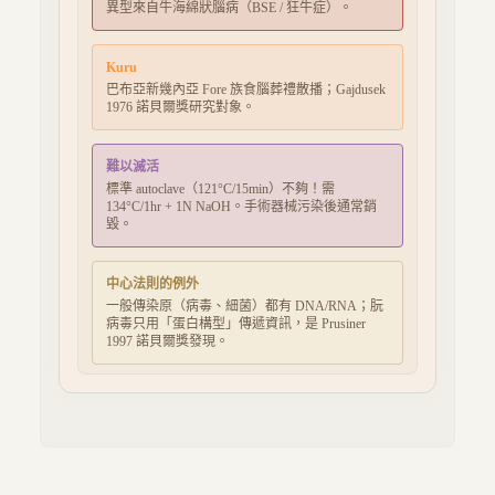
異型來自牛海綿狀腦病（BSE / 狂牛症）。
Kuru
巴布亞新幾內亞 Fore 族食腦葬禮散播；Gajdusek
1976 諾貝爾獎研究對象。
難以滅活
標準 autoclave（121°C/15min）不夠！需
134°C/1hr + 1N NaOH。手術器械污染後通常銷
毀。
中心法則的例外
一般傳染原（病毒、細菌）都有 DNA/RNA；朊
病毒只用「蛋白構型」傳遞資訊，是 Prusiner
1997 諾貝爾獎發現。