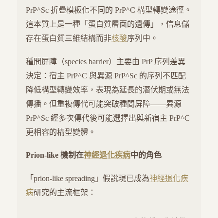
PrP^Sc 折疊模板化不同的 PrP^C 構型轉變途徑。
這本質上是一種「蛋白質層面的遺傳」，信息儲
存在蛋白質三維結構而非
核酸
序列中。
種間屏障（species barrier）主要由 PrP 序列差異
決定：宿主 PrP^C 與異源 PrP^Sc 的序列不匹配
降低構型轉變效率，表現為延長的潛伏期或無法
傳播。但重複傳代可能突破種間屏障——異源
PrP^Sc 經多次傳代後可能選擇出與新宿主 PrP^C
更相容的構型變體。
Prion-like 機制在
神經退化疾病
中的角色
「prion-like spreading」假說現已成為
神經退化疾
病
研究的主流框架：