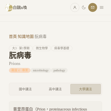
跳至主要內容
白鷗x喚
首頁
/
知識地圖
/
朊病毒
大
3
· 第
1
學期
微生物學
病毒學基礎
朊病毒
Prions
難度
4
·
專業
microbiology
pathology
國中講法
高中講法
大學講法
普里昂蛋白（Prion，proteinaceous infectious