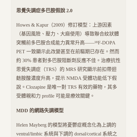
思覺失調症多巴胺假說 2.0
Howes & Kapur（2009）修訂模型：上游因素
（基因風險、壓力、大麻使用）導致聯合紋狀體
突觸前多巴胺合成能力異常升高——¹⁸F-DOPA
PET 一致顯示此改變甚至在前驅期已存在。然而
約 30% 患者對多巴胺阻斷劑反應不佳。治療抗性
思覺失調症（TRS）的 MRS 研究顯示前扣帶迴
麩胺酸濃度升高，提示 NMDA 受體功能低下假
說。Clozapine 是唯一對 TRS 有效的藥物，其多
受體親和力 profile 可能是療效關鍵。
MDD 的網路失調模型
Helen Mayberg 的模型將憂鬱症概念化為上調的
ventral/limbic 系統與下調的 dorsal/cortical 系統之