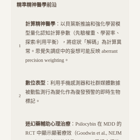
精準精神醫學前沿
計算精神醫學
：以貝葉斯推論和強化學習模
型量化認知計算參數（先驗權重、學習率、
探索/利用平衡），將症狀「解碼」為計算異
常。思覺失調症中的妄想可能反映 aberrant
precision weighting。
數位表型
：利用手機感測器和社群媒體數據
被動監測行為變化作為復發預警的即時生物
標記。
迷幻藥輔助心理治療
：Psilocybin 在 MDD 的
RCT 中顯示顯著療效（Goodwin et al., NEJM