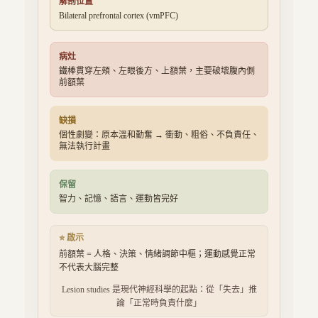
解剖位置
Bilateral prefrontal cortex (vmPFC)
病灶
鐵棒貫穿左頰、左眼後方、上額葉，主要破壞腹內側
前額葉
缺損
個性劇變：原本溫和勤奮 → 衝動、粗俗、不負責任、
無法執行計畫
保留
智力、記憶、語言、運動皆完好
⭐ 啟示
前額葉 = 人格、決策、情緒調節中樞；運動感覺正常
不代表大腦完整
Lesion studies 是現代神經科學的起點：從「失去」推
論「正常時負責什麼」