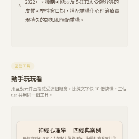
2022）。機制可能涉及 5-HT2A 受體介導的
皮質可塑性窗口期，搭配結構化心理治療實
現持久的認知和情緒重構。
互動工具
動手玩玩看
用互動元件直接感受這個概念，比純文字快 10 倍搞懂。三個
tier 共用同一個工具。
神經心理學 — 四經典案例
每個案例都改寫了人類對大腦的理解。點擊切換看病灶位