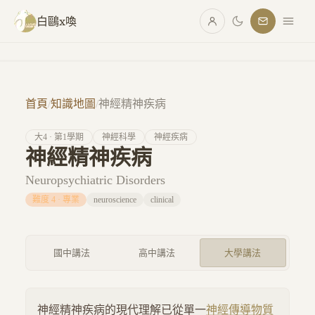
跳至主要內容
白鷗x喚
首頁
/
知識地圖
/
神經精神疾病
大
4
· 第
1
學期
神經科學
神經疾病
神經精神疾病
Neuropsychiatric Disorders
難度
4
·
專業
neuroscience
clinical
國中講法
高中講法
大學講法
神經精神疾病的現代理解已從單一
神經傳導物質