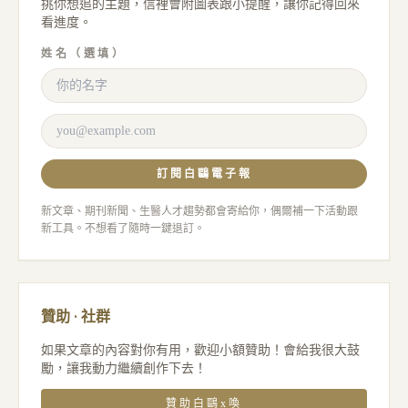
挑你想追的主題，信裡會附圖表跟小提醒，讓你記得回來
看進度。
姓名（選填）
訂閱白鷗電子報
新文章、期刊新聞、生醫人才趨勢都會寄給你，偶爾補一下活動跟
新工具。不想看了隨時一鍵退訂。
贊助 · 社群
如果文章的內容對你有用，歡迎小額贊助！會給我很大鼓
勵，讓我動力繼續創作下去！
贊助白鷗x喚