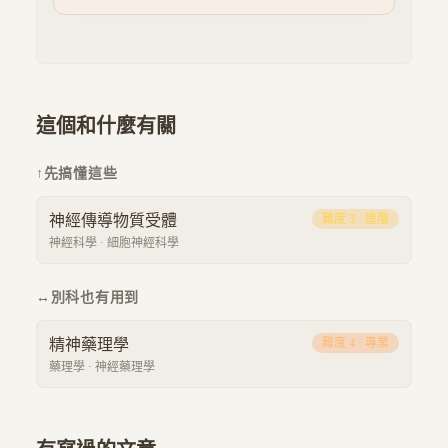
這個和什麼有關
↑
先搞懂這些
神經傳導物質受體
難度
3
·
進階
神經科學
·
細胞神經科學
↔
別科也有用到
精神藥理學
難度
4
·
專業
藥理學
·
神經藥理學