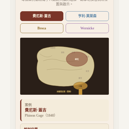
置與啟示。
費尼斯·蓋吉
亨利·莫萊森
Broca
Wernicke
前額葉
運動
感覺
頂葉
病灶
枕葉
顳葉
小腦
前額葉皮質（雙側）
案例
費尼斯·蓋吉
Phineas Gage
（
1848
）