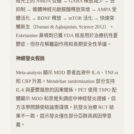
經元上的 NMDA 受體 → GABA 釋放減少 → 去
抑制 → 錐體神經元麩胺酸釋放突增 → AMPA 受
體活化 → BDNF 釋放 → mTOR 活化 → 快速突
觸新生（Duman & Aghajanian, Science 2012）。
Esketamine 鼻噴劑已獲 FDA 核准用於治療抗性憂
鬱症，但存在解離副作用和長期安全性爭議。
神經發炎假說
Meta-analysis 顯示 MDD 患者血液中 IL-6、TNF-α
和 CRP 升高。Mendelian randomization 部分支持
IL-6 與憂鬱風險的因果關係。PET 使用 TSPO 配
體顯示 MDD 和思覺失調症中神經發炎證據，但
方法學問題使結論需謹慎。抗發炎治療 RCT 結
果不一致，提示發炎僅在部分亞群具病因學意
義。