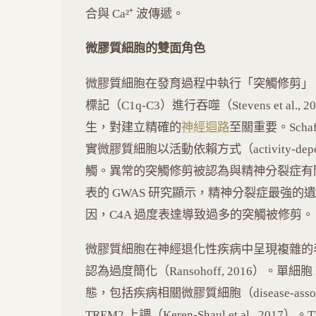
合與 Ca²⁺ 波傳遞。
微膠質細胞的雙面角色
微膠質細胞在發育過程中執行「突觸修剪」（syna
標記（C1q-C3）進行吞噬（Stevens et a
生，對建立精確的
神經迴路
至關重要。Schaf
實微膠質細胞以活動依賴方式（activity-dep
觸。異常的突觸修剪被認為與精神分裂症有關——Seka
表的 GWAS 研究顯示，精神分裂症最強的遺傳
因，C4A 過度表達導致過多的突觸被修剪。
微膠質細胞在神經退化性疾病中呈現複雜的表型
認為過度簡化（Ransohoff, 2016）。單
態，包括疾病相關微膠質細胞（disease-associa
TREM2 上調（Keren-Shaul et al., 