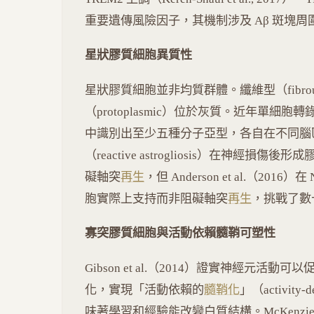
重要遺傳風險因子，其機制涉及 Aβ 斑塊
星狀膠質細胞異質性
星狀膠質細胞並非均質群體。纖維型（fibr
（protoplasmic）位於灰質。近年單細胞轉錄組研究
中識別出至少五種分子亞型，各自在不同腦
（reactive astrogliosis）在神經損傷後
礙軸突
再生
，但 Anderson et al.（20
胞實際上支持而非阻礙軸突
再生
，挑戰了數
寡突膠質細胞與活動依賴髓鞘可塑性
Gibson et al.（2014）證實神經元活
化，實現「活動依賴的
髓鞘化
」（activity
味著學習和經驗能改變白質結構。McKenzie 