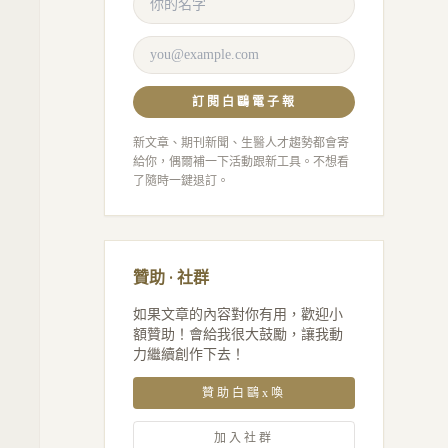
訂閱白鷗電子報
新文章、期刊新聞、生醫人才趨勢都會寄
給你，偶爾補一下活動跟新工具。不想看
了隨時一鍵退訂。
贊助 · 社群
如果文章的內容對你有用，歡迎小
額贊助！會給我很大鼓勵，讓我動
力繼續創作下去！
贊助白鷗x喚
加入社群