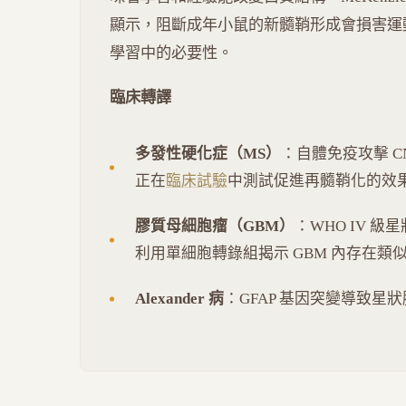
顯示，阻斷成年小鼠的新髓鞘形成會損害運
學習中的必要性。
臨床轉譯
多發性硬化症（MS）
：自體免疫攻擊 CN
正在
臨床試驗
中測試促進再髓鞘化的效
膠質母細胞瘤（GBM）
：WHO IV 級
利用單細胞轉錄組揭示 GBM 內存在類
Alexander 病
：GFAP 基因突變導致