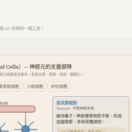
tier 共用同一個工具。
al Cells）— 神經元的支援部隊
經元相當甚至更多。負責支撐、營養、免疫、髓鞘化。
寡突膠細胞
小膠細胞
許旺細胞
星狀膠細胞
微血管
Astrocyte
·
中樞神經系統
維持離子 / 神經傳導物質平衡、形成
血腦障壁、參與突觸調控。