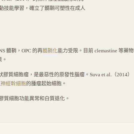
動技能學習，確立了髓鞘可塑性在成人
S 髓鞘，OPC 的再
髓鞘化
能力受限。目前 clemastine 等藥物
果。
星狀膠質細胞瘤，是最惡性的原發性腦瘤。Suva et al.（2014）
似
神經幹細胞
的腫瘤起始細胞。
星狀膠質細胞功能異常和白質退化。