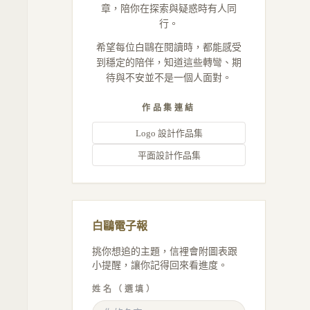
章，陪你在探索與疑惑時有人同
行。
希望每位白鷗在閱讀時，都能感受
到穩定的陪伴，知道這些轉彎、期
待與不安並不是一個人面對。
作品集連結
Logo 設計作品集
平面設計作品集
白鷗電子報
挑你想追的主題，信裡會附圖表跟
小提醒，讓你記得回來看進度。
姓名（選填）