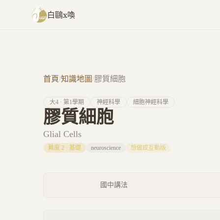
跳至主要內容
白鷗x喚
首頁
/
知識地圖
/
膠質細胞
大
4
· 第
1
學期
神經科學
細胞神經科學
膠質細胞
Glial Cells
難度
2
·
基礎
neuroscience
想做成互動版
國中講法