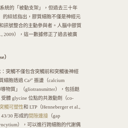
為神經系統的「被動支架」，但過去三十年
08）的綜述指出，膠質細胞不僅是神經元
和訊號整合的主動參與者。人腦中膠質
 al., 2009），這一數據修正了過去被廣
se）
」概念：突觸不僅包含突觸前和突觸後神經
過 Ca²⁺ 振盪（calcium
物質」（gliotransmitter），包括麩
受體 glycine 位點的共激動劑（co-
突觸可塑性
和 LTP（Henneberger et al.,
43/30 形成的
間隙連接
（gap
yncytium），可以進行跨細胞的代謝偶