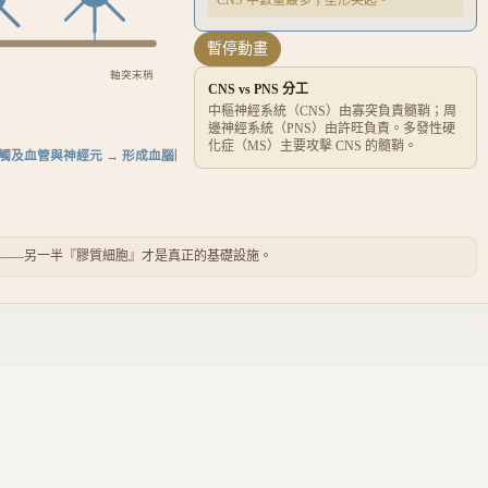
CNS 中數量最多；星形突起。
暫停動畫
軸突末梢
CNS vs PNS 分工
中樞神經系統（CNS）由寡突負責髓鞘；周
邊神經系統（PNS）由許旺負責。多發性硬
化症（MS）主要攻擊 CNS 的髓鞘。
觸及血管與神經元 → 形成血腦障壁
——另一半『膠質細胞』才是真正的基礎設施。