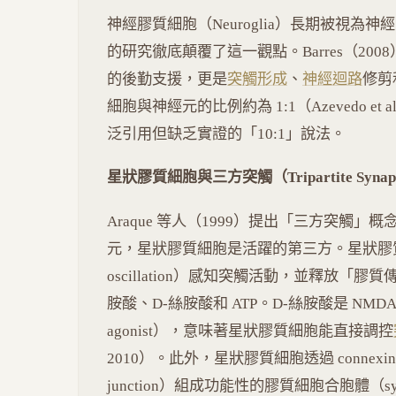
神經膠質細胞（Neuroglia）長期被視
的研究徹底顛覆了這一觀點。Barres（20
的後勤支援，更是
突觸形成
、
神經迴路
修剪
細胞與神經元的比例約為 1:1（Azevedo et
泛引用但缺乏實證的「10:1」說法。
星狀膠質細胞與三方突觸（Tripartite Synap
Araque 等人（1999）提出「三方突觸
元，星狀膠質細胞是活躍的第三方。星狀膠質細胞透
oscillation）感知突觸活動，並釋放「膠質傳導
胺酸、D-絲胺酸和 ATP。D-絲胺酸是 NMDA 
agonist），意味著星狀膠質細胞能直接調控
2010）。此外，星狀膠質細胞透過 connexin 
junction）組成功能性的膠質細胞合胞體（s