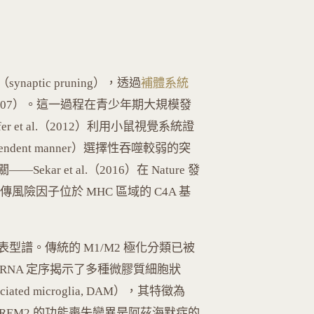
ptic pruning），透過
補體系統
l., 2007）。這一過程在青少年期大規模發
er et al.（2012）利用小鼠視覺系統證
endent manner）選擇性吞噬較弱的突
r et al.（2016）在 Nature 發
風險因子位於 MHC 區域的 C4A 基
譜。傳統的 M1/M2 極化分類已被
細胞 RNA 定序揭示了多種微膠質細胞狀
ted microglia, DAM），其特徵為
2017）。TREM2 的功能喪失變異是阿茲海默症的