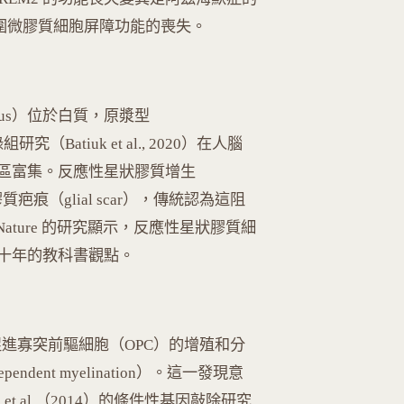
周圍微膠質細胞屏障功能的喪失。
ous）位於白質，原漿型
（Batiuk et al., 2020）在人腦
區富集。反應性星狀膠質增生
形成膠質疤痕（glial scar），傳統認為這阻
16）在 Nature 的研究顯示，反應性星狀膠質細
十年的教科書觀點。
動可以促進寡突前驅細胞（OPC）的增殖和分
-dependent myelination）。這一發現意
et al.（2014）的條件性基因敲除研究