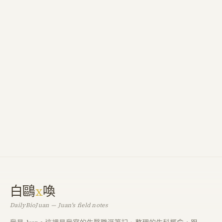
白鷗
x
喚
DailyBioJuan — Juan's field notes