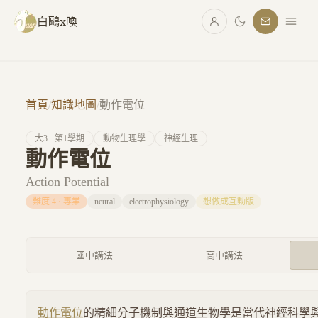
跳至主要內容
白鷗x喚
首頁
/
知識地圖
/
動作電位
大
3
· 第
1
學期
動物生理學
神經生理
動作電位
Action Potential
難度
4
·
專業
neural
electrophysiology
想做成互動版
國中講法
高中講法
動作電位
的精細分子機制與通道生物學是當代神經科學