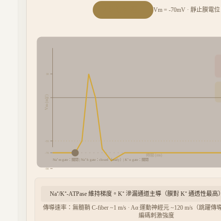
⚡ 刺激神經元
Vm =
-70
mV ·
靜止膜電位
30
Vm (mV)
0
-55
-70
時間 (ms)
Na⁺ m gate：關閉 | Na⁺ h gate：closed（ready）| K⁺ n gate：關閉
-90
Na⁺/K⁺-ATPase 維持梯度。K⁺ 滲漏通道主導（膜對 K⁺ 通透性最高）→
傳導速率：無髓鞘 C-fiber ~1 m/s · Aα 運動神經元 ~120 m/s（跳躍傳導 
編碼刺激強度