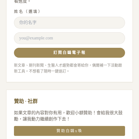
看進度。
姓名（選填）
訂閱白鷗電子報
新文章、期刊新聞、生醫人才趨勢都會寄給你，偶爾補一下活動跟
新工具。不想看了隨時一鍵退訂。
贊助 · 社群
如果文章的內容對你有用，歡迎小額贊助！會給我很大鼓
勵，讓我動力繼續創作下去！
贊助白鷗x喚