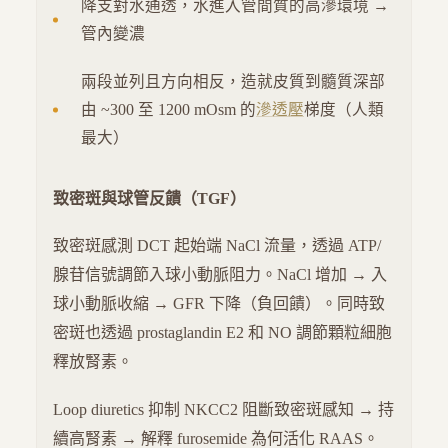
降支對水通透，水進入管間質的高滲環境 →
管內變濃
兩段並列且方向相反，造就皮質到髓質深部
由 ~300 至 1200 mOsm 的
滲透壓
梯度（人類
最大）
致密斑與球管反饋（TGF）
致密斑感測 DCT 起始端 NaCl 流量，透過 ATP/
腺苷信號調節入球小動脈阻力。NaCl 增加 → 入
球小動脈收縮 → GFR 下降（負回饋）。同時致
密斑也透過 prostaglandin E2 和 NO 調節顆粒細胞
釋放腎素。
Loop diuretics 抑制 NKCC2 阻斷致密斑感知 → 持
續高腎素 → 解釋 furosemide 為何活化 RAAS。