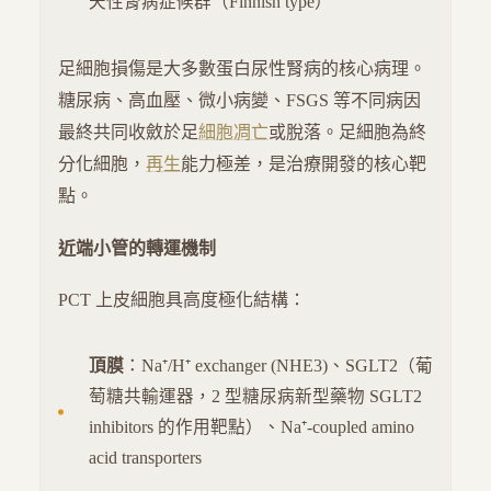
天性腎病症候群（Finnish type）
足細胞損傷是大多數蛋白尿性腎病的核心病理。
糖尿病、高血壓、微小病變、FSGS 等不同病因
最終共同收斂於足
細胞凋亡
或脫落。足細胞為終
分化細胞，
再生
能力極差，是治療開發的核心靶
點。
近端小管的轉運機制
PCT 上皮細胞具高度極化結構：
頂膜
：Na⁺/H⁺ exchanger (NHE3)、SGLT2（葡
萄糖共輸運器，2 型糖尿病新型藥物 SGLT2
inhibitors 的作用靶點）、Na⁺-coupled amino
acid transporters