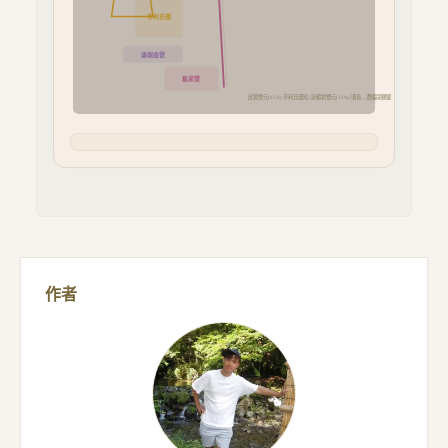
亨利氏環
遠端曲管
集尿管
皮質腎元(85%) 亨利氏環短 | 近髓質腎元(15%) 環長→濃縮尿關鍵
作者