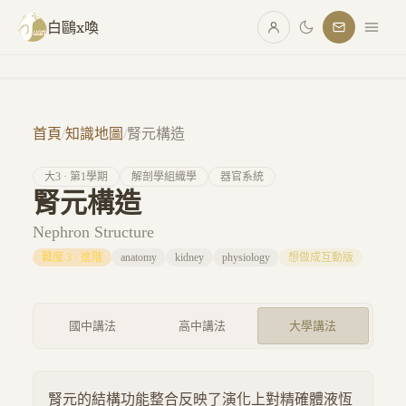
跳至主要內容
白鷗x喚
首頁
/
知識地圖
/
腎元構造
大
3
· 第
1
學期
解剖學組織學
器官系統
腎元構造
Nephron Structure
難度
3
·
進階
anatomy
kidney
physiology
想做成互動版
國中講法
高中講法
大學講法
腎元的結構功能整合反映了演化上對精確體液恆