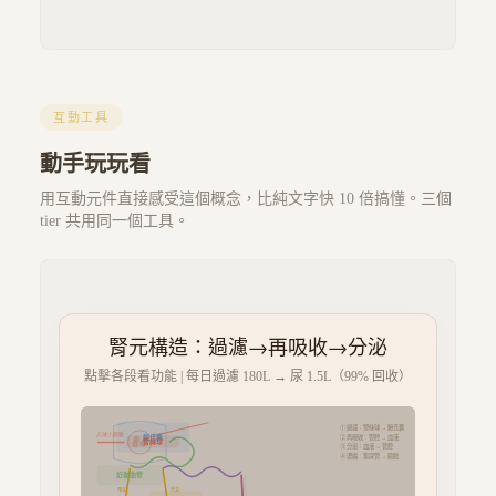
互動工具
動手玩玩看
用互動元件直接感受這個概念，比純文字快 10 倍搞懂。三個
tier 共用同一個工具。
腎元構造：過濾→再吸收→分泌
點擊各段看功能 | 每日過濾 180L → 尿 1.5L（99% 回收）
① 過濾：腎絲球 → 鮑氏囊
入球小動脈
② 再吸收：管腔 → 血液
鮑氏囊
腎絲球
③ 分泌：血液 → 管腔
④ 濃縮：集尿管 → 膀胱
近端曲管
降支
升支