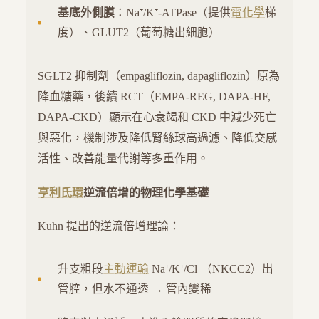
基底外側膜
：Na⁺/K⁺-ATPase（提供
電化學
梯
度）、GLUT2（葡萄糖出細胞）
SGLT2 抑制劑（empagliflozin, dapagliflozin）原為
降血糖藥，後續 RCT（EMPA-REG, DAPA-HF,
DAPA-CKD）顯示在心衰竭和 CKD 中減少死亡
與惡化，機制涉及降低腎絲球高過濾、降低交感
活性、改善能量代謝等多重作用。
亨利氏環
逆流倍增的物理化學基礎
Kuhn 提出的逆流倍增理論：
升支粗段
主動運輸
Na⁺/K⁺/Cl⁻（NKCC2）出
管腔，但水不通透 → 管內變稀