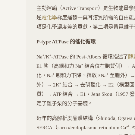
主動運輸（Active Transport）是生
逆
電化學
梯度運輸一莫耳溶質所需的自由能為 ΔG =
項是化學濃度差的貢獻，第二項是帶電離子
P-type ATPase 的催化循環
Na⁺/K⁺-ATPase 的 Post-Albers 循環描述了
酵
E1 態（高親和力 Na⁺ 結合位在胞質側）→ AT
化，Na⁺ 親和力下降，釋放 3Na⁺ 至胞外）→
外）→ 2K⁺ 結合 → 去磷酸化 → E2（構型
質）→ ATP 結合 → E1。Jens Skou（1
定了離子泵的分子基礎。
近年的高解析度晶體結構（Shinoda, Ogawa e
SERCA（sarco/endoplasmic reticul