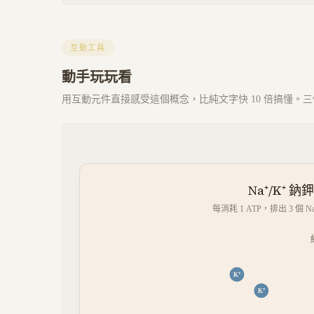
互動工具
動手玩玩看
用互動元件直接感受這個概念，比純文字快 10 倍搞懂。三個 
Na⁺/K⁺ 鈉
每消耗 1 ATP，排出 3 
K⁺
K⁺