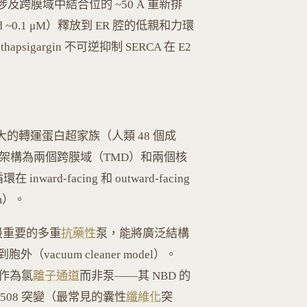
2 的轉換涉及跨膜域中結合位的 ~50 Å 重新排
~0.1 μM）釋放到 ER 腔的低親和力環
psigargin 不可逆抑制 SERCA 在 E2
蛋白是最大的轉運蛋白超家族（人類 48 個成
本架構為兩個跨膜域（TMD）和兩個核
ard-facing 和 outward-facing
sm）。
床上最重要的多重
抗藥性
泵，能將廣泛結構
cuum cleaner model）。
質作為氯
離子通道
而非泵——其 NBD 的
ΔF508 突變（最常見的囊性
纖維化
突