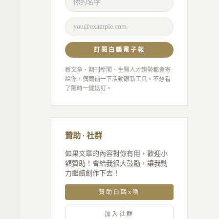
訂閱白鷗電子報
新文章、期刊新聞、生醫人才趨勢都會寄
給你，偶爾補一下活動跟新工具。不想看
了隨時一鍵退訂。
贊助 · 社群
如果文章的內容對你有用，歡迎小
額贊助！會給我很大鼓勵，讓我動
力繼續創作下去！
贊助白鷗x喚
加入社群