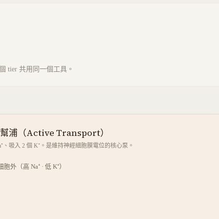
tier 共用同一個工具。
鉀幫浦（Active Transport）
個 Na⁺、吸入 2 個 K⁺。是維持神經細胞膜電位的核心泵。
細胞外（高 Na⁺ · 低 K⁺）