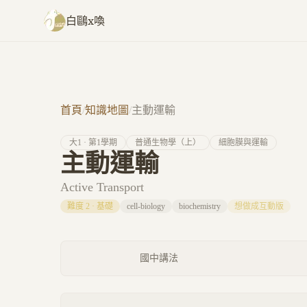
跳至主要內容
白鷗x喚
首頁
/
知識地圖
/
主動運輸
大
1
· 第
1
學期
普通生物學（上）
細胞膜與運輸
主動運輸
Active Transport
難度
2
·
基礎
cell-biology
biochemistry
想做成互動版
國中講法