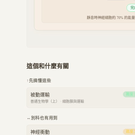
完
靜息時神經細胞約 70% 的能
這個和什麼有關
↑
先搞懂這些
被動運輸
難度
普通生物學（上）
·
細胞膜與運輸
↔
別科也有用到
神經衝動
難度