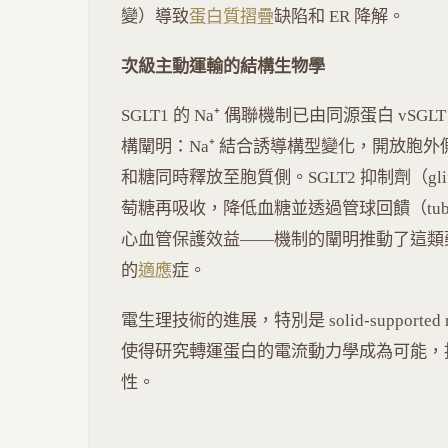
變）導致
蛋白質摺疊
缺陷和 ER 降解。
次級主動運輸的結構生物學
SGLT1 的 Na⁺ 偶聯機制已由同源蛋白 vSGLT（V
構闡明：Na⁺ 結合誘導構型變化，開放胞外
和糖同時釋放至胞質側。SGLT2 抑制劑（gli
萄糖再吸收，降低血糖並透過管球回饋（tubulogl
心血管保護效益——機制的闡明推動了這類
的
適應
症。
電生理技術的進展，特別是 solid-supported mem
使得研究轉運蛋白的電流動力學成為可能，
性。