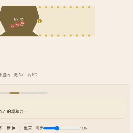
Na⁺/K⁺
P
Na
Pump
Na
Na
細胞內（低 Na⁺ · 高 K⁺）
Na⁺ 的親和力。
下一步 ▶
重置
每步
1.8
s