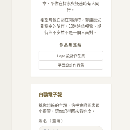
章，陪你在探索與疑惑時有人同
行。
希望每位白鷗在閱讀時，都能感受
到穩定的陪伴，知道這些轉彎、期
待與不安並不是一個人面對。
作品集連結
Logo 設計作品集
平面設計作品集
白鷗電子報
挑你想追的主題，信裡會附圖表跟
小提醒，讓你記得回來看進度。
姓名（選填）