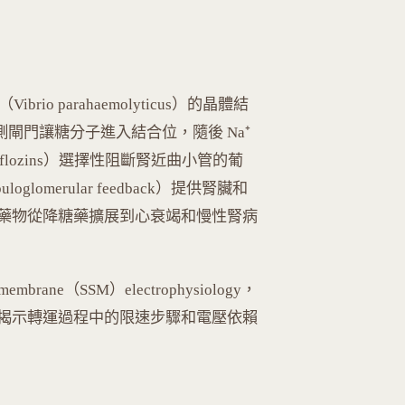
ibrio parahaemolyticus）的晶體結
側閘門讓糖分子進入結合位，隨後 Na⁺
flozins）選擇性阻斷腎近曲小管的葡
omerular feedback）提供腎臟和
藥物從降糖藥擴展到心衰竭和慢性腎病
brane（SSM）electrophysiology，
揭示轉運過程中的限速步驟和電壓依賴