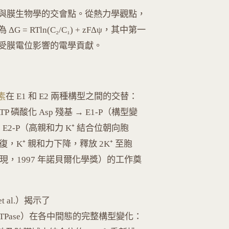
物能量學與膜生物學的交會點。從熱力學觀點，
 RTln(C₂/C₁) + zFΔψ，其中第一
受膜電位影響的電學貢獻。
素
在 E1 和 E2 兩種構型之間的交替：
P 磷酸化 Asp 殘基 → E1-P（構型變
 E2-P（高親和力 K⁺ 結合位朝向胞
回復，K⁺ 親和力下降，釋放 2K⁺ 至胞
957 發現，1997 年諾貝爾化學獎）的工作奠
t al.）揭示了
um Ca²⁺-ATPase）在各中間態的完整構型變化：