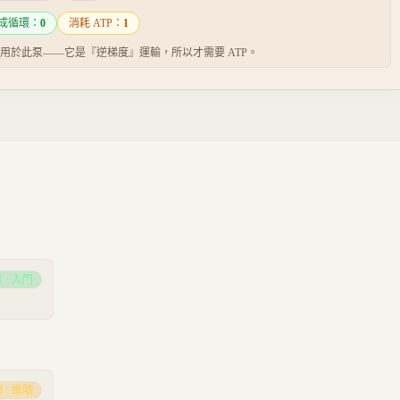
成循環：
0
消耗 ATP：
1
量用於此泵——它是『逆梯度』運輸，所以才需要 ATP。
1
·
入門
3
·
進階