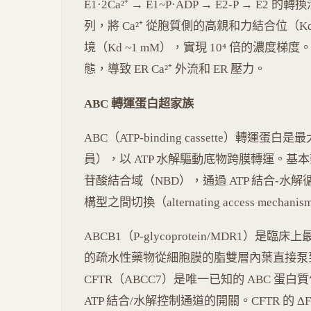
E1·2Ca²⁺ → E1~P·ADP → E2-P → E
列，將 Ca²⁺ 從胞質側的高親和力結合位（Kd 
境（Kd ~1 mM），實現 10⁴ 倍的濃度梯度。tha
態，導致 ER Ca²⁺ 外流和 ER 壓力。
ABC 轉運蛋白超家族
ABC（ATP-binding cassette）轉運
員），以 ATP 水解驅動底物跨膜轉運。基
苷酸結合域（NBD），通過 ATP 結合-水解循環在 inw
構型之間切換（alternating access mechani
ABCB1（P-glycoprotein/MDR1）是臨
的疏水性藥物從細胞膜的脂雙層內葉直接泵到胞外（va
CFTR（ABCC7）是唯一已知的 ABC 蛋白
ATP 結合/水解控制通道的開關。CFTR 的 